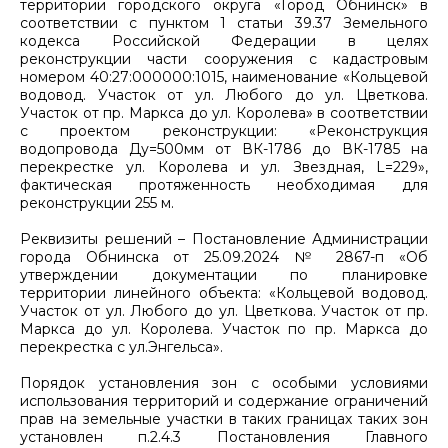
территории городского округа «Город Обнинск» в
соответствии с пунктом 1 статьи 39.37 Земельного
кодекса Российской Федерации в целях
реконструкции части сооружения с кадастровым
номером 40:27:000000:1015, наименование «Кольцевой
водовод. Участок от ул. Любого до ул. Цветкова.
Участок от пр. Маркса до ул. Королева» в соответствии
с проектом реконструкции: «Реконструкция
водопровода Ду=500мм от ВК-1786 до ВК-1785 на
перекрестке ул. Королева и ул. Звездная, L=229»,
фактическая протяженность необходимая для
реконструкции 255 м.
Реквизиты решений – Постановление Администрации
города Обнинска от 25.09.2024 № 2867-п «Об
утверждении документации по планировке
территории линейного объекта: «Кольцевой водовод.
Участок от ул. Любого до ул. Цветкова. Участок от пр.
Маркса до ул. Королева. Участок по пр. Маркса до
перекрестка с ул.Энгельса».
Порядок установления зон с особыми условиями
использования территорий и содержание ограничений
прав на земельные участки в таких границах таких зон
установлен п.2.4.3 Постановления Главного