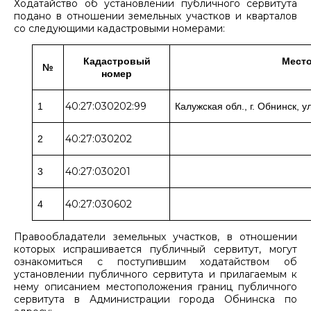
Ходатайство об установлении публичного сервитута
подано в отношении земельных участков и кварталов
со следующими кадастровыми номерами:
Кадастровый
Мест
№
номер
40:27:030202:99
1
Калужская обл., г. Обнинск, у
40:27:030202
2
40:27:030201
3
40:27:030602
4
Правообладатели земельных участков, в отношении
которых испрашивается публичный сервитут, могут
ознакомиться с поступившим ходатайством об
установлении публичного сервитута и прилагаемым к
нему описанием местоположения границ публичного
сервитута в Администрации города Обнинска по