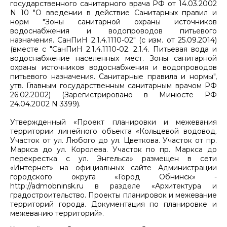
государственного санитарного врача РФ от 14.03.2002
N 10 "О введении в действие Санитарных правил и
норм "Зоны санитарной охраны источников
водоснабжения и водопроводов питьевого
назначения. СанПиН 2.1.4.1110-02" (с изм. от 25.09.2014)
(вместе с "СанПиН 2.1.4.1110-02. 2.1.4. Питьевая вода и
водоснабжение населенных мест. Зоны санитарной
охраны источников водоснабжения и водопроводов
питьевого назначения. Санитарные правила и нормы",
утв. Главным государственным санитарным врачом РФ
26.02.2002) (Зарегистрировано в Минюсте РФ
24.04.2002 N 3399).
Утвержденный «Проект планировки и межевания
территории линейного объекта «Кольцевой водовод.
Участок от ул. Любого до ул. Цветкова. Участок от пр.
Маркса до ул. Королева. Участок по пр. Маркса до
перекрестка с ул. Энгельса» размещен в сети
«Интернет» на официальных сайте Администрации
городского округа «Город Обнинск» -
http://admobninsk.ru в разделе «Архитектура и
градостроительство. Проекты планировок и межевание
территорий города. Документация по планировке и
межеванию территорий».