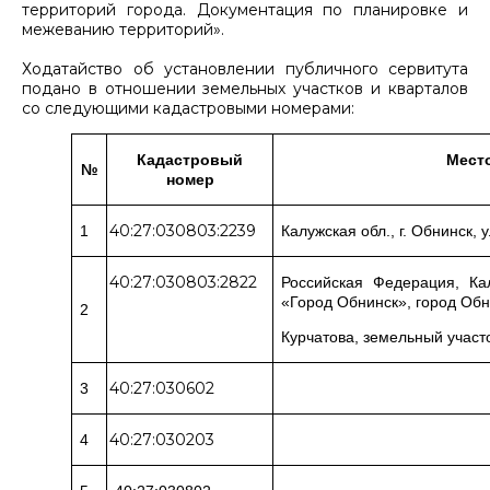
территорий города. Документация по планировке и
межеванию территорий».
Ходатайство об установлении публичного сервитута
подано в отношении земельных участков и кварталов
со следующими кадастровыми номерами:
Кадастровый
Мест
№
номер
40:27:030803:2239
1
Калужская обл., г. Обнинск, 
40:27:030803:2822
Российская Федерация, Кал
«Город Обнинск», город Обн
2
Курчатова, земельный участо
40:27:030602
3
40:27:030203
4