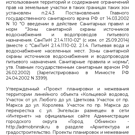
использования территорий и содержание ограничений
прав на земельные участки в таких границах таких зон
установлен п.2.4.3 Постановления Главного
государственного санитарного врача РФ от 14.03.2002
N 10 "О введении в действие Санитарных правил и
норм "Зоны санитарной охраны источников
водоснабжения и водопроводов питьевого
назначения. СанПиН 2.1.4.1110-02" (с изм. от 25.09.2014)
(вместе с "СанПиН 2.1.4.1110-02. 2.1.4. Питьевая вода и
водоснабжение населенных мест. Зоны санитарной
охраны источников водоснабжения и водопроводов
питьевого назначения. Санитарные правила и нормы",
утв. Главным государственным санитарным врачом РФ
26.02.2002) (Зарегистрировано в Минюсте РФ
24.04.2002 N 3399).
Утвержденный «Проект планировки и межевания
территории линейного объекта «Кольцевой водовод.
Участок от ул. Любого до ул. Цветкова. Участок от пр.
Маркса до ул. Королева. Участок по пр. Маркса до
перекрестка с ул. Энгельса» размещен в сети
«Интернет» на официальных сайте Администрации
городского округа «Город Обнинск» -
http://admobninsk.ru в разделе «Архитектура и
градостроительство. Проекты планировок и межевание