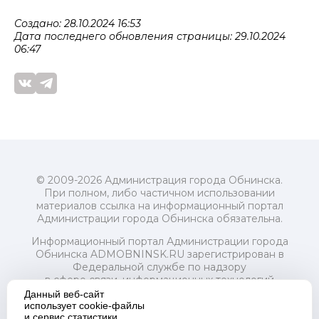
Создано: 28.10.2024 16:53
Дата последнего обновления страницы: 29.10.2024
06:47
© 2009-2026 Администрация города Обнинска.
При полном, либо частичном использовании
материалов ссылка на информационный портал
Администрации города Обнинска обязательна.
Информационный портал Администрации города
Обнинска ADMOBNINSK.RU зарегистрирован в
Федеральной службе по надзору
в сфере связи, информационных технологий
и массовых коммуникаций (Роскомнадзор) 24 июля
Данный веб-сайт
2018 года.
использует cookie-файлы
и сервис статистики
Свидетельство о регистрации Эл № ФС77-73321