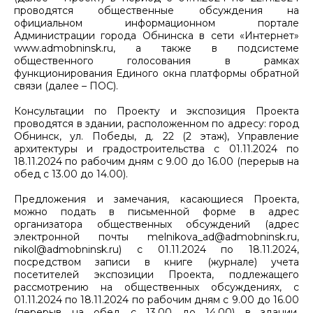
проводятся общественные обсуждения на
официальном информационном портале
Администрации города Обнинска в сети «Интернет»
www.admobninsk.ru, а также в подсистеме
общественного голосования в рамках
функционирования Единого окна платформы обратной
связи (далее – ПОС).
Консультации по Проекту и экспозиция Проекта
проводятся в здании, расположенном по адресу: город
Обнинск, ул. Победы, д. 22 (2 этаж), Управление
архитектуры и градостроительства с 01.11.2024 по
18.11.2024 по рабочим дням с 9.00 до 16.00 (перерыв на
обед с 13.00 до 14.00).
Предложения и замечания, касающиеся Проекта,
можно подать в письменной форме в адрес
организатора общественных обсуждений (адрес
электронной почты melnikova_ad@admobninsk.ru,
nikol@admobninsk.ru) с 01.11.2024 по 18.11.2024,
посредством записи в книге (журнале) учета
посетителей экспозиции Проекта, подлежащего
рассмотрению на общественных обсуждениях, с
01.11.2024 по 18.11.2024 по рабочим дням с 9.00 до 16.00
(перерыв на обед с 13.00 до 14.00) в здании,