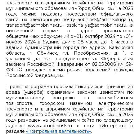
транспорте и в дорожном хозяйстве на территории
муниципального образования «Город Обнинск» на 2025
год», можно подавать посредством официального
сайта, на электронную почту aobninsk@adm.kaluga.ru,
transport@admobninsk.ru, osokina_ys@admobninsk.ru, в
письменной форме в адрес организатора
общественных обсуждений с «01» октября 2024 по «01»
ноября 2024 в будние дни с 08 часов до 16 часов в
здании Администрации города по адресу: Калужская
область, г. Обнинск, пл. Преображения, д. 1, с
указанием данных, предусмотренных Федеральным
законом Российской Федерации от 02.05.2006 № 59-
ФЗ «О порядке рассмотрения обращений граждан
Российской Федерации».
Проект «Программа профилактики рисков причинения
вреда (ущерба) охраняемым законом ценностям по
муниципальному контролю на автомобильном
транспорте, городском наземном электрическом
транспорте и в дорожном хозяйстве на территории
муниципального образования «Город Обнинск» на 2025
год» размещен на официальном сайте по следующему
адресу: www.admobninsk.ru в сети «Интернет» в
разделе
«Контрольная деятельность»
.