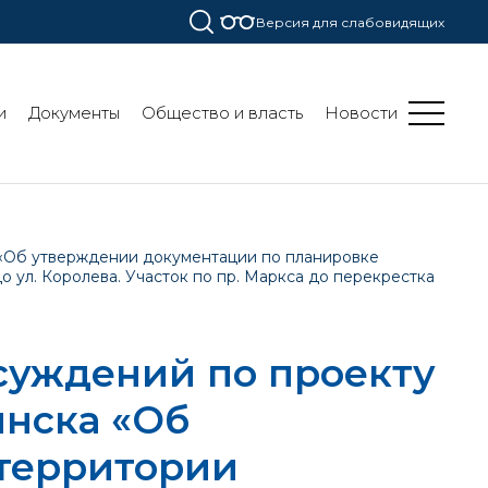
Версия для слабовидящих
и
Документы
Общество и власть
Новости
 «Об утверждении документации по планировке
о ул. Королева. Участок по пр. Маркса до перекрестка
суждений по проекту
нска «Об
территории