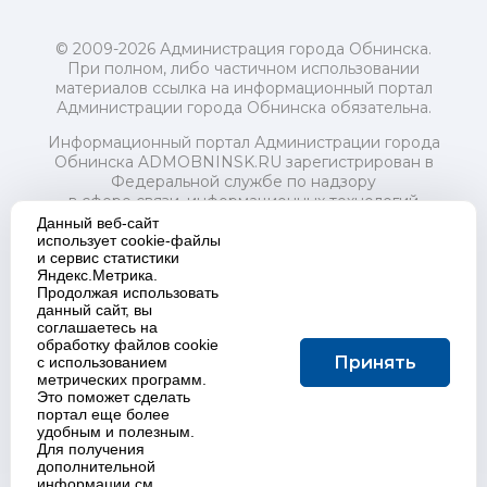
© 2009-2026 Администрация города Обнинска.
При полном, либо частичном использовании
материалов ссылка на информационный портал
Администрации города Обнинска обязательна.
Информационный портал Администрации города
Обнинска ADMOBNINSK.RU зарегистрирован в
Федеральной службе по надзору
в сфере связи, информационных технологий
и массовых коммуникаций (Роскомнадзор) 24 июля
Данный веб-сайт
2018 года.
использует cookie-файлы
и сервис статистики
Свидетельство о регистрации Эл № ФС77-73321
Яндекс.Метрика.
Продолжая использовать
Учредитель: Администрация (исполнительно-
данный сайт, вы
распорядительный орган) городского округа "Город
соглашаетесь на
Обнинск". Главный редактор: Байкова Е.А.
обработку файлов cookie
Адрес электронной почты Редакции:
Принять
с использованием
redactor@admobninsk.ru
метрических программ.
Телефон Редакции: +7 (484) 395-85-85
Это поможет сделать
Настоящий ресурс содержит материалы 18+
портал еще более
Политика в отношении обработки персональных
удобным и полезным.
Для получения
данных
дополнительной
информации см.