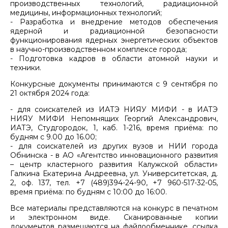
производственных технологий, радиационной
медицины, информационных технологий;
- Разработка и внедрение методов обеспечения
ядерной и радиационной безопасности
функционирования ядерных энергетических объектов
в научно-производственном комплексе города;
- Подготовка кадров в области атомной науки и
техники.
Конкурсные документы принимаются с 9 сентября по
21 октября 2024 года:
- для соискателей из ИАТЭ НИЯУ МИФИ - в ИАТЭ
НИЯУ МИФИ Непомнящих Георгий Александрович,
ИАТЭ, Студгородок, 1, каб. 1-216, время приёма: по
будням с 9.00 до 16.00;
- для соискателей из других вузов и НИИ города
Обнинска - в АО «Агентство инновационного развития
– центр кластерного развития Калужской области»
Галкина Екатерина Андреевна, ул. Университетская, д.
2, оф. 137, тел. +7 (489)394-24-90, +7 960-517-32-05,
время приёма: по будням с 10:00 до 16:00.
Все материалы представляются на конкурс в печатном
и электронном виде. Сканированные копии
документов размещаются на файлообменнике, ссылка