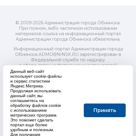
© 2009-2026 Администрация города Обнинска.
При полном, либо частичном использовании
материалов ссылка на информационный портал
Администрации города Обнинска обязательна.
Информационный портал Администрации города
Обнинска ADMOBNINSK.RU зарегистрирован в
Федеральной службе по надзору
в сфере связи, информационных технологий
и массовых коммуникаций (Роскомнадзор) 24 июля
Данный веб-сайт
2018 года.
использует cookie-файлы
и сервис статистики
Свидетельство о регистрации Эл № ФС77-73321
Яндекс.Метрика.
Продолжая использовать
Учредитель: Администрация (исполнительно-
данный сайт, вы
распорядительный орган) городского округа "Город
соглашаетесь на
Обнинск". Главный редактор: Байкова Е.А.
обработку файлов cookie
Адрес электронной почты Редакции:
Принять
с использованием
redactor@admobninsk.ru
метрических программ.
Телефон Редакции: +7 (484) 395-85-85
Это поможет сделать
Настоящий ресурс содержит материалы 18+
портал еще более
Политика в отношении обработки персональных
удобным и полезным.
Для получения
данных