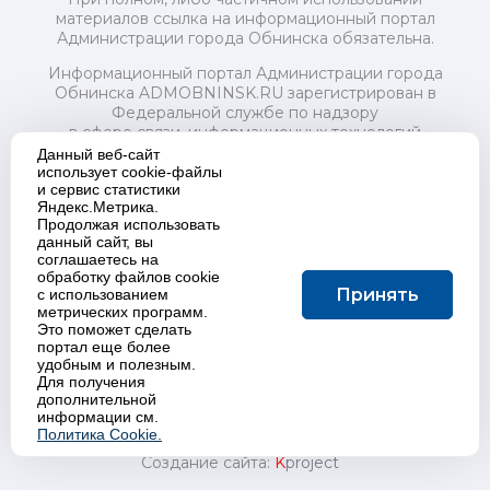
материалов ссылка на информационный портал
Администрации города Обнинска обязательна.
Информационный портал Администрации города
Обнинска ADMOBNINSK.RU зарегистрирован в
Федеральной службе по надзору
в сфере связи, информационных технологий
и массовых коммуникаций (Роскомнадзор) 24 июля
Данный веб-сайт
2018 года.
использует cookie-файлы
и сервис статистики
Свидетельство о регистрации Эл № ФС77-73321
Яндекс.Метрика.
Продолжая использовать
Учредитель: Администрация (исполнительно-
данный сайт, вы
распорядительный орган) городского округа "Город
соглашаетесь на
Обнинск". Главный редактор: Байкова Е.А.
обработку файлов cookie
Адрес электронной почты Редакции:
Принять
с использованием
redactor@admobninsk.ru
метрических программ.
Телефон Редакции: +7 (484) 395-85-85
Это поможет сделать
Настоящий ресурс содержит материалы 18+
портал еще более
Политика в отношении обработки персональных
удобным и полезным.
Для получения
данных
дополнительной
информации см.
Политика Cookie.
Создание сайта:
K
project