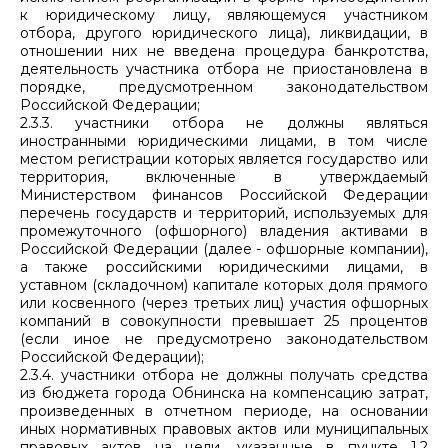
к юридическому лицу, являющемуся участником
отбора, другого юридического лица), ликвидации, в
отношении них не введена процедура банкротства,
деятельность участника отбора не приостановлена в
порядке, предусмотренном законодательством
Российской Федерации;
2.3.3. участники отбора не должны являться
иностранными юридическими лицами, в том числе
местом регистрации которых является государство или
территория, включенные в утверждаемый
Министерством финансов Российской Федерации
перечень государств и территорий, используемых для
промежуточного (офшорного) владения активами в
Российской Федерации (далее - офшорные компании),
а также российскими юридическими лицами, в
уставном (складочном) капитале которых доля прямого
или косвенного (через третьих лиц) участия офшорных
компаний в совокупности превышает 25 процентов
(если иное не предусмотрено законодательством
Российской Федерации);
2.3.4. участники отбора не должны получать средства
из бюджета города Обнинска на компенсацию затрат,
произведенных в отчетном периоде, на основании
иных нормативных правовых актов или муниципальных
правовых актов на цели, указанные в пункте 1.2