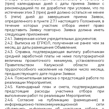
(трех) календарных дней с даты приема Заявки с
рекомендацией по ее доработке при условии, что по
истечении этих 3 (трех) дней должно остаться не менее
5 (пяти) дней до завершения приема Заявок,
определенного в пункте 2.7.1 настоящего Положения, в
течение которых участник отбора имеет право
представить Заявку повторно. Заявка должна иметь
следующие приложения:
2.4.1. Заверенная копия учредительных документов;
2.4.2. Выписка из ЕГРЮЛ, полученная не ранее чем за
месяц до даты размещения Объявления;
2.4.3. Справка, подтверждающая выплату работникам
средней заработной платы не ниже полуторакратной
величины прожиточного минимума, установленного
Правительством Калужской области для
трудоспособного населения на первое число месяца,
предшествующего дате подачи Заявки;
2.4.4. Пояснительная записка о предстоящей работе по
реализации Мероприятия;
2.4.5. Календарный план и смета, подтверждающая
предстоящие расходы участника отбора при
выполнении работ по реализации Мероприятия;
2.4.6. Согласие на публикацию (размещение) в
информационно-телекоммуникационной сети
«Интернет» информации об участнике отбора, о