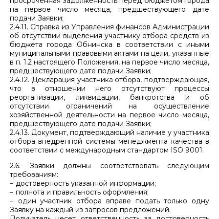
просроченная задолженность перед бюджетом города
на первое число месяца, предшествующего дате
подачи Заявки;
2.4.11. Справка из Управления финансов Администрации
об отсутствии выделения участнику отбора средств из
бюджета города Обнинска в соответствии с иными
муниципальными правовыми актами на цели, указанные
в п. 1.2 настоящего Положения, на первое число месяца,
предшествующего дате подачи Заявки;
2.4.12. Декларация участника отбора, подтверждающая,
что в отношении него отсутствуют процессы
реорганизации, ликвидации, банкротства и об
отсутствии ограничений на осуществление
хозяйственной деятельности на первое число месяца,
предшествующего дате подачи Заявки;
2.4.13. Документ, подтверждающий наличие у участника
отбора внедренной системы менеджмента качества в
соответствии с международным стандартом ISO 9001.
2.6. Заявки должны соответствовать следующим
требованиям:
− достоверность указанной информации;
− полнота и правильность оформления;
− один участник отбора вправе подать только одну
Заявку на каждый из запросов предложений.
Получатель несет ответственность за достоверность