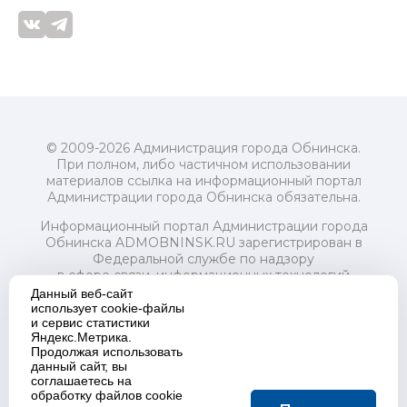
© 2009-2026 Администрация города Обнинска.
При полном, либо частичном использовании
материалов ссылка на информационный портал
Администрации города Обнинска обязательна.
Информационный портал Администрации города
Обнинска ADMOBNINSK.RU зарегистрирован в
Федеральной службе по надзору
в сфере связи, информационных технологий
и массовых коммуникаций (Роскомнадзор) 24 июля
Данный веб-сайт
2018 года.
использует cookie-файлы
и сервис статистики
Свидетельство о регистрации Эл № ФС77-73321
Яндекс.Метрика.
Продолжая использовать
Учредитель: Администрация (исполнительно-
данный сайт, вы
распорядительный орган) городского округа "Город
соглашаетесь на
Обнинск". Главный редактор: Байкова Е.А.
обработку файлов cookie
Адрес электронной почты Редакции: