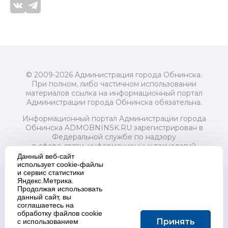
© 2009-2026 Администрация города Обнинска.
При полном, либо частичном использовании
материалов ссылка на информационный портал
Администрации города Обнинска обязательна.
Информационный портал Администрации города
Обнинска ADMOBNINSK.RU зарегистрирован в
Федеральной службе по надзору
в сфере связи, информационных технологий
и массовых коммуникаций (Роскомнадзор) 24 июля
Данный веб-сайт
2018 года.
использует cookie-файлы
и сервис статистики
Свидетельство о регистрации Эл № ФС77-73321
Яндекс.Метрика.
Продолжая использовать
Учредитель: Администрация (исполнительно-
данный сайт, вы
распорядительный орган) городского округа "Город
соглашаетесь на
Обнинск". Главный редактор: Байкова Е.А.
обработку файлов cookie
Адрес электронной почты Редакции:
Принять
с использованием
redactor@admobninsk.ru