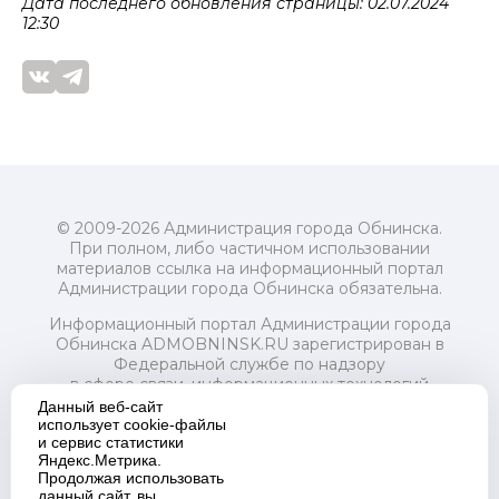
Дата последнего обновления страницы: 02.07.2024
12:30
© 2009-2026 Администрация города Обнинска.
При полном, либо частичном использовании
материалов ссылка на информационный портал
Администрации города Обнинска обязательна.
Информационный портал Администрации города
Обнинска ADMOBNINSK.RU зарегистрирован в
Федеральной службе по надзору
в сфере связи, информационных технологий
и массовых коммуникаций (Роскомнадзор) 24 июля
Данный веб-сайт
2018 года.
использует cookie-файлы
и сервис статистики
Свидетельство о регистрации Эл № ФС77-73321
Яндекс.Метрика.
Продолжая использовать
Учредитель: Администрация (исполнительно-
данный сайт, вы