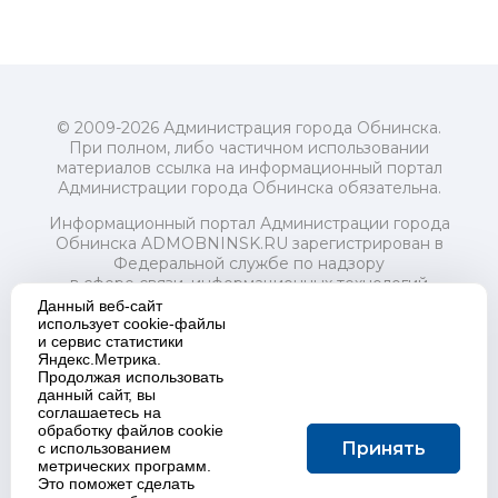
© 2009-2026 Администрация города Обнинска.
При полном, либо частичном использовании
материалов ссылка на информационный портал
Администрации города Обнинска обязательна.
Информационный портал Администрации города
Обнинска ADMOBNINSK.RU зарегистрирован в
Федеральной службе по надзору
в сфере связи, информационных технологий
и массовых коммуникаций (Роскомнадзор) 24 июля
Данный веб-сайт
2018 года.
использует cookie-файлы
и сервис статистики
Свидетельство о регистрации Эл № ФС77-73321
Яндекс.Метрика.
Продолжая использовать
Учредитель: Администрация (исполнительно-
данный сайт, вы
распорядительный орган) городского округа "Город
соглашаетесь на
Обнинск". Главный редактор: Байкова Е.А.
обработку файлов cookie
Адрес электронной почты Редакции:
Принять
с использованием
redactor@admobninsk.ru
метрических программ.
Телефон Редакции: +7 (484) 395-85-85
Это поможет сделать