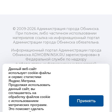
© 2009-2026 Администрация города Обнинска.
При полном, либо частичном использовании
материалов ссылка на информационный портал
Администрации города Обнинска обязательна.
Информационный портал Администрации города
Обнинска ADMOBNINSK.RU зарегистрирован в
Федеральной службе по надзору
в сфере связи, информационных технологий
и массовых коммуникаций (Роскомнадзор) 24 июля
Данный веб-сайт
2018 года.
использует cookie-файлы
и сервис статистики
Свидетельство о регистрации Эл № ФС77-73321
Яндекс.Метрика.
Продолжая использовать
Учредитель: Администрация (исполнительно-
данный сайт, вы
распорядительный орган) городского округа "Город
соглашаетесь на
Обнинск". Главный редактор: Байкова Е.А.
обработку файлов cookie
Адрес электронной почты Редакции:
Принять
с использованием
redactor@admobninsk.ru
метрических программ.
Телефон Редакции: +7 (484) 395-85-85
Это поможет сделать