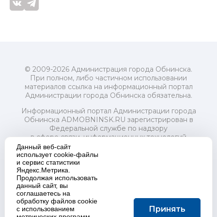
© 2009-2026 Администрация города Обнинска.
При полном, либо частичном использовании
материалов ссылка на информационный портал
Администрации города Обнинска обязательна.
Информационный портал Администрации города
Обнинска ADMOBNINSK.RU зарегистрирован в
Федеральной службе по надзору
в сфере связи, информационных технологий
и массовых коммуникаций (Роскомнадзор) 24 июля
Данный веб-сайт
2018 года.
использует cookie-файлы
и сервис статистики
Свидетельство о регистрации Эл № ФС77-73321
Яндекс.Метрика.
Продолжая использовать
Учредитель: Администрация (исполнительно-
данный сайт, вы
распорядительный орган) городского округа "Город
соглашаетесь на
Обнинск". Главный редактор: Байкова Е.А.
обработку файлов cookie
Адрес электронной почты Редакции:
Принять
с использованием
redactor@admobninsk.ru
метрических программ.