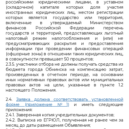
российскими юридическими лицами, в уставном
(складочном) капитале которых доля участия
иностранных юридических лиц, местом регистрации
которых является государство или территория,
включенные в утверждаемый Министерством
финансов Российской Федерации перечень
государств и территорий, предоставляющих льготный
налоговый режим налогообложения и (или) не
предусматривающих раскрытия и предоставления
информации при проведении финансовых операций
(офшорные зоны) в отношении таких юридических лиц,
в совокупности превышает 50 процентов;
2.3.5. участники отбора не должны получать средства из
бюджета города Обнинска на компенсацию затрат,
произведенных в отчетном периоде, на основании
иных нормативных правовых актов или муниципальных
правовых актов на цели, указанные в пункте 1.2
настоящего Положения.
2.4.
Заявка должна соответствовать установленной
форме (приложение №1)
и иметь следующие
приложения:
2.4.1. Заверенная копия учредительных документов;
2.4.2. Выписка из ЕГРЮЛ, полученная не ранее чем за
месяц до даты размещения Объявления;