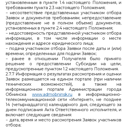
установленным в пункте 1.4 настоящего Положения, и
требованиям пункта 2.3 настоящего Положения;
− несоответствие представленных участником отбора
Заявок и документов требованиям; непредоставление
(предоставление не в полном объеме) документов,
установленных в пункте 2.4 настоящего Положения;
− недостоверность представленной участником отбора
информации, в том числе информации о месте
нахождения и адресе юридического лица;
− подача участником отбора Заявки после даты и (или)
времени, определенных для подачи Заявок;
− ранее в отношении Получателя было принято
решение о предоставлении Субсидии на цели,
предусмотренные пунктом 1.2 настоящего Положения.
2.7.7 Информация о результатах рассмотрения и оценки
Заявок размещается на едином портале (при наличии
технических возможностей), а также на
информационном портале Администрации города
Обнинска
www.admobninsk.ru
в информационно-
телекоммуникационной сети «Интернет», не позднее
14 (четырнадцатого) календарного дня, следующего за
днем подписания Акта Ответственного исполнителя, и
включает следующие сведения:
− дата, время и место рассмотрения Заявок участников
отбора;