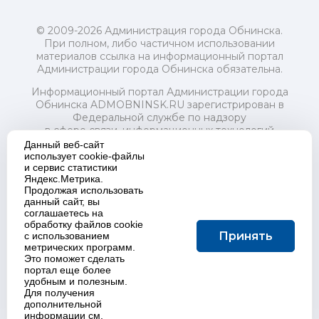
© 2009-2026 Администрация города Обнинска.
При полном, либо частичном использовании
материалов ссылка на информационный портал
Администрации города Обнинска обязательна.
Информационный портал Администрации города
Обнинска ADMOBNINSK.RU зарегистрирован в
Федеральной службе по надзору
в сфере связи, информационных технологий
и массовых коммуникаций (Роскомнадзор) 24 июля
Данный веб-сайт
2018 года.
использует cookie-файлы
и сервис статистики
Свидетельство о регистрации Эл № ФС77-73321
Яндекс.Метрика.
Продолжая использовать
Учредитель: Администрация (исполнительно-
данный сайт, вы
распорядительный орган) городского округа "Город
соглашаетесь на
Обнинск". Главный редактор: Байкова Е.А.
обработку файлов cookie
Адрес электронной почты Редакции:
Принять
с использованием
redactor@admobninsk.ru
метрических программ.
Телефон Редакции: +7 (484) 395-85-85
Это поможет сделать
Настоящий ресурс содержит материалы 18+
портал еще более
Политика в отношении обработки персональных
удобным и полезным.
Для получения
данных
дополнительной
информации см.