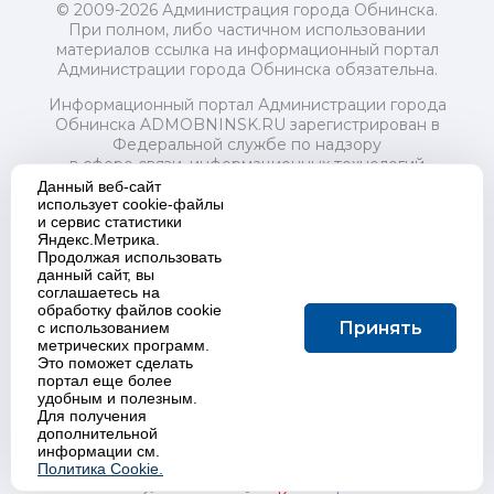
© 2009-2026 Администрация города Обнинска.
При полном, либо частичном использовании
материалов ссылка на информационный портал
Администрации города Обнинска обязательна.
Информационный портал Администрации города
Обнинска ADMOBNINSK.RU зарегистрирован в
Федеральной службе по надзору
в сфере связи, информационных технологий
и массовых коммуникаций (Роскомнадзор) 24 июля
Данный веб-сайт
2018 года.
использует cookie-файлы
и сервис статистики
Свидетельство о регистрации Эл № ФС77-73321
Яндекс.Метрика.
Продолжая использовать
Учредитель: Администрация (исполнительно-
данный сайт, вы
распорядительный орган) городского округа "Город
соглашаетесь на
Обнинск". Главный редактор: Байкова Е.А.
обработку файлов cookie
Адрес электронной почты Редакции:
Принять
с использованием
redactor@admobninsk.ru
метрических программ.
Телефон Редакции: +7 (484) 395-85-85
Это поможет сделать
Настоящий ресурс содержит материалы 18+
портал еще более
Политика в отношении обработки персональных
удобным и полезным.
Для получения
данных
дополнительной
информации см.
Политика Cookie.