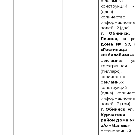
рекламных
конструкций 
(одна)
количество
информационн
полей - 2 (два)
г. Обнинск, 
Ленина, в р
дома № 57, 
«Гостиница
«Юбилейная»»
рекламная ту
трехгранная
(пилларс),
количество
рекламных
конструкций 
(одна) количес
информационн
полей - 3 (три)
г. Обнинск, ул.
Курчатова,
район дома № 
а/о «Малыш»
-
остановочный