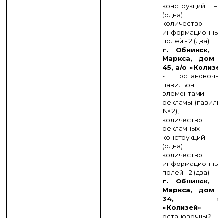
конструкций 
(одна)
количество
информационн
полей - 2 (два)
г. Обнинск, 
Маркса, до
45, а/о «Колиз
- остановоч
павильон
элементами
рекламы (павил
№ 2),
количество
рекламных
конструкций 
(одна)
количество
информационн
полей - 2 (два)
г. Обнинск, 
Маркса, до
34, а
«Колизей»
остановочный