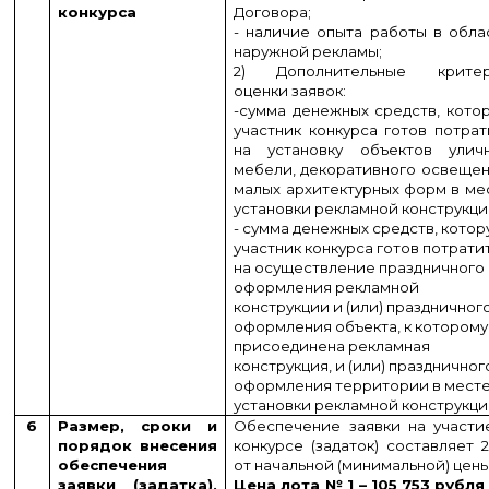
конкурса
Договора;
- наличие опыта работы в обла
наружной рекламы;
2) Дополнительные крите
оценки заявок:
-сумма денежных средств, кото
участник конкурса готов потрат
на установку объектов улич
мебели, декоративного освещен
малых архитектурных форм в ме
установки рекламной конструкци
- сумма денежных средств, кото
участник конкурса готов потрати
на осуществление праздничного
оформления рекламной
конструкции и (или) праздничног
оформления объекта, к которому
присоединена рекламная
конструкция, и (или) праздничног
оформления территории в мест
установки рекламной конструкци
6
Размер, сроки и
Обеспечение заявки на участи
порядок внесения
конкурсе (задаток) составляет 
обеспечения
от начальной (минимальной) цены
заявки (задатка),
Цена лота № 1 – 105 753 рубля