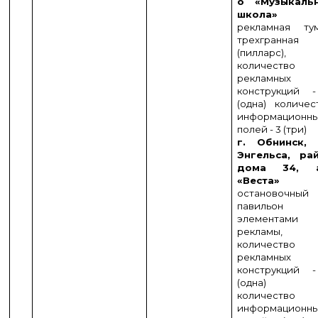
о «Музыкаль
школа»
рекламная ту
трехгранная
(пилларс),
количество
рекламных
конструкций 
(одна) количес
информационн
полей - 3 (три)
г. Обнинск, 
Энгельса, ра
дома 34, а
«Веста»
остановочный
павильон
элементами
рекламы,
количество
рекламных
конструкций 
(одна)
количество
информационн