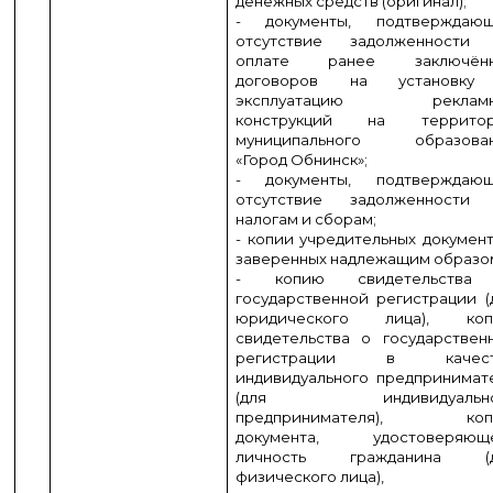
денежных средств (оригинал);
- документы, подтверждаю
отсутствие задолженности
оплате ранее заключённ
договоров на установку
эксплуатацию рекламн
конструкций на террито
муниципального образова
«Город Обнинск»;
- документы, подтверждаю
отсутствие задолженности
налогам и сборам;
- копии учредительных документ
заверенных надлежащим образо
- копию свидетельства
государственной регистрации (
юридического лица), ко
свидетельства о государствен
регистрации в качест
индивидуального предпринимат
(для индивидуально
предпринимателя), коп
документа, удостоверяющ
личность гражданина (д
физического лица),