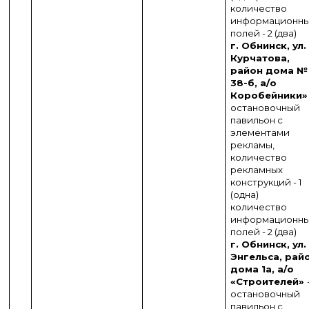
количество
информационн
полей - 2 (два)
г. Обнинск, ул.
Курчатова,
район дома №
38-б, а/о
Коробейники»
остановочный
павильон с
элементами
рекламы,
количество
рекламных
конструкций - 1
(одна)
количество
информационн
полей - 2 (два)
г. Обнинск, ул.
Энгельса, рай
дома 1а, а/о
«Строителей»
остановочный
павильон с