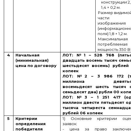
конструкции 2,
1,4 × 0,2 м.
Размер видимо
части
изображения
(информационн
поля) 1,8 × 1,2 м.
Максимальная
потребляемая
мощность 350 В
4
Начальная
ЛОТ: №1 – 528 768 (пять
(минимальная)
двадцать восемь тысяч семь
цена по договору
шестьдесят восемь) рублей
копеек
ЛОТ: №2 – 3 986 172 (т
миллиона девятьс
восемьдесят шесть тысяч 
семьдесят два) рубля 00 коп
ЛОТ: №3 – 1 251 417 (о
миллион двести пятьдесят о
тысяча четыреста семнадца
рублей 06 копеек
5
Критерии
1) Основные критерии оце
определения
заявок:
победителя
- цена за право заключе