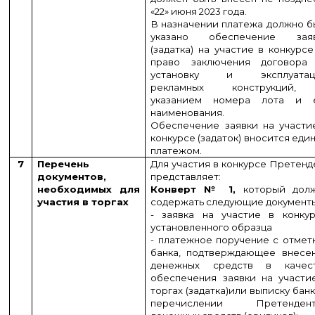
«22» июня 2023 года.
В назначении платежа должно б
указано обеспечение зая
(задатка) на участие в конкурсе
право заключения договора
установку и эксплуатац
рекламных конструкций,
указанием номера лота и 
наименования.
Обеспечение заявки на участи
конкурсе (задаток) вносится еди
платежом.
7
Перечень
Для участия в конкурсе Претенд
документов,
представляет:
необходимых для
Конверт № 1,
который дол
участия в торгах
содержать следующие документ
- заявка на участие в конкур
установленного образца
- платежное поручение с отмет
банка, подтверждающее внесе
денежных средств в качес
обеспечения заявки на участи
торгах (задатка)
или выписку банк
перечислении Претенден