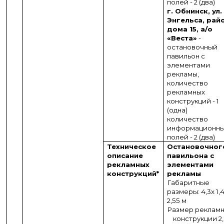
полей - 2 (два)
г. Обнинск, ул.
Энгельса, рай
дома 15, а/о
«Веста»
-
остановочный
павильон с
элементами
рекламы,
количество
рекламных
конструкций - 1
(одна)
количество
информационн
полей - 2 (два)
Техническое
Остановочног
описание
павильона с
рекламных
элементами
конструкций
*
рекламы
Габаритные
размеры: 4,3х 1,
2,55 м
Размер реклам
конструкции 2,