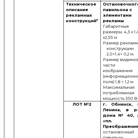
Техническое
Остановочног
описание
павильона с
рекламных
элементами
конструкций
*
рекламы
Габаритные
размеры: 4,3 х 1,
х2,55 м
Размер реклам
конструкции
2,0×1,4× 0,2 м.
Размер видимо
части
изображения
(информационн
поля) 1,8 × 1,2 м
Максимальная
потребляемая
мощность 350 В
ЛОТ №2
г. Обнинск, 
Ленина, в р
дома № 40, 
«пл.
Преображени
остановочный
павильон