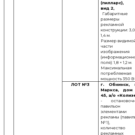
(пилларс),
вид 2,
Габаритные
размеры
рекламной
конструкции: 3,0
1,4 м.
Размер видимо
части
изображения
(информационн
поля): 1,8 × 1,2 м.
Максимальная
потребляемая
мощность 350 В
ЛОТ №3
г. Обнинск, 
Маркса, до
45, а/о «Колиз
- остановоч
павильон
элементами
рекламы (павил
№ 1),
количество
рекламных