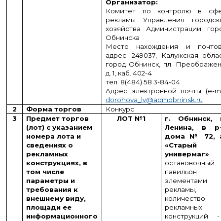
Организатор:
Комитет по контролю в сф
рекламы Управления городск
хозяйства Администрации гор
Обнинска
Место нахождения и почто
адрес: 249037, Калужская облас
город Обнинск, пл. Преображен
д. 1, каб. 402-4
тел. 8(484) 58 3-84-04
Адрес электронной почты (
e
-
m
dorohova_lv@admobninsk.ru
2
Форма торгов
Конкурс
3
Предмет торгов
ЛОТ №1
г. Обнинск, 
(лот) с указанием
Ленина, в р
номера лота и
дома № 72, 
сведениях о
«Старый
рекламных
универмаг»
конструкциях, в
остановочный
том числе
павильон
параметры и
элементами
требования к
рекламы,
внешнему виду,
количество
площади ее
рекламных
информационного
конструкций 