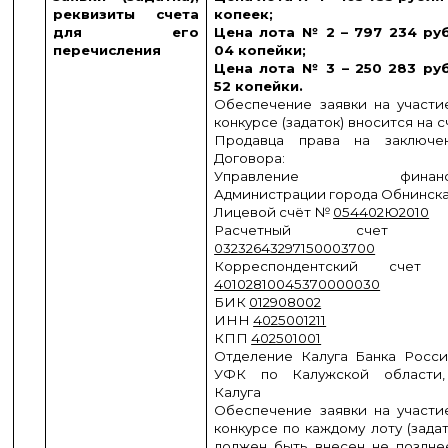
реквизиты счета
копеек;
для его
Цена лота № 2 – 797 234 ру
перечисления
04 копейки;
Цена лота № 3 – 250 283 ру
52 копейки.
Обеспечение заявки на участи
конкурсе (задаток) вносится на с
Продавца права на заключе
Договора:
Управление финанс
Администрации города Обнинск
Лицевой счёт №
054402Ю2010
Расчетный счет
03232643297150003700
Корреспондентский счет
40102810045370000030
БИК
012908002
ИНН
4025001211
КПП
402501001
Отделение Калуга Банка Росси
УФК по Калужской области,
Калуга
Обеспечение заявки на участи
конкурсе по каждому лоту (задат
должен быть внесен не поздне