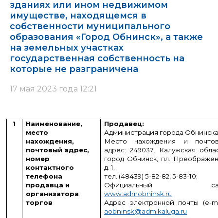
зданиях или ином недвижимом
имуществе, находящемся в
собственности муниципального
образования «Город Обнинск», а также
на земельных участках
государственная собственность на
которые не разграничена
17 мая 2023 года 12:21
1
Наименование,
Продавец:
место
Администрация города Обнинск
нахождения,
Место нахождения и почто
почтовый адрес,
адрес: 249037, Калужская облас
номер
город Обнинск, пл. Преображен
контактного
д. 1.
телефона
тел. (48439) 5-82-82, 5-83-10;
продавца и
Официальный сай
организатора
www.admobninsk.ru
торгов
Адрес электронной почты (
e
-
m
aobninsk@adm.kaluga.ru