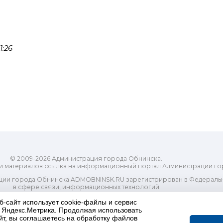
1:26
© 2009-2026 Администрация города Обнинска.
и материалов ссылка на информационный портал Администрации го
ии города Обнинска ADMOBNINSK.RU зарегистрирован в Федеральн
в сфере связи, информационных технологий
ассовых коммуникаций (Роскомнадзор) 24 июля 2018 года.
Свидетельство о регистрации Эл № ФС77-73321
б-сайт использует cookie-файлы и сервис
и Яндекс.Метрика. Продолжая использовать
-распорядительный орган) городского округа "Город Обнинск". Глав
йт, вы соглашаетесь на обработку файлов
ес электронной почты Редакции: redactor@admobninsk.ru