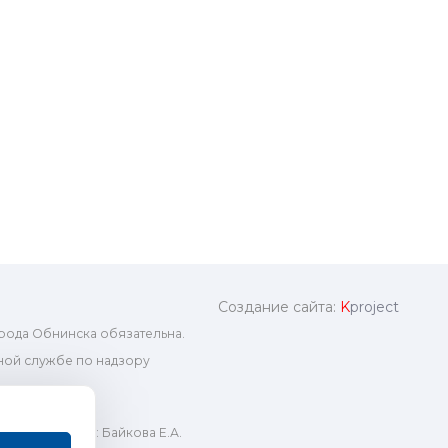
Создание сайта:
K
project
рода Обнинска обязательна.
ой службе по надзору
ный редактор: Байкова Е.А.