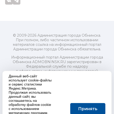
© 2009-2026 Администрация города Обнинска.
При полном, либо частичном использовании
материалов ссылка на информационный портал
Администрации города Обнинска обязательна.
Информационный портал Администрации города
Обнинска ADMOBNINSK.RU зарегистрирован в
Федеральной службе по надзору
в сфере связи, информационных технологий
и массовых коммуникаций (Роскомнадзор) 24 июля
Данный веб-сайт
2018 года.
использует cookie-файлы
и сервис статистики
Свидетельство о регистрации Эл № ФС77-73321
Яндекс.Метрика.
Продолжая использовать
Учредитель: Администрация (исполнительно-
данный сайт, вы
распорядительный орган) городского округа "Город
соглашаетесь на
Обнинск". Главный редактор: Байкова Е.А.
обработку файлов cookie
Адрес электронной почты Редакции:
Принять
с использованием
redactor@admobninsk.ru
метрических программ.