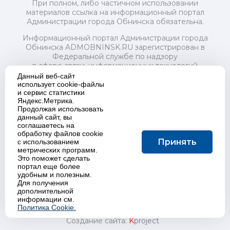
При полном, либо частичном использовании
материалов ссылка на информационный портал
Администрации города Обнинска обязательна.
Информационный портал Администрации города
Обнинска ADMOBNINSK.RU зарегистрирован в
Федеральной службе по надзору
в сфере связи, информационных технологий
и массовых коммуникаций (Роскомнадзор) 24 июля
Данный веб-сайт
2018 года.
использует cookie-файлы
и сервис статистики
Свидетельство о регистрации Эл № ФС77-73321
Яндекс.Метрика.
Продолжая использовать
Учредитель: Администрация (исполнительно-
данный сайт, вы
распорядительный орган) городского округа "Город
соглашаетесь на
Обнинск". Главный редактор: Байкова Е.А.
обработку файлов cookie
Адрес электронной почты Редакции:
Принять
с использованием
redactor@admobninsk.ru
метрических программ.
Телефон Редакции: +7 (484) 395-85-85
Это поможет сделать
Настоящий ресурс содержит материалы 18+
портал еще более
Политика в отношении обработки персональных
удобным и полезным.
Для получения
данных
дополнительной
информации см.
Политика Cookie.
Создание сайта:
K
project