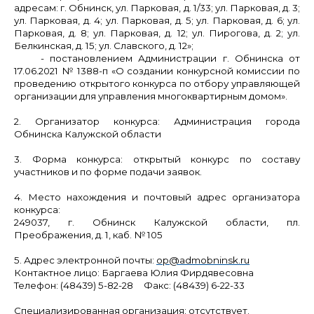
адресам: г. Обнинск, ул. Парковая, д. 1/33; ул. Парковая, д. 3;
ул. Парковая, д. 4; ул. Парковая, д. 5; ул. Парковая, д. 6; ул.
Парковая, д. 8; ул. Парковая, д. 12; ул. Пирогова, д. 2; ул.
Белкинская, д. 15; ул. Славского, д. 12»;
- постановлением
Администрации г. Обнинска от
17.06.2021 № 1388-п «О создании конкурсной комиссии по
проведению открытого конкурса по отбору управляющей
организации для управления многоквартирным домом».
2. Организатор конкурса:
Администрация города
Обнинска Калужской области
3. Форма конкурса:
открытый конкурс по составу
участников и по форме подачи заявок.
4. Место нахождения и почтовый адрес организатора
конкурса:
249037, г. Обнинск Калужской области, пл.
Преображения, д. 1, каб. № 105
5. Адрес электронной почты:
ор@admobninsk.ru
Контактное лицо: Баргаева Юлия Фирдявесовна
Телефон: (48439) 5-82-28 Факс: (48439) 6-22-33
Специализированная организация:
отсутствует.