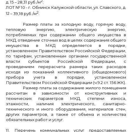
2
д. 15
– 28,31 руб./м
;
ЛОТ № 10
- г. Обнинск Калужской области, ул.
Славского, д.
2
12
– 39,18 руб./м
.
Размер платы за холодную воду, горячую воду,
тепловую энергию, электрическую энергию,
потребляемых при содержании общего имущества в
МКД, отведение сточных вод в целях содержания общего
имущества в МКД
определяется в порядке,
установленном Правительством Российской Федерации,
по тарифам, установленным органами государственной
власти субъектов Российской Федерации, с
проведением перерасчета размера таких расходов
исходя из показаний коллективного (общедомового)
прибора учета в порядке, установленном
Правительством Российской Федерации (ч.9.2 ст. 156 ЖК).
Размер платы за содержание жилого помещения
рассчитан в зависимости от конструктивных и
технических параметров МКД, степени износа,
этажности, наличия электрического, санитарно-
технического и иного оборудования, материалов стен,
других параметров, а также от объема и количества
обязательных работ и услуг.
11. Перечень коммунальных услуг предоставляемых