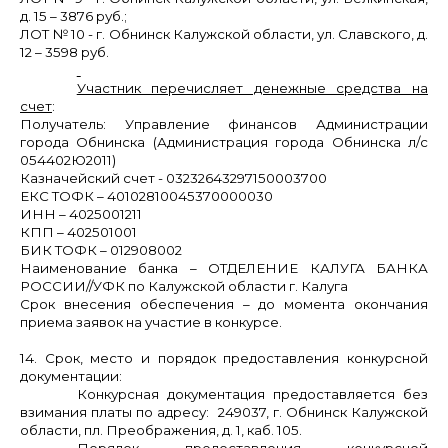
д. 15 – 3876
руб.;
ЛОТ № 10
- г. Обнинск Калужской области, ул.
Славского, д.
12 – 3598
руб.
Участник перечисляет денежные средства на
счет
:
Получатель: Управление финансов Администрации
города Обнинска (Администрация города Обнинска л/с
054402Ю2011)
Казначейский счет - 03232643297150003700
ЕКС ТОФК – 40102810045370000030
ИНН – 4025001211
КПП – 402501001
БИК ТОФК – 012908002
Наименование банка – ОТДЕЛЕНИЕ КАЛУГА БАНКА
РОССИИ//УФК по Калужской области г. Калуга
Срок внесения обеспечения – до момента окончания
приема заявок на участие в конкурсе.
14. Срок, место и порядок предоставления конкурсной
документации:
Конкурсная документация предоставляется без
взимания платы по адресу: 249037, г. Обнинск Калужской
области, пл. Преображения, д. 1, каб. 105.
Порядок предоставления конкурсной