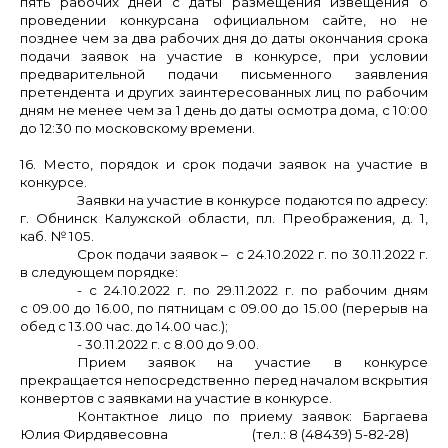
пять рабочих дней с даты размещения извещения о
проведении конкурса
на официальном сайте, но не
позднее чем за два рабочих дня до даты окончания ср
ока
подачи заявок на участие в конкурсе, при условии
предварительной подачи письменного заявления
претендента и других заинтересованных лиц по рабочим
дням не менее чем за 1 день до даты осмотра дома, с 10:00
до 12:30 по московскому времени.
16. Место, порядок и срок подачи заявок на участие в
конкурсе.
Заявки на участие в конкурсе подаются по адресу:
г. Обнинск Калужской области, пл. Преображения, д. 1,
каб. № 105.
Срок подачи заявок – с 24.10.2022 г. по 30.11.2022 г.
в следующем порядке:
- с 24.10.2022 г. по 29.11.2022 г. по рабочим дням
с 09.00 до 16.00, по пятницам с 09.00 до 15.00 (перерыв на
обед с 13.00 час. до 14.00 час.);
- 30.11.2022 г. с 8.00 до 9.00.
Прием заявок на участие в конкурсе
прекращается непосредственно перед началом вскрытия
конвертов с заявками на участие в конкурсе.
Контактное лицо по приему заявок: Баргаева
Юлия Фирдявесовна (тел.: 8 (48439) 5-82-28)