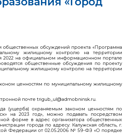
бразования «Город
нии общественных обсуждений проекта «Программа
пальному жилищному контролю на территории
бря 2022 на официальном информационном портале
проводятся общественные обсуждения по проекту
иципальному жилищному контролю на территории
законом ценностям по муниципальному жилищному
ктронной почте trigub_ul@admobninsk.ru.
да (ущерба) охраняемым законом ценностям по
к» на 2023 год», можно подавать посредством
менной форме в адрес организатора общественных
нистрации города по адресу: Калужская область, г.
кой Федерации от 02.05.2006 № 59-ФЗ «О порядке