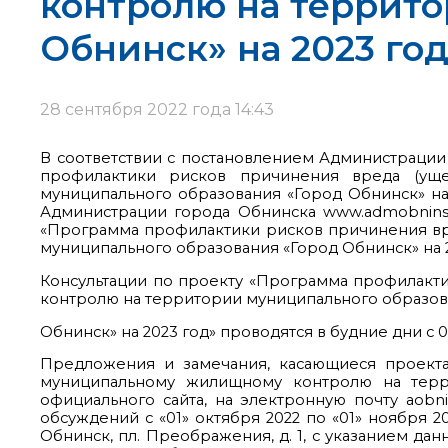
контролю на террито
Обнинск» на 2023 год
28 сентября 2022 года 14:43
В соответствии с постановлением Администрации
профилактики рисков причинения вреда (ущ
муниципального образования «Город Обнинск» на
Администрации города Обнинска www.admobninsk
«Программа профилактики рисков причинения в
муниципального образования «Город Обнинск» на 2
Консультации по проекту «Программа профилакт
контролю на территории муниципального образов
Обнинск» на 2023 год» проводятся в будние дни с 0
Предложения и замечания, касающиеся проект
муниципальному жилищному контролю на терри
официального сайта, на электронную почту aobn
обсуждений с «01» октября 2022 по «01» ноября 20
Обнинск, пл. Преображения, д. 1, с указанием 