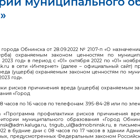
рии муниципального о
»
 города Обнинска от 28.09.2022 № 2107-п «О назначе
ерба) охраняемым законом ценностям по муници
 2023 год» в период с «01» октября 2022 по «01» ноя
.ru в сети «Интернет» (далее – официальный сайт) 
реда (ущерба) охраняемым законом ценностям по мун
023 год».
ики рисков причинения вреда (ущерба) охраняемым 
ания «Город
8 часов по 16 часов по телефонам: 395-84-28 или по эле
а «Программа профилактики рисков причинения вре
тории муниципального образования «Город Обнинс
insk@adm.kaluga.ru, trigub_ul@admobninsk.ru, в пись
22 в будние дни с 08 часов по 17 часов в здании Адми
данных, предусмотренных Федеральным законом Российс