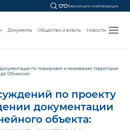
Версия для слабовидящих
и
Документы
Общество и власть
Новости
 документации по планировке и межеванию территории
роде Обнинске»
суждений по проекту
дении документации
ейного объекта: