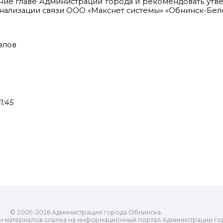
ение главе Администрации города и рекомендовать ут
нализации связи ООО «Макснет системы» «Обнинск-Белоу
злов
1:45
© 2009-2026 Администрация города Обнинска.
и материалов ссылка на информационный портал Администрации го