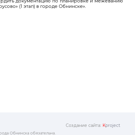
вердить документацию по планировке и межеванию
сово» (1 этап) в городе Обнинске».
Создание сайта:
K
project
рода Обнинска обязательна.