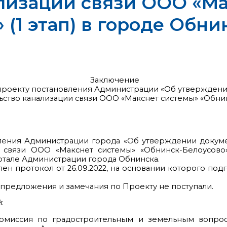
лизации связи ООО «Ма
(1 этап) в городе Обни
Заключение
 проекту постановления Администрации «Об утвержден
ство канализации связи ООО «Макснет системы» «Обнин
09.
ления Администрации города «Об утверждении докум
и связи ООО «Макснет системы» «Обнинск-Белоусово»
але Администрации города Обнинска.
ен протокол от 26.09.2022, на основании которого под
редложения и замечания по Проекту не поступали.
:
Комиссия по градостроительным и земельным вопро