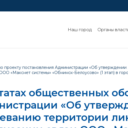
Наш город
Органы власт
по проекту постановления Администрации «Об утверждении
 ООО «Макснет системы» «Обнинск-Белоусово» (1 этап) в го
татах общественных об
нистрации «Об утверж
еванию территории лин