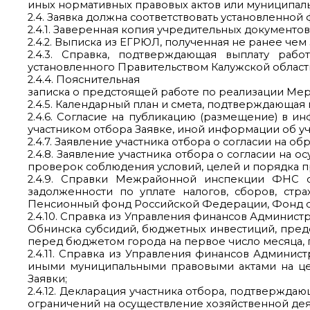
иных нормативных правовых актов или муниципальн
2.4. Заявка должна соответствовать установленн
2.4.1. Заверенная копия учредительных документов
2.4.2. Выписка из ЕГРЮЛ, полученная не ранее че
2.4.3. Справка, подтверждающая выплату ра
установленного Правительством Калужской област
2.4.4. Пояснительная
записка о предстоящей работе по реализации Ме
2.4.5. Календарный план и смета, подтверждающа
2.4.6. Согласие на публикацию (размещение) в 
участником отбора Заявке, иной информации об уч
2.4.7. Заявление участника отбора о согласии на о
2.4.8. Заявление участника отбора о согласии на
проверок соблюдения условий, целей и порядка п
2.4.9. Справки Межрайонной инспекции ФНС о
задолженности по уплате налогов, сборов, ст
Пенсионный фонд Российской Федерации, Фонд с
2.4.10. Справка из Управления финансов Админист
Обнинска субсидий, бюджетных инвестиций, предо
перед бюджетом города на первое число месяца, 
2.4.11. Справка из Управления финансов Админис
иными муниципальными правовыми актами на цел
Заявки;
2.4.12. Декларация участника отбора, подтверждаю
ограничений на осуществление хозяйственной дея