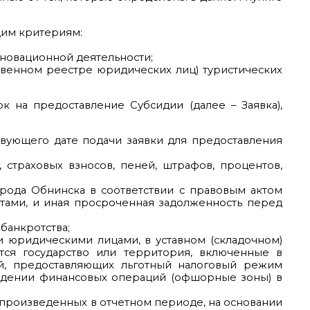
щим критериям:
новационной деятельности;
твенном реестре юридических лиц) туристических
 на предоставление Субсидии (далее – Заявка),
твующего дате подачи заявки для предоставления
в, страховых взносов, пеней, штрафов, процентов,
города Обнинска в соответствии с правовым актом
ктами, и иная просроченная задолженность перед
 банкротства;
и юридическими лицами, в уставном (складочном)
тся государство или территория, включенные в
й, предоставляющих льготный налоговый режим
едении финансовых операций (офшорные зоны) в
, произведенных в отчетном периоде, на основании