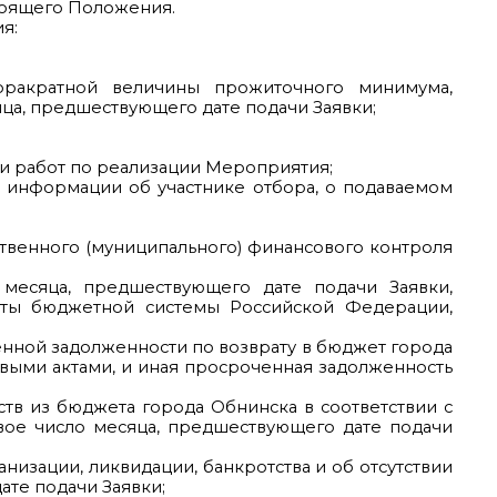
стоящего Положения.
я:
оракратной величины прожиточного минимума,
ца, предшествующего дате подачи Заявки;
ии работ по реализации Мероприятия;
» информации об участнике отбора, о подаваемом
рственного (муниципального) финансового контроля
месяца, предшествующего дате подачи Заявки,
жеты бюджетной системы Российской Федерации,
ченной задолженности по возврату в бюджет города
овыми актами, и иная просроченная задолженность
ств из бюджета города Обнинска в соответствии с
вое число месяца, предшествующего дате подачи
анизации, ликвидации, банкротства и об отсутствии
ате подачи Заявки;