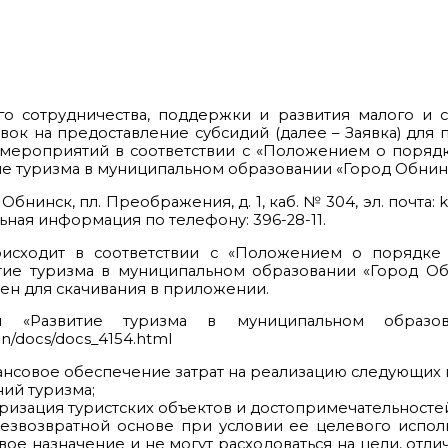
о сотрудничества, поддержки и развития малого и 
явок на предоставление субсидий (далее – Заявка) для
 мероприятий в соответствии с «Положением о порядк
 туризма в муниципальном образовании «Город Обнинс
бнинск, пл. Преображения, д. 1, каб. № 304, эл. почта:
льная информация по телефону: 396-28-11.
оисходит в соответствии с «Положением о порядке 
ие туризма в муниципальном образовании «Город О
пен для скачивания в приложении.
й «Развитие туризма в муниципальном образ
bn/docs/docs_4154.html
нансовое обеспечение затрат на реализацию следующих
ий туризма;
изация туристских объектов и достопримечательносте
езвозвратной основе при условии ее целевого исполь
е назначение и не могут расходоваться на цели, отли