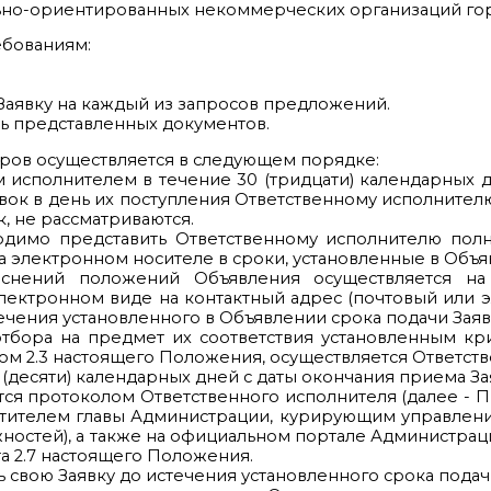
льно-ориентированных некоммерческих организаций го
ебованиям:
 Заявку на каждый из запросов предложений.
ть представленных документов.
боров осуществляется в следующем порядке:
м исполнителем в течение 30 (тридцати) календарных 
ок в день их поступления Ответственному исполнителю
, не рассматриваются.
ходимо представить Ответственному исполнителю полн
 электронном носителе в сроки, установленные в Объя
зъяснений положений Объявления осуществляется н
лектронном виде на контактный адрес (почтовый или э
течения установленного в Объявлении срока подачи Заяв
 отбора на предмет их соответствия установленным кри
том 2.3 настоящего Положения, осуществляется Ответс
(десяти) календарных дней с даты окончания приема Зая
ся протоколом Ответственного исполнителя (далее - 
тителем главы Администрации, курирующим управлени
жностей), а также на официальном портале Администр
та 2.7 настоящего Положения.
ть свою Заявку до истечения установленного срока подач