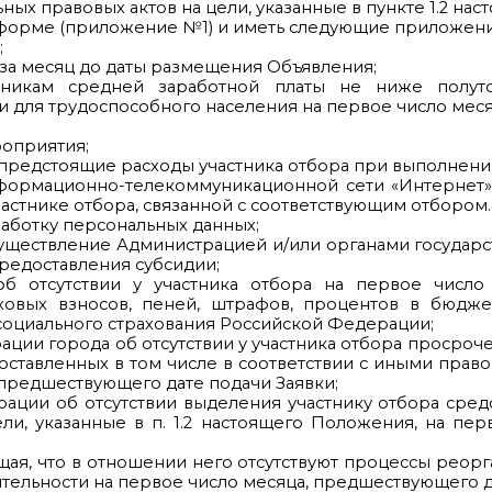
ых правовых актов на цели, указанные в пункте 1.2 на
ой форме (приложение №1) и иметь следующие приложени
;
м за месяц до даты размещения Объявления;
ботникам средней заработной платы не ниже полут
и для трудоспособного населения на первое число меся
роприятия;
я предстоящие расходы участника отбора при выполнен
информационно-телекоммуникационной сети «Интернет
астнике отбора, связанной с соответствующим отбором.
бработку персональных данных;
 осуществление Администрацией и/или органами госуда
редоставления субсидии;
б отсутствии у участника отбора на первое число 
раховых взносов, пеней, штрафов, процентов в бюд
оциального страхования Российской Федерации;
рации города об отсутствии у участника отбора просро
ставленных в том числе в соответствии с иными прав
предшествующего дате подачи Заявки;
трации об отсутствии выделения участнику отбора сред
и, указанные в п. 1.2 настоящего Положения, на пер
щая, что в отношении него отсутствуют процессы реорг
тельности на первое число месяца, предшествующего д