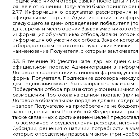
подача участником отбора Заявки после даты и (ил
ранее в отношении Получателя было принято реш
2.7.7 Информация о результатах рассмотрения и
официальном портале Администрации в информа
следующего за днем определения победителя (по
дата, время и место оценки Заявок участников отбо
информация об участниках отбора, Заявки которы
информация об участниках отбора, Заявки которы
отбора, которым не соответствуют такие Заявки;
наименование Получателя, с которым заключается
3.3. В течение 10 (десяти) календарных дней с 
официальном портале Администрации в информа
Договор в соответствии с типовой формой, уста
формы Получателя. Подписание договора между с
для подписания может быть направлен заказным п
Победители отбора признаются уклонившимися от 
размещения Протокола на едином портале (при на
Договор в обязательном порядке должен содерж
– запрет Получателю на приобретение на бюджет
законодательством Российской Федерации при за
также связанных с достижением целей предоставл
– о возможности осуществления расходов, источн
Субсидии, решения о наличии потребности в указ
которые определены правовым актом (при необхо