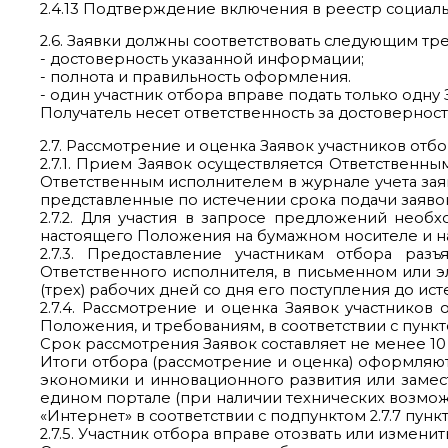
2.4.13 Подтверждение включения в реестр социа
2.6. Заявки должны соответствовать следующим тр
- достоверность указанной информации;
- полнота и правильность оформления.
- один участник отбора вправе подать только одну
Получатель несет ответственность за достовернос
2.7. Рассмотрение и оценка Заявок участников от
2.7.1. Прием Заявок осуществляется Ответственны
Ответственным исполнителем в журнале учета заяв
представленные по истечении срока подачи заявок
2.7.2. Для участия в запросе предложений необ
настоящего Положения на бумажном носителе и на
2.7.3. Предоставление участникам отбора ра
Ответственного исполнителя, в письменном или э
(трех) рабочих дней со дня его поступления до ис
2.7.4. Рассмотрение и оценка Заявок участников
Положения, и требованиям, в соответствии с пунк
Срок рассмотрения Заявок составляет не менее 10 
Итоги отбора (рассмотрение и оценка) оформляют
экономики и инновационного развития или замес
едином портале (при наличии технических возмо
«Интернет» в соответствии с подпунктом 2.7.7 пунк
2.7.5. Участник отбора вправе отозвать или измени