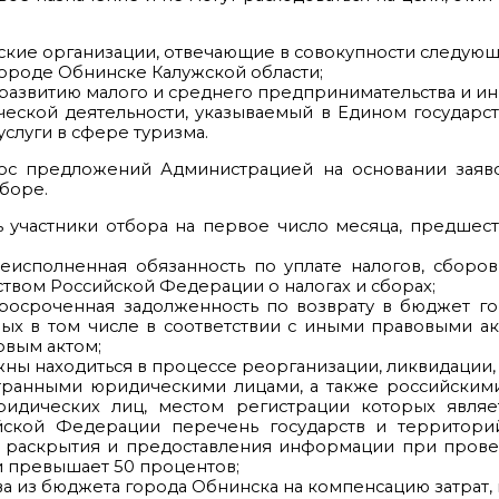
ские организации, отвечающие в совокупности следую
ороде Обнинске Калужской области;
развитию малого и среднего предпринимательства и ин
еской деятельности, указываемый в Едином государс
слуги в сфере туризма.
рос предложений Администрацией на основании заявок
тборе.
ть участники отбора на первое число месяца, предшес
 неисполненная обязанность по уплате налогов, сборо
ством Российской Федерации о налогах и сборах;
ь просроченная задолженность по возврату в бюджет 
ых в том числе в соответствии с иными правовыми а
овым актом;
лжны находиться в процессе реорганизации, ликвидации,
остранными юридическими лицами, а также российским
ридических лиц, местом регистрации которых являе
ской Федерации перечень государств и территори
х раскрытия и предоставления информации при пров
и превышает 50 процентов;
ства из бюджета города Обнинска на компенсацию затрат