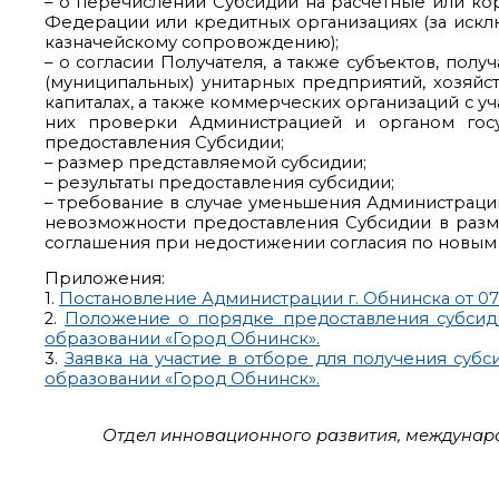
– о перечислении Субсидии на расчётные или ко
Федерации или кредитных организациях (за иск
казначейскому сопровождению);
– о согласии Получателя, а также субъектов, по
(муниципальных) унитарных предприятий, хозяйс
капиталах, а также коммерческих организаций с уч
них проверки Администрацией и органом госу
предоставления Субсидии;
– размер представляемой субсидии;
– результаты предоставления субсидии;
– требование в случае уменьшения Администраци
невозможности предоставления Субсидии в разм
соглашения при недостижении согласия по новым
Приложения:
1.
Постановление Администрации г. Обнинска от 07.
2.
Положение о порядке предоставления субсид
образовании «Город Обнинск».
3.
Заявка на участие в отборе для получения су
образовании «Город Обнинск».
Отдел инновационного развития, междунаро