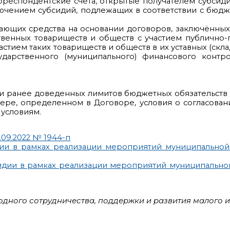
рреспондентские счета, открытые получателем субсид
лючением субсидий, подлежащих в соответствии с бюд
лучающих средства на основании договоров, заключённы
твенных товариществ и обществ с участием публично-п
астием таких товариществ и обществ в их уставных (скл
дарственного (муниципального) финансового контр
и ранее доведенных лимитов бюджетных обязательств
ере, определенном в Договоре, условия о согласован
 условиям.
09.2022 № 1944-п
ии в рамках реализации мероприятий муниципальной
бсидии в рамках реализации мероприятий муниципальн
дного сотрудничества, поддержки и развития малого 