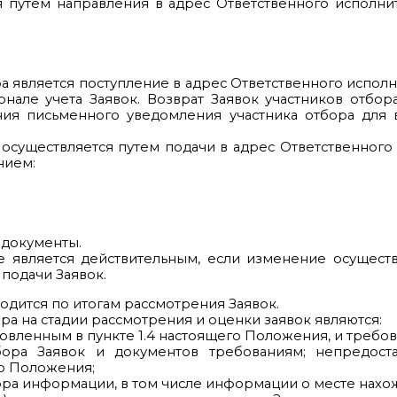
я путем направления в адрес Ответственного исполни
ра является поступление в адрес Ответственного испол
рнале учета Заявок. Возврат Заявок участников отбо
ния письменного уведомления участника отбора для 
 осуществляется путем подачи в адрес Ответственного
нием:
 документы.
е является действительным, если изменение осущест
подачи Заявок.
водится по итогам рассмотрения Заявок.
ра на стадии рассмотрения и оценки заявок являются:
новленным в пункте 1.4 настоящего Положения, и требо
тбора Заявок и документов требованиям; непредост
го Положения;
ра информации, в том числе информации о месте нахо