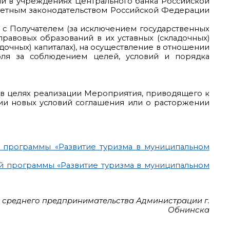
ии в учреждениях Центрального банка Российской
жетным законодательством Российской Федерации
х с Получателем (за исключением государственных
равовых образований в их уставных (складочных)
адочных) капиталах), на осуществление в отношении
оля за соблюдением целей, условий и порядка
 в целях реализации Мероприятия, приводящего к
ии новых условий соглашения или о расторжении
 программы «Развитие туризма в муниципальном
ой программы «Развитие туризма в муниципальном
и среднего предпринимательства Администрации г.
Обнинска