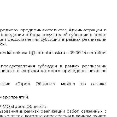
среднего предпринимательства Администрации г.
 проведении отбора получателей субсидии с целью
е предоставления субсидии в рамках реализации
к».
 kondratenkova_ti@admobninsk.ru с 09:00 14 сентября
предоставления субсидии в рамках реализации
бнинск», выдержки которого приведены ниже по
овании «Город Обнинск» можно по ссылке:
 мероприятий.
й МО «Город Обнинск».
зования в рамках реализации работ, связанных с
чные от тех, которые определены в данном пункте