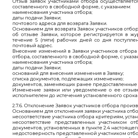
Отзыв заявок участниками отбора осуществляетс
составленного в свободной форме, с указанием:
наименования участника отбора;
даты подачи Заявки;
почтового адреса для возврата Заявки.
Основанием для возврата Заявок участников отбо
об отзыве Заявки, которое регистрируется в жу
течение 5 (пяти) рабочих дней со дня поступле
почтовый адрес.
Внесение изменений в Заявки участников отбора
отбора, составленного в свободной форме, с указа
наименования участника отбора;
даты подачи Заявки;
оснований для внесения изменения в Заявку;
списка документов, подлежащих изменению;
документов, заменяющих ранее предоставленные
Изменение заявки или уведомление о ее отзыв
исполнителем до истечения установленного срока 
2.7.6. Отклонение Заявок участников отбора произ
Основанием для отклонения заявки участника отбо
несоответствие участника отбора критериям, уста
несоответствие представленных участником о
документов, установленных в пункте 2.4 настояще
недостоверность представленной участником отбо