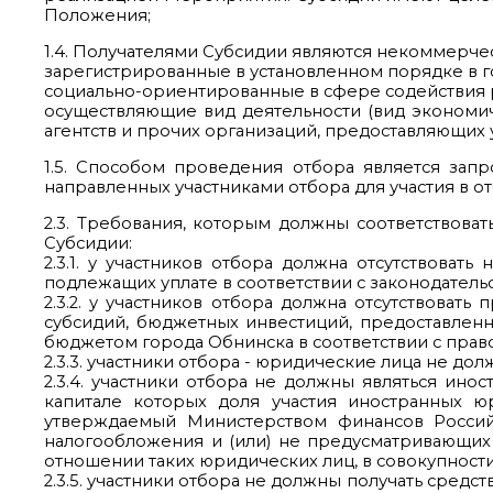
Положения;
1.4. Получателями Субсидии являются некоммерче
зарегистрированные в установленном порядке в г
социально-ориентированные в сфере содействия 
осуществляющие вид деятельности (вид экономич
агентств и прочих организаций, предоставляющих у
1.5. Способом проведения отбора является зап
направленных участниками отбора для участия в о
2.3. Требования, которым должны соответствова
Субсидии:
2.3.1. у участников отбора должна отсутствовать
подлежащих уплате в соответствии с законодатель
2.3.2. у участников отбора должна отсутствоват
субсидий, бюджетных инвестиций, предоставленн
бюджетом города Обнинска в соответствии с прав
2.3.3. участники отбора - юридические лица не до
2.3.4. участники отбора не должны являться ин
капитале которых доля участия иностранных ю
утверждаемый Министерством финансов Россий
налогообложения и (или) не предусматривающи
отношении таких юридических лиц, в совокупност
2.3.5. участники отбора не должны получать сред