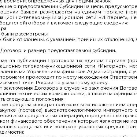
и) времени, определенных для подачи Заявок;
ение о предоставлении Субсидии на цели, предусмотре
 оценки Заявок размещается на едином портале (при
ционно-телекоммуникационной сети «Интернет», не п
бедителей) отбора и включает следующие сведения:
ра;
х были рассмотрены;
х были отклонены, с указанием причин их отклонения
 Договор, и размер предоставляемой субсидии.
момента публикации Протокола на едином портале (пр
ционно-телекоммуникационной сети «Интернет», ме
новленными Управлением финансов Администрации, с 
торонами происходит по месту нахождения Ответственн
исьмом Почты России по указанному адресу.
заключения Договора в случае не заключения Договор
личии технических возможностей), а также на официал
ать следующие положения:
ные средства иностранной валюты за исключением опер
купке (поставке) высокотехнологичного импортного 
ения этих средств иных операций, определённых право
иком финансового обеспечения которых являются не ис
анных средствах или возврате указанных средств при 
димости);