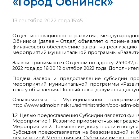
«Город Обнинск»
13 сентября 2022 года 15:45
Отдел инновационного развития, международног
Обнинска (далее – Отдел) объявляет о приеме за
финансового обеспечение затрат на реализацию
мероприятий муниципальной программы «Развитие
Заявки принимаются Отделом по адресу: 249037, г. О
2022 года до 16:00 12 октября 2022 года. Дополните
Подача Заявок и предоставление субсидий пр
мероприятий муниципальной программы «Развит
тексту объявления. Полный текст документа досту
Ознакомиться с Муниципальной программо
http://www.admobninsk.ru/administration/doc-adm-o
1.2. Целью предоставления Субсидии является фи
Мероприятие 1: Развитие приоритетных направлен
Мероприятие 2: Повышение доступности и популяр
Субсидия предоставляется на безвозмездной и б
реализацией Мероприятия. Субсидии имеют целево