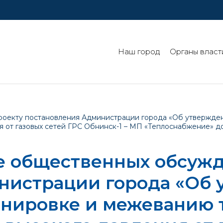
Наш город
Органы власт
роекту постановления Администрации города «Об утвержде
ия от газовых сетей ГРС Обнинск-1 – МП «Теплоснабжение» 
е общественных обсужд
нистрации города «Об
анировке и межеванию 