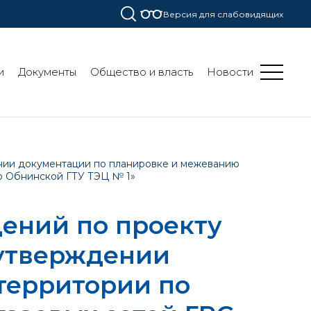
Версия для слабовидящих
и
Документы
Общество и власть
Новости
нии документации по планировке и межеванию
до Обнинской ГТУ ТЭЦ № 1»
ений по проекту
 утверждении
территории по