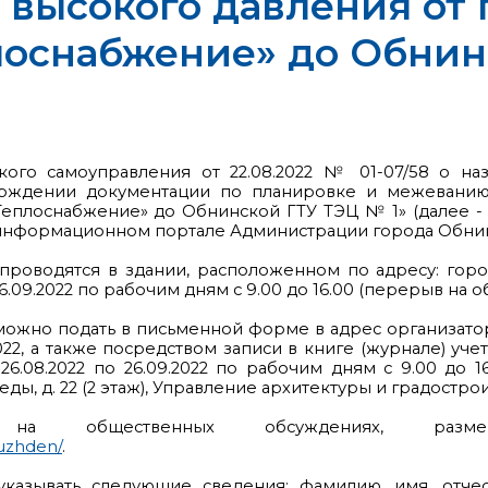
 высокого давления от 
лоснабжение» до Обнин
ского самоуправления от 22.08.2022 № 01-07/58 о н
ерждении документации по планировке и межеванию 
«Теплоснабжение» до Обнинской ГТУ ТЭЦ № 1» (далее 
м информационном портале Администрации города Обнин
роводятся в здании, расположенном по адресу: город 
.09.2022 по рабочим дням с 9.00 до 16.00 (перерыв на обе
можно подать в письменной форме в адрес организато
.2022, а также посредством записи в книге (журнале) 
.08.2022 по 26.09.2022 по рабочим дням с 9.00 до 16.
ы, д. 22 (2 этаж), Управление архитектуры и градострои
ю на общественных обсуждениях, р
suzhden/
.
казывать следующие сведения: фамилию, имя, отчест