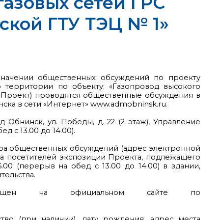
газовых сетей ГРС
ской ГТУ ТЭЦ № 1»
азначении общественных обсуждений по проекту
территории по объекту: «Газопровод высокого
- Проект) проводятся общественные обсуждения в
ска в сети «Интернет» www.admobninsk.ru.
Обнинск, ул. Победы, д. 22 (2 этаж), Управление
д с 13.00 до 14.00).
ра общественных обсуждений (адрес электронной
учета посетителей экспозиции Проекта, подлежащего
00 (перерыв на обед с 13.00 до 14.00) в здании,
тельства.
азмещен на официальном сайте по
во (при наличии), дату рождения, адрес места