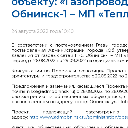
объекту: «Газопровод
Обнинск-1 – МП «Теп
24 августа 2022 года 10:40
В соответствии с постановлением Главы город
постановления Администрации города «Об утв
давления от газовых сетей ГРС Обнинск-1 – МП 
период с 26.08.2022 по 29.09.2022 на официально
Консультации по Проекту и экспозиция Проекта п
архитектуры и градостроительства с 26.08.2022 по 26
Предложения и замечания, касающиеся Проекта 
почты nikol@admobninsk.ru) с 26.08.2022 по 26.09
рассмотрению на общественных обсуждениях, с 26
расположенном по адресу: город Обнинск, ул. Побед
Проект, подлежащий рассмотрени
адресу:
http://www.admobninsk.ru/administration/ob
Участники общественных обсуждений обязаны у