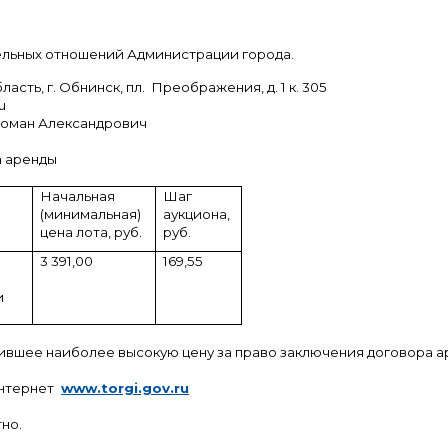
льных отношений Администрации города.
асть, г. Обнинск, пл. Преображения, д. 1 к. 305
u
в Роман Александрович
а аренды
Начальная
Шаг
(минимальная)
аукциона,
цена лота, руб.
руб.
3 391,00
169,55
и
вшее наиболее высокую цену за право заключения договора ар
нтернет
www.torgi.gov.ru
но.