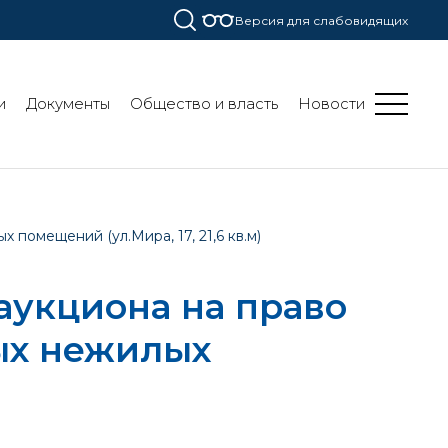
Версия для слабовидящих
и
Документы
Общество и власть
Новости
омещений (ул.Мира, 17, 21,6 кв.м)
укциона на право
ых нежилых