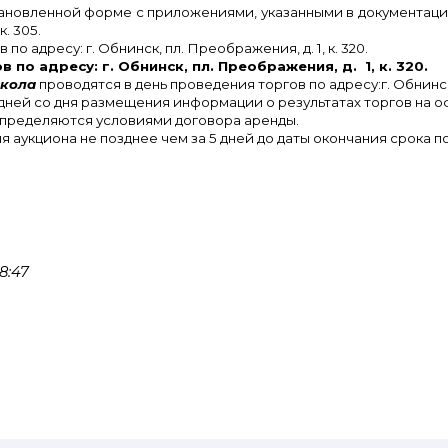
новленной форме с приложениями, указанными в документации об
к. 305.
по адресу: г. Обнинск, пл. Преображения, д. 1, к. 320.
в по адресу: г. Обнинск, пл. Преображения, д. 1, к. 320.
окола
проводятся в день проведения торгов по адресу:г. Обнинск, 
дней со дня размещения информации о результатах торгов на о
определяются условиями договора аренды.
 аукциона не позднее чем за 5 дней до даты окончания срока по
8:47