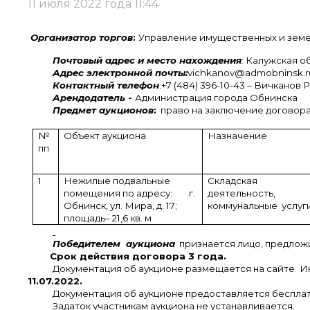
11 июля 2022 года 11:44
Организатор торгов
:
Управление имущественных и земе
Почтовый адрес и место нахождения
:
Калужская обл
Адрес электронной почты:
vichkanov
@
admobninsk
.
r
Контактный телефон
:+7 (484) 396-10-43 – Вичкано
Арендодатель
-
Администрация города Обнинска
Предмет аукционов
:
право на заключение договор
№
Объект аукциона
Назначение
пп
1
Нежилые подвальные
Складская
помещения по адресу: г.
деятельность,
Обнинск, ул. Мира, д. 17;
коммунальные услуг
площадь– 21,6 кв. м
Победителем аукциона
признается лицо, предложи
Срок действия договора 3 года.
Документация об аукционе размещается на сайте
И
11.07.2022.
Документация об аукционе предоставляется бесплат
Задаток участникам аукциона не устанавливается.