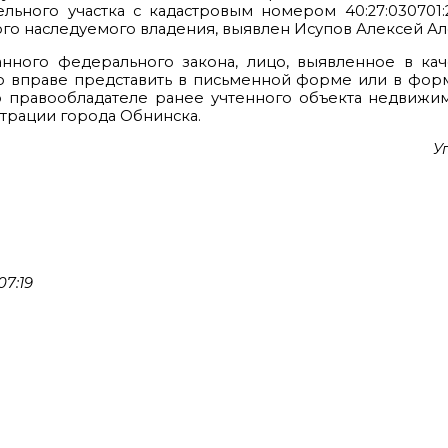
ьного участка с кадастровым номером 40:27:030701:
го наследуемого владения, выявлен Исупов Алексей Ал
азанного федерального закона, лицо, выявленное в ка
о вправе представить в письменной форме или в форм
о правообладателе ранее учтенного объекта недвижим
трации города Обнинска.
У
7:19