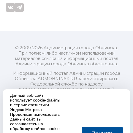
© 2009-2026 Администрация города Обнинска.
При полном, либо частичном использовании
материалов ссылка на информационный портал
Администрации города Обнинска обязательна.
Информационный портал Администрации города
Обнинска ADMOBNINSK.RU зарегистрирован в
Федеральной службе по надзору
в сфере связи, информационных технологий
и массовых коммуникаций (Роскомнадзор) 24 июля
Данный веб-сайт
2018 года.
использует cookie-файлы
и сервис статистики
Свидетельство о регистрации Эл № ФС77-73321
Яндекс.Метрика.
Продолжая использовать
Учредитель: Администрация (исполнительно-
данный сайт, вы
распорядительный орган) городского округа "Город
соглашаетесь на
Обнинск". Главный редактор: Байкова Е.А.
обработку файлов cookie
Адрес электронной почты Редакции: