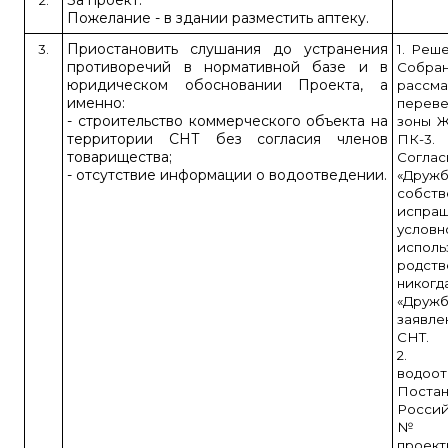
За проект.
2.
Пожелание - в здании разместить аптеку.
Приостановить слушания до устранения
3.
1. Реш
противоречий в нормативной базе и в
Собра
юридическом обосновании Проекта, а
рассм
именно:
перев
- строительство коммерческого объекта на
зоны Ж
территории СНТ без согласия членов
ПК-3.
товарищества;
Соглас
- отсутствие информации о водоотведении.
«Дружб
собст
испра
услов
испо
родст
никог
«Друж
заявл
СНТ.
2. П
водоо
Поста
Россий
№ 87
прое