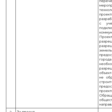
переч
меро
техн
прое
разраб
с уче
подклю
коммун
Проек
разр
разре
зем
предо
города
необ
разре
объект
не об
стро
предос
проект
Обращ
общес
направ