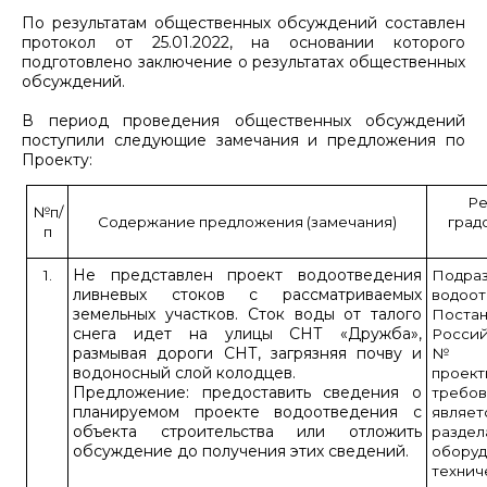
По результатам общественных обсуждений составлен
протокол от 25.01.2022, на основании которого
подготовлено заключение о результатах общественных
обсуждений.
В период проведения общественных обсуждений
поступили следующие замечания и предложения по
Проекту:
Ре
№п/
Содержание предложения (замечания)
град
п
Не представлен проект водоотведения
1.
Под
ливневых стоков с рассматриваемых
водоо
земельных участков. Сток воды от талого
Поста
снега идет на улицы СНТ «Дружба»,
Россий
размывая дороги СНТ, загрязняя почву и
№ 87
водоносный слой колодцев.
прое
Предложение: предоставить сведения о
требо
планируемом проекте водоотведения с
являет
объекта строительства или отложить
раздел
обсуждение до получения этих сведений.
оборуд
техн