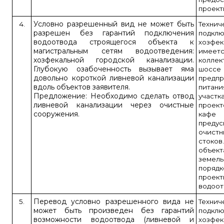
проект
Условно разрешенный вид не может быть
4.
Техн
разрешен без гарантий подключения
подк
водоотвода строящегося объекта к
хозфе
магистральным сетям водоотведения:
имеетс
хозфекальной городской канализации.
колле
Глубокую озабоченность вызывает яма
шоссе
довольно короткой ливневой канализации
пред
вдоль объектов заявителя.
питан
Предложение: Необходимо сделать отвод
участ
ливневой канализации через очистные
проект
сооружения.
кафе
пред
очист
стоко
объек
земель
порядк
проек
водоот
Перевод условно разрешенного вида не
5.
Техн
может быть произведен без гарантий
подк
возможности водоотвода (ливневой и
хозфе