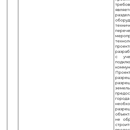
требо
являет
раздел
оборуд
техн
переч
меро
техн
прое
разраб
с уче
подклю
коммун
Проек
разр
разре
зем
предо
города
необ
разре
объект
не об
стро
предос