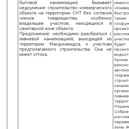
бытовой канализации). Вызывает
имеет
недоумение строительство коммерческого
«Унив
объекта на территории СНТ без согласия
быстр
членов товарищества, особенно
такж
владельцев участков, находящихся в
соору
санитарной зоне объекта.
прое
Предложение: необходимо разобраться с
расс
ливневой канализацией, выходящей из
участ
территории Макдональдса, к участкам
будет
предполагаемого строительства. Она не
проек
имеет оттока.
водоот
Кро
реко
авто
«Укр
строи
кана
органи
ливне
террит
Решен
Собра
рассм
перев
зоны Ж