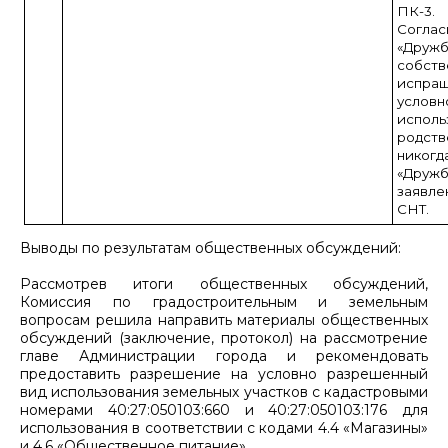
ПК-3.
Соглас
«Дружб
собст
испра
услов
испо
родст
никог
«Друж
заявл
СНТ.
Выводы по результатам общественных обсуждений:
Рассмотрев итоги общественных обсуждений,
Комиссия по градостроительным и земельным
вопросам решила направить материалы общественных
обсуждений (заключение, протокол) на рассмотрение
главе Администрации города и рекомендовать
предоставить разрешение на условно разрешенный
вид использования земельных участков с кадастровыми
номерами 40:27:050103:660 и 40:27:050103:176 для
использования в соответствии с кодами 4.4 «Магазины»
и 4.6 «Общественное питание».