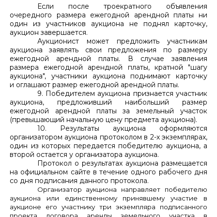
Если после троекратного объявления
очередного размера ежегодной арендной платы ни
один из участников аукциона не поднял карточку,
аукцион завершается.
Аукционист может предложить участникам
аукциона заявлять свои предложения по размеру
ежегодной арендной платы. В случае заявления
размера ежегодной арендной платы, кратной "шагу
аукциона", участники аукциона поднимают карточку
и оглашают размер ежегодной арендной платы.
9. Победителем аукциона признается участник
аукциона, предложивший наибольший размер
ежегодной арендной платы за земельный участок
(превышающий начальную цену предмета аукциона).
10. Результаты аукциона оформляются
организатором аукциона протоколом в 2-х экземплярах,
один из которых передается победителю аукциона, а
второй остается у организатора аукциона.
Протокол о результатах аукциона размещается
на официальном сайте в течение одного рабочего дня
со дня подписания данного протокола.
Организатор аукциона направляет победителю
аукциона или единственному принявшему участие в
аукционе его участнику три экземпляра подписанного
проекта договора аренды земельного участка в