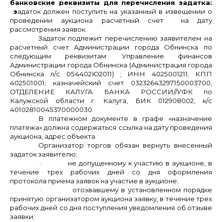
банковские реквизиты для перечисления задатка:
з
адаток должен поступить на указанный в извещении о
проведении аукциона расчетный счет на дату
рассмотрения заявок.
Задаток подлежит перечислению заявителем на
расчетный счет Администрации города Обнинска по
следующим реквизитам: Управление финансов
Администрации города Обнинска (Администрация города
Обнинска л/с 054402Ю2011) ; ИНН 4025001211; КПП
402501001; казначейский счет 03232643297150003700,
ОТДЕЛЕНИЕ КАЛУГА БАНКА РОССИИ//УФК по
Калужской области г. Калуга, БИК 012908002, к/с
40102810045370000030.
В платежном документе в графе «назначение
платежа» должна содержаться ссылка на дату проведения
аукциона, адрес объекта.
Организатор торгов обязан вернуть внесенный
задаток заявителю:
·
не допущенному к участию в аукционе, в
течение трех рабочих дней со дня оформления
протокола приема заявок на участие в аукционе;
·
отозвавшему в установленном порядке
принятую организатором аукциона заявку, в течение трех
рабочих дней со дня поступления уведомления об отзыве
заявки;