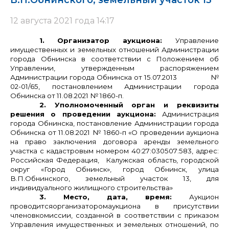
В.П.Обнинского, земельный участок 13
12 августа 2021 года 14:17
1. Организатор аукциона:
Управление
имущественных и земельных отношений Администрации
города Обнинска в соответствии с Положением об
Управлении, утвержденным распоряжением
Администрации города Обнинска от 15.07.2013 №
02-01/65, постановлением Администрации города
Обнинска от 11.08.2021 № 1860-п.
2. Уполномоченный орган и реквизиты
решения о проведении аукциона:
Администрация
города Обнинска, постановление Администрации города
Обнинска от 11.08.2021 № 1860-п «О проведении аукциона
на право заключения договора аренды земельного
участка с кадастровым номером 40:27:030507:583, адрес:
Российская Федерация, Калужская область, городской
округ «Город Обнинск», город Обнинск, улица
В.П.Обнинского, земельный участок 13, для
индивидуального жилищного строительства»
3. Место, дата, время:
Аукцион
проводитсяорганизаторомаукциона в присутствии
членовкомиссии, созданной в соответствии с приказом
Управления имущественных и земельных отношений, по