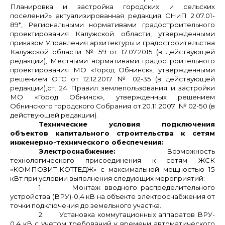
Планировка и застройка городских и сельских
поселений» актуализированная редакция СНиП 2.07.01-
89*, Региональными нормативами градостроительного
проектирования Калужской области, утвержденными
приказом Управления архитектуры и градостроительства
Калужской области № 59 от 17.07.2015 (в действующей
редакции), Местными нормативами градостроительного
проектирования МО «Город Обнинск», утвержденными
решением ОГС от 12.12.2017 № 02-35 (в действующей
редакции),ст. 24 Правил землепользования и застройки
МО «Город Обнинск», утвержденных решением
Обнинского городского Собрания от 20.11.2007 № 02-50 (в
действующей редакции).
Технические условия подключения
объектов капитального строительства к сетям
инженерно-технического обеспечения:
Электроснабжение:
Возможность
технологического присоединения к сетям ЖСК
«КОМПОЗИТ-КОТТЕДЖ» с максимальной мощностью 15
кВт при условии выполнения следующих мероприятий:
1.
Монтаж вводного распределительного
устройства (ВРУ)-0,4 кВ на объекте электроснабжения от
точки подключения до земельного участка.
2.
Установка коммутационных аппаратов ВРУ-
0,4 кВ с учетом требований к времени автоматического