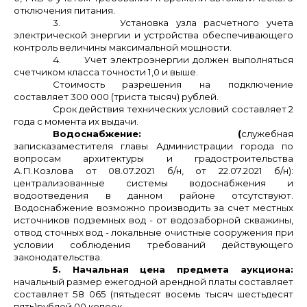
отключения питания.
3.
Установка узла расчетного учета
электрической энергии и устройства обеспечивающего
контроль величины максимальной мощности.
4.
Учет электроэнергии должен выполняться
счетчиком класса точности 1,0 и выше.
Стоимость разрешения на подключение
составляет 300 000 (триста тысяч) рублей.
Срок действия технических условий составляет 2
года с момента их выдачи.
Водоснабжение: (
служебная
записказаместителя главы Администрации города по
вопросам архитектуры и градостроительства
А.П.Козлова от 08.07.2021 б/н, от 22.07.2021 б/н):
централизованные системы водоснабжения и
водоотведения в данном районе отсутствуют.
Водоснабжение возможно производить за счет местных
источников подземных вод - от водозаборной скважины,
отвод сточных вод - локальные очистные сооружения при
условии соблюдения требований действующего
законодательства.
5. Начальная цена предмета аукциона:
начальный размер ежегодной арендной платы составляет
составляет 58 065 (пятьдесят восемь тысяч шестьдесят
пять)рублей 00 копеек.