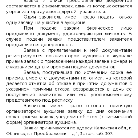
Заявка и опись представленных документов
составляются в 2 экземплярах, один из которых остается
у организатора аукциона, другой - у заявителя.
Один заявитель имеет право подать только
одну заявку на участие в аукционе.
При подаче заявки физическое лицо
предъявляет документ, удостоверяющий личность. В
случае подачи заявки представителем заявителя
предъявляется доверенность.
Заявка с прилагаемыми к ней документами
регистрируются организатором аукциона в журнале
приема заявок с присвоением каждой заявке номера и
с указанием даты и времени подачи документов.
Заявка, поступившая по истечении срока ее
приема, вместе с документами по описи, на которой
делается отметка об отказе в принятии документов с
указанием причины отказа, возвращается в день ее
поступления заявителю или его уполномоченному
представителю под расписку.
Заявитель имеет право отозвать принятую
организатором аукциона заявку до дня окончания
срока приема заявок, уведомив об этом (в письменной
форме) организатора аукциона.
Заявки принимаются по адресу: Калужская обл., г.
Обнинск, пл. Преображения, д. 1, 3 этаж, каб. 307.