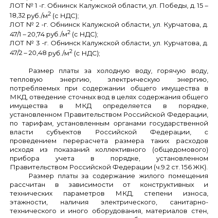
ЛОТ № 1
-г. Обнинск Калужской области,
ул. Победы, д. 15 –
2
18,32
руб./м
(с НДС);
ЛОТ № 2
-г. Обнинск Калужской области,
ул. Курчатова, д.
2
47/1 – 20,74 р
уб./м
(с НДС);
ЛОТ № 3
-г. Обнинск Калужской области,
ул. Курчатова, д.
2
47/2 – 20,48
руб./м
(с НДС);
Размер платы за холодную воду, горячую воду,
тепловую энергию, электрическую энергию,
потребляемых при содержании общего имущества в
МКД, отведение сточных вод в целях содержания общего
имущества в МКД
определяется в порядке,
установленном Правительством Российской Федерации,
по тарифам, установленным органами государственной
власти субъектов Российской Федерации, с
проведением перерасчета размера таких расходов
исходя из показаний коллективного (общедомового)
прибора учета в порядке, установленном
Правительством Российской Федерации (ч.9.2 ст. 156 ЖК).
Размер платы за содержание жилого помещения
рассчитан в зависимости от конструктивных и
технических параметров МКД, степени износа,
этажности, наличия электрического, санитарно-
технического и иного оборудования, материалов стен,