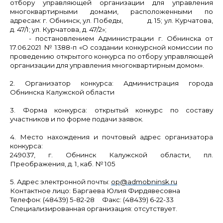
отбору управляющей организации для управления
многоквартирными домами, расположенными по
адресам: г. Обнинск,
ул. Победы, д. 15; ул. Курчатова,
д. 47/1; ул. Курчатова, д. 47/2
»;
- постановлением
Администрации г. Обнинска от
17.06.2021 № 1388-п «О создании конкурсной комиссии по
проведению открытого конкурса по отбору управляющей
организации для управления многоквартирным домом».
2. Организатор конкурса:
Администрация города
Обнинска Калужской области
3. Форма конкурса:
открытый конкурс по составу
участников и по форме подачи заявок.
4. Место нахождения и почтовый адрес организатора
конкурса:
249037, г. Обнинск Калужской области, пл.
Преображения, д. 1, каб. № 105
5. Адрес электронной почты:
ор@admobninsk.ru
Контактное лицо: Баргаева Юлия Фирдявесовна
Телефон: (48439) 5-82-28 Факс: (48439) 6-22-33
Специализированная организация:
отсутствует.