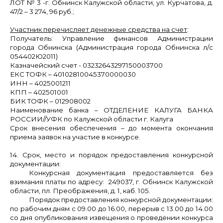
ЛОТ № 3
-г. Обнинск Калужской области,
ул. Курчатова, д.
47/2 – 3 274, 96
руб.;
Участник перечисляет денежные средства на счет
:
Получатель: Управление финансов Администрации
города Обнинска (Администрация города Обнинска л/с
054402Ю2011)
Казначейский счет - 03232643297150003700
ЕКС ТОФК – 40102810045370000030
ИНН – 4025001211
КПП – 402501001
БИК ТОФК – 012908002
Наименование банка – ОТДЕЛЕНИЕ КАЛУГА БАНКА
РОССИИ//УФК по Калужской области г. Калуга
Срок внесения обеспечения – до момента окончания
приема заявок на участие в конкурсе.
14. Срок, место и порядок предоставления конкурсной
документации:
Конкурсная документация предоставляется без
взимания платы по адресу: 249037, г. Обнинск Калужской
области, пл. Преображения, д. 1, каб. 105.
Порядок предоставления конкурсной документации:
по рабочим дням с 09.00 до 16.00, перерыв с 13.00 до 14.00
со дня опубликования извещения о проведении конкурса