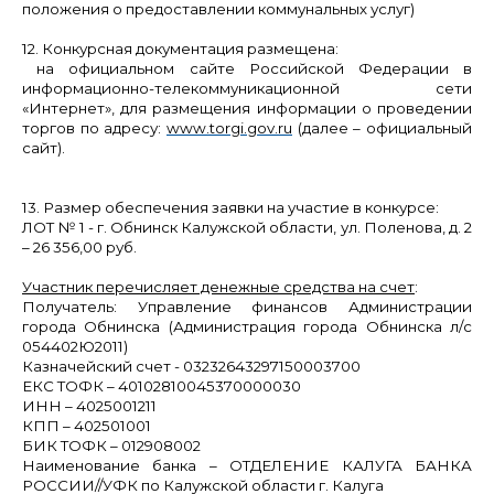
положения о предоставлении коммунальных услуг)
12. Конкурсная документация размещена:
на официальном сайте Российской Федерации в
информационно-телекоммуникационной сети
«Интернет», для размещения информации о проведении
торгов по адресу:
www.torgi.gov.ru
(далее – официальный
сайт).
13. Размер обеспечения заявки на участие в конкурсе:
ЛОТ № 1
- г. Обнинск Калужской области, ул.
Поленова, д. 2
– 26 356,00
руб.
Участник перечисляет денежные средства на счет
:
Получатель: Управление финансов Администрации
города Обнинска (Администрация города Обнинска л/с
054402Ю2011)
Казначейский счет - 03232643297150003700
ЕКС ТОФК – 40102810045370000030
ИНН – 4025001211
КПП – 402501001
БИК ТОФК – 012908002
Наименование банка – ОТДЕЛЕНИЕ КАЛУГА БАНКА
РОССИИ//УФК по Калужской области г. Калуга