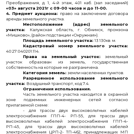
Преображения, д. 1, 4-й этаж, 401 каб. (зал заседаний)
«03» августа
2021г с 09-00 часов и до 11-00.
4. Предмет аукциона:
право на заключение договора
аренды земельного участка.
Местоположение (адрес) земельного
участка:
Калужская область, г. Обнинск, промзона
«Мишково», (район подстанции «Окружная»).
Площадь земельного участка:
13 130кв. м.
Кадастровый номер земельного участка:
40:27:040201:114.
Права на земельный участок:
земельный
участок образован из земель, государственная
собственность на которые не разграничена.
Категория земель:
земли населенных пунктов.
Разрешенное использование земельного
участка:
Воздушный транспорт, код 7.4.
Ограничения использования.
Часть земельного участка находится в охранной
зоне подземных инженерных сетей согласно
прилагаемой схеме:
- для трассы двух высоковольтных кабелей
электроснабжения ГПП-4- РП-55, для трассы двух
высоковольтных кабелей электроснабжения ГПП-4-
РП-45, для трассы двух высоковольтных кабелей
электроснабжения ЦРП-2- ТП-462, принадлежащих МП