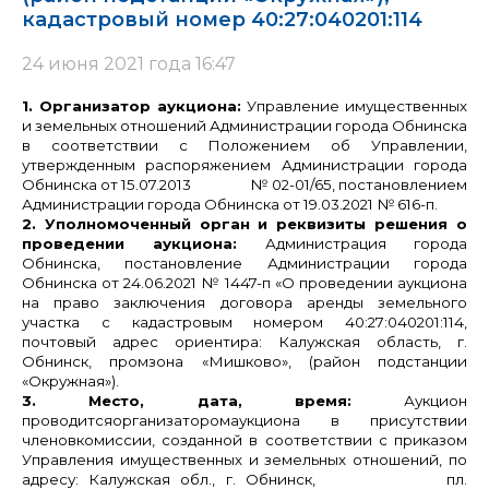
кадастровый номер 40:27:040201:114
24 июня 2021 года 16:47
1. Организатор аукциона:
Управление имущественных
и земельных отношений Администрации города Обнинска
в соответствии с Положением об Управлении,
утвержденным распоряжением Администрации города
Обнинска от 15.07.2013 № 02-01/65, постановлением
Администрации города Обнинска от 19.03.2021 № 616-п.
2. Уполномоченный орган и реквизиты решения о
проведении аукциона:
Администрация города
Обнинска, постановление Администрации города
Обнинска от 24.06.2021 № 1447-п «О проведении аукциона
на право заключения договора аренды земельного
участка с кадастровым номером 40:27:040201:114,
почтовый адрес ориентира: Калужская область, г.
Обнинск, промзона «Мишково», (район подстанции
«Окружная»).
3. Место, дата, время:
Аукцион
проводитсяорганизаторомаукциона в присутствии
членовкомиссии, созданной в соответствии с приказом
Управления имущественных и земельных отношений, по
адресу: Калужская обл., г. Обнинск, пл.