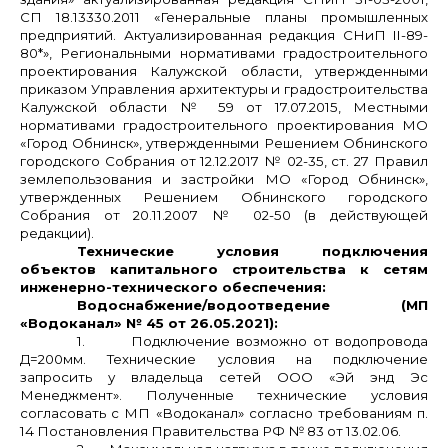
СП 18.13330.2011 «Генеральные планы промышленных
предприятий. Актуализированная редакция СНиП
II
-89-
80*», Региональными нормативами градостроительного
проектирования Калужской области, утвержденными
приказом Управления архитектуры и градостроительства
Калужской области № 59 от 17.07.2015, Местными
нормативами градостроительного проектирования МО
«Город Обнинск», утвержденными Решением Обнинского
городского Собрания от 12.12.2017 № 02-35, ст. 27 Правил
землепользования и застройки МО «Город Обнинск»,
утвержденных Решением Обнинского городского
Собрания от 20.11.2007 № 02-50 (в действующей
редакции).
Технические условия подключения
объектов капитального строительства к сетям
инженерно-технического обеспечения:
Водоснабжение/водоотведение (МП
«Водоканал» № 45 от 26.05.2021):
1.
Подключение возможно от водопровода
Д=200мм. Технические условия на подключение
запросить у владельца сетей ООО «Эй энд Эс
Менеджмент». Полученные технические условия
согласовать с МП «Водоканал» согласно требованиям п.
14 Постановления Правительства РФ № 83 от 13.02.06.