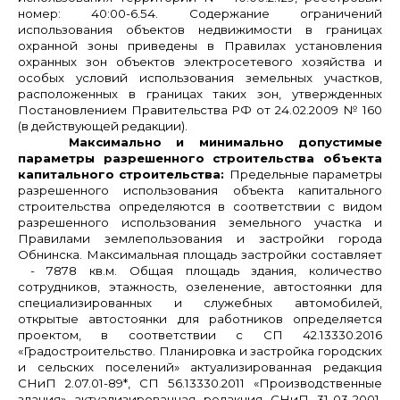
номер: 40:00-6.54. Содержание ограничений
использования объектов недвижимости в границах
охранной зоны приведены в Правилах установления
охранных зон объектов электросетевого хозяйства и
особых условий использования земельных участков,
расположенных в границах таких зон, утвержденных
Постановлением Правительства РФ от 24.02.2009 № 160
(в действующей редакции).
Максимально и минимально допустимые
параметры разрешенного строительства объекта
капитального строительства:
Предельные параметры
разрешенного использования объекта капитального
строительства определяются в соответствии с видом
разрешенного использования земельного участка и
Правилами землепользования и застройки города
Обнинска. Максимальная площадь застройки составляет
- 7878 кв.м. Общая площадь здания, количество
сотрудников, этажность, озеленение, автостоянки для
специализированных и служебных автомобилей,
открытые автостоянки для работников определяется
проектом, в соответствии с СП 42.13330.2016
«Градостроительство. Планировка и застройка городских
и сельских поселений» актуализированная редакция
СНиП 2.07.01-89*, СП 56.13330.2011 «Производственные
здания» актуализированная редакция СНиП 31-03-2001,