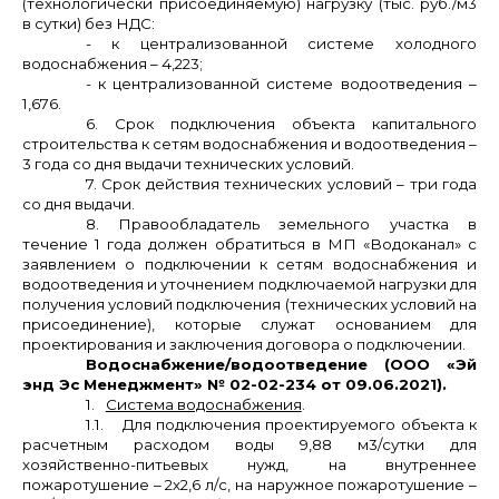
(технологически присоединяемую) нагрузку (тыс. руб./м3
в сутки) без НДС:
- к централизованной системе холодного
водоснабжения – 4,223;
- к централизованной системе водоотведения –
1,676.
6. Срок подключения объекта капитального
строительства к сетям водоснабжения и водоотведения –
3 года со дня выдачи технических условий.
7. Срок действия технических условий – три года
со дня выдачи.
8. Правообладатель земельного участка в
течение 1 года должен обратиться в МП «Водоканал» с
заявлением о подключении к сетям водоснабжения и
водоотведения и уточнением подключаемой нагрузки для
получения условий подключения (технических условий на
присоединение), которые служат основанием для
проектирования и заключения договора о подключении.
Водоснабжение/водоотведение (ООО «Эй
энд Эс Менеджмент» № 02-02-234 от 09.06.2021).
1.
Система водоснабжения
.
1.1.
Для подключения проектируемого объекта к
расчетным расходом воды 9,88 м3/сутки для
хозяйственно-питьевых нужд, на внутреннее
пожаротушение – 2х2,6 л/с, на наружное пожаротушение –