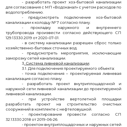
- разработать проект хоз-бытовой канализации
для согласования с МП «Водоканал» с учетом расходов по
водопотреблению.
- предусмотреть подключение хоз-бытовой
канализации к колодцу № 7 согласно плану.
- прокладку наружного и внутреннего
трубопровода произвести согласно действующего СП
129.13330.2019 от 2020-07-01.
- в систему канализации разрешен сброс только
хозяйственно-бытовых сточных вод.
- предусмотреть мероприятия, исключающие
заморозку сетей канализации.
3
. Система ливневой канализации
.
3.1. Для подключения проектируемого объекта:
- точка подключения – проектируемая ливневая
канализация согласно плану.
- разработать проект внутриплощадочной и
наружной сети ливневой канализации до проектируемой
ливневой канализации.
- при устройстве вертолетной площадки
разработать проект на строительство очистных
сооружений в комплекте с нефтеловушкой.
- проектирование провести согласно СП
32.13330.2018 от 2019-06-26.
- проектом внутриплощадочных и наружных сетей