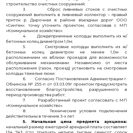
строительство очистных сооружений;
3.
Сброс ливневых стоков с очистных
сооружений выполнить в ливневый коллектор – правый
приток р. Дырочная в районе въездных дорог ООО
«Синтек»; точку уточнить проектом, согласовав с МП
«Коммунальное хозяйство».
4.
Дождеприемные колодцы выполнить из ж/
бетонных колец диаметром 1,0м;
5.
Смотровые колодцы выполнить из ж/
бетонных колец диаметром не менее 1,0м с
расположением их вблизи проездов для возможности
обслуживания механизмами. Независимо от места
расположения (газон, проезд) установить на смотровые
колодцы тяжелые люки;
6.
Согласно Постановления Администрации г.
Обнинска № 255-п от 03.03.09г проектом предусмотреть
восстановление благоустройства, разрушенного в
период производства работ;
7.
Разработанный проект согласовать с МП
«Коммунальное хозяйство».
8.
Технические условия подключения
действительны в течение 3-х лет.
5. Начальная цена предмета аукциона:
начальный размер ежегодной арендной платы составляет
134 743 (сто тридцать четыре тысячи семьсот сорок