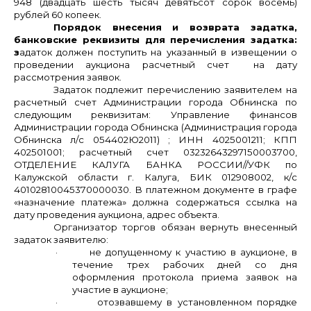
948 (двадцать шесть тысяч девятьсот сорок восемь)
рублей 60 копеек.
Порядок внесения и возврата задатка,
банковские реквизиты для перечисления задатка:
з
адаток должен поступить на указанный в извещении о
проведении аукциона расчетный счет на дату
рассмотрения заявок.
Задаток подлежит перечислению заявителем на
расчетный счет Администрации города Обнинска по
следующим реквизитам: Управление финансов
Администрации города Обнинска (Администрация города
Обнинска л/с 054402Ю2011) ; ИНН 4025001211; КПП
402501001; расчетный счет 03232643297150003700,
ОТДЕЛЕНИЕ КАЛУГА БАНКА РОССИИ//УФК по
Калужской области г. Калуга, БИК 012908002, к/с
40102810045370000030. В платежном документе в графе
«назначение платежа» должна содержаться ссылка на
дату проведения аукциона, адрес объекта.
Организатор торгов обязан вернуть внесенный
задаток заявителю:
·
не допущенному к участию в аукционе, в
течение трех рабочих дней со дня
оформления протокола приема заявок на
участие в аукционе;
·
отозвавшему в установленном порядке