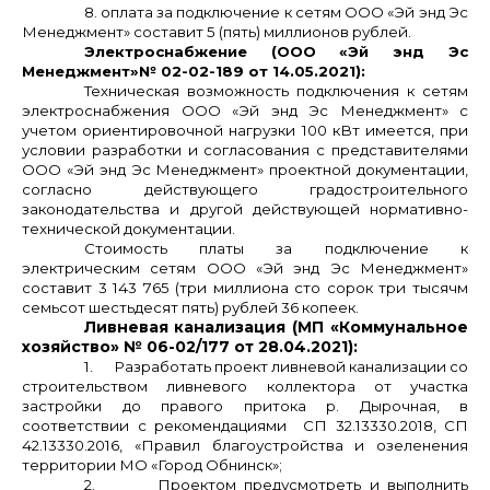
8. оплата за подключение к сетям ООО «Эй энд Эс
Менеджмент» составит 5 (пять) миллионов рублей.
Электроснабжение (ООО «Эй энд Эс
Менеджмент»
№ 02-02-189 от 14.05.2021):
Техническая возможность подключения к сетям
электроснабжения ООО «Эй энд Эс Менеджмент» с
учетом ориентировочной нагрузки 100 кВт имеется, при
условии разработки и согласования с представителями
ООО «Эй энд Эс Менеджмент» проектной документации,
согласно действующего градостроительного
законодательства и другой действующей нормативно-
технической документации.
Стоимость платы за подключение к
электрическим сетям
ООО «Эй энд Эс Менеджмент»
составит 3 143 765 (три миллиона сто сорок три тысячм
семьсот шестьдесят пять) рублей 36 копеек.
Ливневая канализация (МП «Коммунальное
хозяйство» № 06-02/177 от 28.04.2021):
1.
Разработать проект ливневой канализации со
строительством ливневого коллектора от участка
застройки до правого притока р. Дырочная, в
соответствии с рекомендациями СП 32.13330.2018, СП
42.13330.2016, «Правил благоустройства и озеленения
территории МО «Город Обнинск»;
2.
Проектом предусмотреть и выполнить