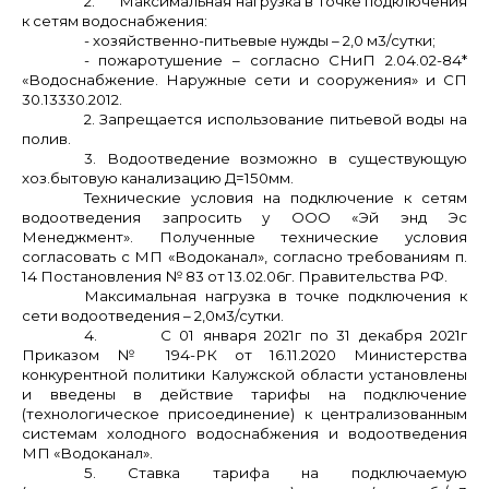
2.
Максимальная нагрузка в точке подключения
к сетям водоснабжения:
- хозяйственно-питьевые нужды – 2,0 м3/сутки;
- пожаротушение – согласно СНиП 2.04.02-84*
«Водоснабжение. Наружные сети и сооружения» и СП
30.13330.2012.
2. Запрещается использование питьевой воды на
полив.
3. Водоотведение возможно в существующую
хоз.бытовую канализацию Д=150мм.
Технические условия на подключение к сетям
водоотведения запросить у ООО «Эй энд Эс
Менеджмент». Полученные технические условия
согласовать с МП «Водоканал», согласно требованиям п.
14 Постановления № 83 от 13.02.06г. Правительства РФ.
Максимальная нагрузка в точке подключения к
сети
водоотведения – 2,0м3/сутки.
4.
С 01 января 2021г по 31 декабря 2021г
Приказом № 194-РК от 16.11.2020 Министерства
конкурентной политики Калужской области установлены
и введены в действие тарифы на подключение
(технологическое присоединение) к централизованным
системам холодного водоснабжения и водоотведения
МП «Водоканал».
5. Ставка тарифа на подключаемую