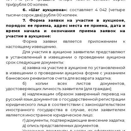
три)рубля 00 копеек.
6. «Шаг аукциона»:
составляет 4 042 (четыре
тысячи сорок два) рубля 00 копеек.
7. Форма заявки на участие в аукционе,
порядок ее приема, адрес места ее приема, дата и
время начала и окончания приема заявок на
участие в аукционе:
Форма заявки является приложением к
настоящему извещению.
Для участия в аукционе заявители представляют
в установленный в извещении о проведении аукциона
срок следующие документы:
а) заявка на участие в аукционе по установленной
в извещении о проведении аукциона форме с указанием
банковских реквизитов счета для возврата задатка;
б) копии всех листов документов,
удостоверяющих личность заявителя (для граждан);
в) надлежащим образом заверенный перевод на
русский язык документов о государственной регистрации
юридического лица в соответствии с законодательством
иностранного государства в случае, если заявителем
является иностранное юридическое лицо;
г) документы, подтверждающие внесение задатка;
д) опись представленных документов.
Указанные документы в части их оформления и