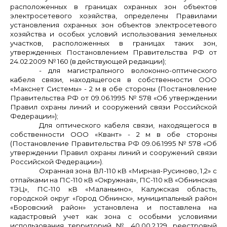
расположенных в границах охранных зон объектов
электросетевого хозяйства, определены Правилами
установления охранных зон объектов электросетевого
хозяйства и особых условий использования земельных
участков, расположенных в границах таких зон,
утвержденных Постановлением Правительства РФ от
24.02.2009 № 160 (в действующей редакции);
- для магистрального волоконно-оптического
кабеля связи, находящегося в собственности ООО
«Макснет Системы» - 2 м в обе стороны (Постановление
Правительства РФ от 09.06.1995 № 578 «Об утверждении
Правил охраны линий и сооружений связи Российской
Федерации»);
Для оптического кабеля связи, находящегося в
собственности ООО «Квант» - 2 м в обе стороны
(Постановление Правительства РФ 09.06.1995 № 578 «Об
утверждении Правил охраны линий и сооружений связи
Российской Федерации»).
Охранная зона ВЛ-110 кВ «Мирная-Русиново, 1,2» с
отпайками на ПС-110 кВ «Окружная», ПС-110 кВ «Обнинская
ТЭЦ», ПС-110 кВ «Маланьино», Калужская область,
городской округ «Город Обнинск», муниципальный район
«Боровский район» установлена и поставлена на
кадастровый учет как зона с особыми условиями
использования территорий № 40.00.2.129, реестровый