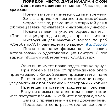
ПОРЯДОК, МЕСТО, ДАТЫ НАЧАЛА И ОКО
Срок приема заявок
не менее 25 календар
времени
.
Прием заявок начинается с даты и времен
Заявка с приложением электронных образо
Форма заявки, размещена в открытой для д
(образец заявки прилагается к настоящему инфо
Подача заявки на участие осуществляетс
«Приватизация, аренда и продажа прав» из личног
Инструкция для участника торгов по ра
«Сбербанк-АСТ» размещена по адресу:
http://utp.s
После заполнения формы подачи заявки 
Авторизованных удостоверяющих центрах. С по
адресу:
http://www.sberbank-ast.ru/CAList.aspx.
Одно лицо имеет право подать только одну з
При приеме заявок от претендентов опер
приема заявок. Каждой заявке присваивается номе
В течение одного часа со времени поступ
уведомления с приложением электронных копий з
Претендент вправе не позднее дня окончан
В случае отзыва претендентом заявки в пор
часа поступает в "личный кабинет" продавца, о ч
Заявка с прилагаемыми к ней документами,
Продавец в день рассмотрения заявок и