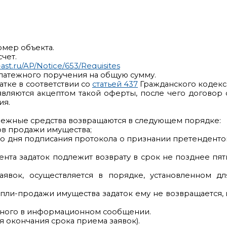
омер объекта.
чет.
-ast.ru/AP/Notice/653/Requisites
латежного поручения на общую сумму.
тке в соответствии со
статьей 437
Гражданского кодекс
являются акцептом такой оферты, после чего договор 
ия.
енежные средства возвращаются в следующем порядке:
гов продажи имущества;
 со дня подписания протокола о признании претенденто
нта задаток подлежит возврату в срок не позднее пят
явок, осуществляется в порядке, установленном дл
пли-продажи имущества задаток ему не возвращается, 
анного в информационном сообщении.
ня окончания срока приема заявок).