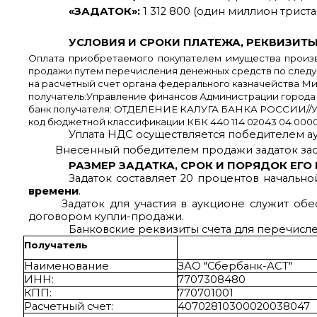
«ЗАДАТОК»:
1 312 800 (один миллион трист
УСЛОВИЯ И СРОКИ ПЛАТЕЖА, РЕКВИЗИТЫ
Оплата приобретаемого покупателем имущества произв
продажи путем перечисления денежных средств по след
на расчетный счет органа федерального казначейства
получатель:Управление финансов Администрации города 
банк получателя: ОТДЕЛЕНИЕ КАЛУГА БАНКА РОССИИ//УФК 
код бюджетной классификации КБК 440 114 02043 04 0000
Уплата НДС осуществляется победителем а
Внесенный победителем продажи задаток зас
РАЗМЕР ЗАДАТКА, СРОК И ПОРЯДОК ЕГО 
Задаток составляет 20 процентов начальн
времени
.
Задаток для участия в аукционе служит об
договором купли-продажи.
Банковские реквизиты счета для перечисле
Получатель
Наименование
ЗАО "Сбербанк-АСТ"
ИНН:
7707308480
КПП:
770701001
Расчетный счет:
40702810300020038047