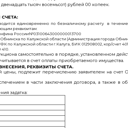
а двенадцать тысяч восемьсот) рублей 00 копеек.
 СЧЕТА:
одится единовременно по безналичному расчету в течение 
ующим реквизитам:
 Минфина России№03100643000000013700
Обнинска по Калужской области (Администрация города Обнинс
по Калужской области г.Калуга, БИК 012908002, кор/счет 40
 410.
укциона самостоятельно в порядке, установленном дей
читывается в счет оплаты приобретаемого имущества.
ВНЕСЕНИЯ, РЕКВИЗИТЫ СЧЕТА.
ой цены, подлежит перечислению заявителем на счет 
еспечением в части заключения договора, а также в 
ния задатка: