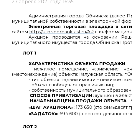
27 апреля 2021 года 16:35
Администрация города Обнинска (далее 
муниципальной собственности в электронной форм
Электронная торговая площадка в сети
сайтом
http://utp.sberbank-ast.ru/AP
в информационн
Аукцион проводится на основании Реше
муниципального имущества города Обнинска Проток
ЛОТ 1
ХАРАКТЕРИСТИКА ОБЪЕКТА ПРОДАЖИ
:
- нежилое помещение, назначение: неж
(местонахождение) объекта: Калужская область, г.Обни
- тип объекта недвижимости – нежилое пом
- объект свободен от прав иных лиц;
- собственность муниципального образован
СПОСОБ ПРИВАТИЗАЦИИ:
аукцион в элек
НАЧАЛЬНАЯ ЦЕНА ПРОДАЖИ ОБЪЕКТА
: 
«ШАГ АУКЦИОНА»:
173 650 (сто семьдесят 
«ЗАДАТОК»:
694 600 (шестьсот девяносто ч
ЛОТ 2