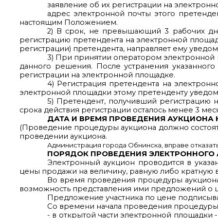
заявление об их регистрации на электронн
адрес электронной почты этого претенде
настоящим Положением.
2) В срок, не превышающий 3 рабочих д
регистрацию претендента на электронной площадк
регистрации) претендента, направляет ему уведо
3) При принятии оператором электронной
данного решения. После устранения указанного
регистрации на электронной площадке.
4) Регистрация претендента на электрон
электронной площадки этому претенденту уведом
5) Претендент, получивший регистрацию н
срока действия регистрации осталось менее 3 мес
ДАТА И ВРЕМЯ ПРОВЕДЕНИЯ АУКЦИОНА
(Проведение процедуры аукциона должно состоять
проведении аукциона.
Администрация города Обнинска, вправе отказатьс
ПОРЯДОК ПРОВЕДЕНИЯ ЭЛЕКТРОННОГО
Электронный аукцион проводится в указа
цены продажи на величину, равную либо кратную в
Во время проведения процедуры аукциона
возможность представления ими предложений о ц
Предложение участника по цене подписыва
Со времени начала проведения процедуры
- в открытой части электронной площадки