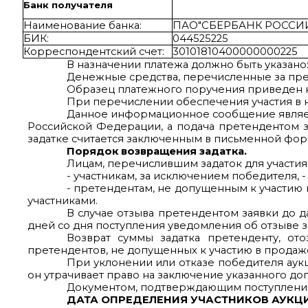
Банк получателя
Наименование банка:
ПАО"СБЕРБАНК РОССИИ
БИК:
044525225
Корреспондентский счет:
30101810400000000225
В назначении платежа должно быть указано: 
Денежные средства, перечисленные за прет
Образец платежного поручения приведен н
При перечислении обеспечения участия в 
Данное информационное сообщение являетс
Российской Федерации, а подача претендентом за
задатке считается заключенным в письменной фо
Порядок возвращения задатка.
Лицам, перечислившим задаток для участи
- участникам, за исключением победителя, 
- претендентам, не допущенным к участию 
участниками.
В случае отзыва претендентом заявки до д
дней со дня поступления уведомления об отзыве з
Возврат суммы задатка претенденту, от
претендентов, не допущенных к участию в продаж
При уклонении или отказе победителя аукц
он утрачивает право на заключение указанного дог
Документом, подтверждающим поступления 
ДАТА ОПРЕДЕЛЕНИЯ УЧАСТНИКОВ АУКЦИ