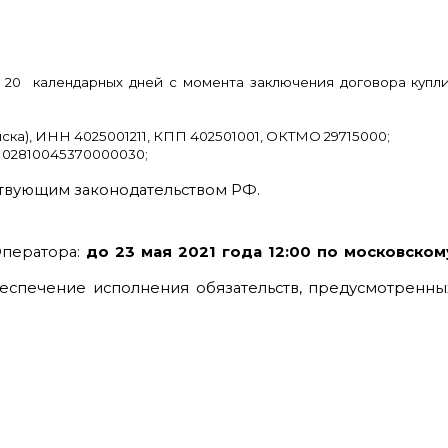
20 календарных дней с момента заключения договора купли
ка), ИНН 4025001211, КПП 402501001, ОКТМО 29715000;
102810045370000030;
ствующим законодательством РФ.
Оператора:
до 23 мая 2021 года
12:00 по московском
обеспечение исполнения обязательств, предусмотренны