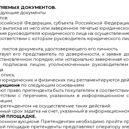
ЛЯЕМЫХ ДОКУМЕНТОВ.
едующие документы:
тов;
оссийской Федерации, субъекта Российской Федерации
о выписка из него или заверенное печатью юридическог
ия руководителя юридического лица на осуществление
в соответствии с которым руководитель юридического л
 листов документа, удостоверяющего его личность.
твует его представитель по доверенности, к заявке 
становленном порядке, или нотариально заверенная коп
а подписана лицом, уполномоченным руководителем 
а.
 опись.
й юридических и физических лиц регламентируются де
аукционе
по следующим основаниям:
т право претендента быть покупателем в соответствии
ветствии с перечнем, указанным в информационном 
рации;
ретендентом на осуществление таких действий;
ный срок задатка на счет, указанный в информационно
ОЙ ПЛОЩАДКЕ.
ктронном аукционе Претендентам необходимо пройти п
нной площадке претенденты представляют оператору эл