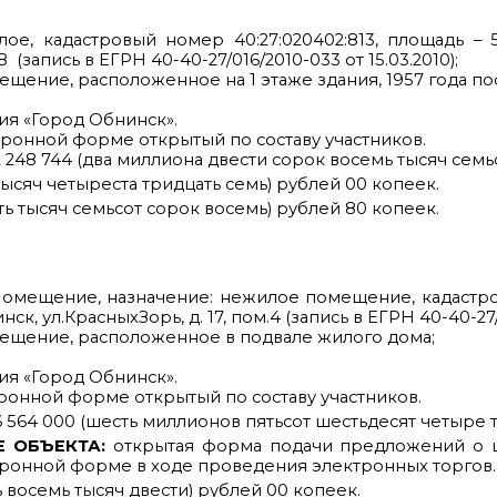
е, кадастровый номер 40:27:020402:813, площадь – 55
8 (запись в ЕГРН 40-40-27/016/2010-033 от 15.03.2010);
щение, расположенное на 1 этаже здания, 1957 года по
ия «Город Обнинск».
тронной форме открытый по составу участников.
2 248 744 (два миллиона двести сорок восемь тысяч семь
 тысяч четыреста тридцать семь) рублей 00 копеек.
ь тысяч семьсот сорок восемь) рублей 80 копеек.
Помещение, назначение: нежилое помещение, кадастровы
ск, ул.КрасныхЗорь, д. 17, пом.4 (запись в ЕГРН 40-40-27/0
мещение, расположенное в подвале жилого дома;
ия «Город Обнинск».
ронной форме открытый по составу участников.
6 564 000 (шесть миллионов пятьсот шестьдесят четыре т
 ОБЪЕКТА:
открытая форма подачи предложений о 
тронной форме в ходе проведения электронных торгов.
ь восемь тысяч двести) рублей 00 копеек.