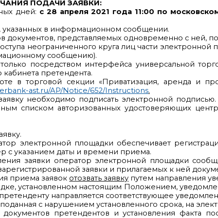
НЧАНИЯ ПОДАЧИ ЗАЯВКИ:
ных дней:
с
28 апреля
2021 года
11
:00 по московско
и, указанных в информационном сообщении.
в документов, представляемых одновременно с ней, п
оступа неограниченного круга лиц части электронной п
рмационному сообщению).
я только посредством интерфейса универсальной тор
о кабинета претендента.
боте в торговой секции «Приватизация, аренда и п
berbank-ast.ru/AP/Notice/652/Instructions
.
заявку необходимо подписать электронной подписью.
лным списком авторизованных удостоверяющих цент
аявку.
атор электронной площадки обеспечивает регистраци
р с указанием даты и времени приема.
ления заявки оператор электронной площадки сообщ
арегистрированной заявки и прилагаемых к ней докум
ия приема заявок
отозвать заявку
путем направления ув
ядке, установленном настоящим Положением, уведомлен
ем претенденту направляется соответствующее уведомлен
 поданная с нарушением установленного срока, на элек
 документов претендентов и установления факта пос