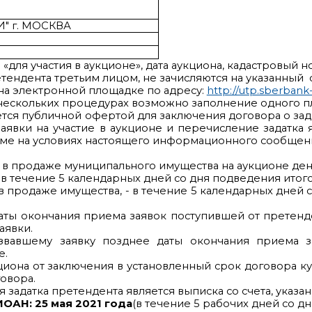
" г. МОСКВА
«для участия в аукционе», дата аукциона, кадастровый н
ендента третьим лицом, не зачисляются на указанный с
а электронной площадке по адресу:
http://utp.sberbank
нескольких процедурах возможно заполнение одного п
я публичной офертой для заключения договора о зада
явки на участие в аукционе и перечисление задатка 
рме на условиях настоящего информационного сообщен
я в продаже муниципального имущества на аукционе д
- в течение 5 календарных дней со дня подведения ито
в продаже имущества, - в течение 5 календарных дней
аты окончания приема заявок поступившей от претенде
аявки.
озвавшему заявку позднее даты окончания приема за
е.
иона от заключения в установленный срок договора ку
овора.
задатка претендента является выписка со счета, указ
ОАН: 25
мая 2021 года
(в течение 5 рабочих дней со д