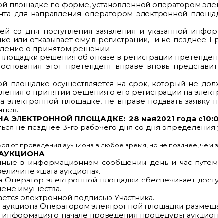
ой площадке по форме, установленной оператором элек
нта для направления оператором электронной площа
ней со дня поступления заявления и указанной инфо
е или отказывает ему в регистрации, и не позднее 1 р
мление о принятом решении.
 площадки решения об отказе в регистрации претенде
 основания этот претендент вправе вновь представ
ной площадке осуществляется на срок, который не до
ления о принятии решения о его регистрации на элек
а электронной площадке, не вправе подавать заявку н
яцев.
 НА ЭЛЕКТРОННОЙ ПЛОЩАДКЕ:
28 мая
2021 года с
10:
ся не позднее 3-го рабочего дня со дня определения
я от проведения аукциона в любое время, но не позднее, чем з
 АУКЦИОНА
нные в информационном сообщении день и час путем
еличине «шага аукциона».
 Оператор электронной площадки обеспечивает доступ
ене имущества.
ется электронной подписью Участника.
 аукциона Оператором электронной площадки размеща
 - информация о начале проведения процедуры аукцион