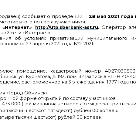
Продавец) сообщает о проведении
28 мая 2021 года 
е открытого по составу участников.
 «Интернет»
:
http://utp.sberbank-ast.ru
.
Оператор эле
ой сети «Интернет».
ния об условиях приватизации муниципального им
олом от 27 апреля 2021 года №2-2021.
илое помещение, кадастровый номер 40:27:030803:
нск, ул. Курчатова, д. 19а, пом. 32 (запись в ЕГРН 40-40-2
ещение, расположенное на 3 этаже здания, 1977 года по
ия «Город Обнинск».
тронной форме открытый по составу участников.
3 473 000 (три миллиона четыреста семьдесят три тысячи
три тысячи шестьсот пятьдесят) рублей 00 копеек.
етыре тысячи шестьсот) рублей 00 копеек.