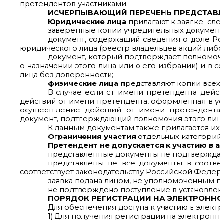
претендентов участниками.
ИСЧЕРПЫВАЮЩИЙ ПЕРЕЧЕНЬ ПРЕДСТАВ
Юридические лица
прилагают к заявке сл
заверенные копии учредительных докумен
документ, содержащий сведения о доле Р
юридического лица (реестр владельцев акций либ
документ, который подтверждает полномоч
о назначении этого лица или о его избрании) и 
лица без доверенности;
физические лица п
редставляют копии всех
В случае если от имени претендента дейс
действий от имени претендента, оформленная в у
осуществление действий от имени претендент
документ, подтверждающий полномочия этого лиц
К данным документам также прилагается их
Ограничения участия
отдельных категори
Претендент не допускается к участию в 
представленные документы не подтверждаю
представлены не все документы в соот
соответствует законодательству Российской Феде
заявка подана лицом, не уполномоченным п
не подтверждено поступление в установлен
ПОРЯДОК РЕГИСТРАЦИИ НА ЭЛЕКТРОНН
Для обеспечения доступа к участию в эле
1) Для получения регистрации на электро