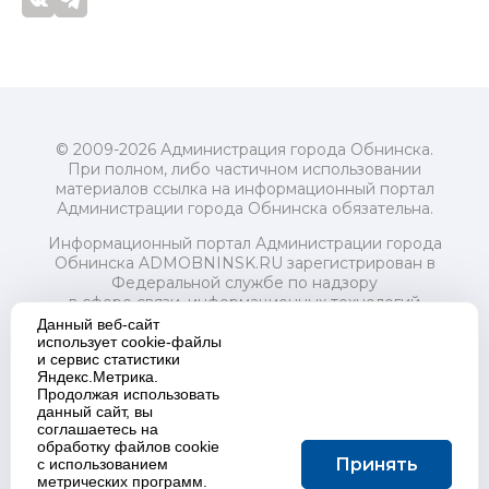
© 2009-2026 Администрация города Обнинска.
При полном, либо частичном использовании
материалов ссылка на информационный портал
Администрации города Обнинска обязательна.
Информационный портал Администрации города
Обнинска ADMOBNINSK.RU зарегистрирован в
Федеральной службе по надзору
в сфере связи, информационных технологий
и массовых коммуникаций (Роскомнадзор) 24 июля
Данный веб-сайт
2018 года.
использует cookie-файлы
и сервис статистики
Свидетельство о регистрации Эл № ФС77-73321
Яндекс.Метрика.
Продолжая использовать
Учредитель: Администрация (исполнительно-
данный сайт, вы
распорядительный орган) городского округа "Город
соглашаетесь на
Обнинск". Главный редактор: Байкова Е.А.
обработку файлов cookie
Адрес электронной почты Редакции:
Принять
с использованием
redactor@admobninsk.ru
метрических программ.