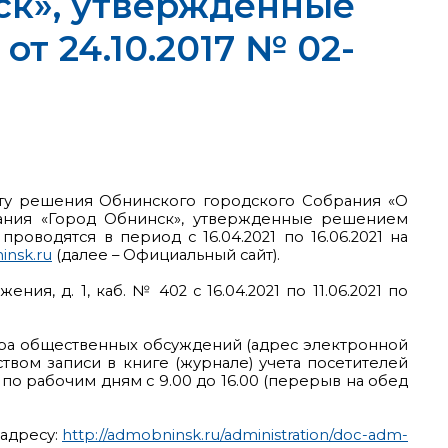
ск», утвержденные
т 24.10.2017 № 02-
екту решения Обнинского городского Собрания «О
вания «Город Обнинск», утвержденные решением
оводятся в период с 16.04.2021 по 16.06.2021 на
nsk.ru
(далее – Официальный сайт).
я, д. 1, каб. № 402 с 16.04.2021 по 11.06.2021 по
ора общественных обсуждений (адрес электронной
дством записи в книге (журнале) учета посетителей
 по рабочим дням с 9.00 до 16.00 (перерыв на обед
адресу:
http://admobninsk.ru/administration/doc-adm-