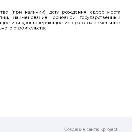
во (при наличии), дату рождения, адрес места
лиц, наименование, основной государственный
ющие или удостоверяющие их права на земельные
ного строительства.
Создание сайта:
K
project