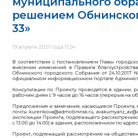
муниципального обр
решением Обнинского
33»
19 апреля 2021 года 11:24
В соответствии с постановлением Главы городск
внесении изменений в Правила благоустройств
Обнинского городского Собрания от 24.10.2017 №
официальном информационном портале Администр
Консультации по Проекту проводятся в здании, рас
рабочим дням с 9 часов до 16 часов (перерыв на обед
Предложения и замечания, касающиеся Проекта, 
почты kurenkova@admobninsk.ru, avakumyanz_av@adm
экспозиции Проекта, подлежащего рассмотрению на 
с 13.00 до 14.00) в здании, расположенном по адрес
Проект, подлежащий рассмотрению на обществен