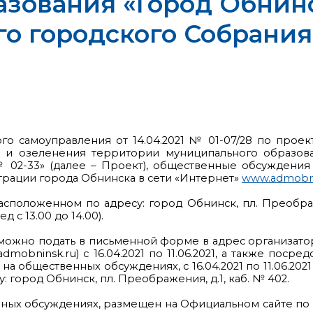
азования «Город Обнин
 городского Собрания о
ого самоуправления от 14.04.2021 № 01-07/28 по про
а и озеленения территории муниципального образо
 02-33» (далее – Проект), общественные обсуждения пр
ации города Обнинска в сети «Интернет»
www.admobni
положенном по адресу: город Обнинск, пл. Преображени
 с 13.00 до 14.00).
можно подать в письменной форме в адрес организат
obninsk.ru) с 16.04.2021 по 11.06.2021, а также посре
общественных обсуждениях, с 16.04.2021 по 11.06.2021
у: город Обнинск, пл. Преображения, д.1, каб. № 402.
ных обсуждениях, размещен на Официальном сайте по 