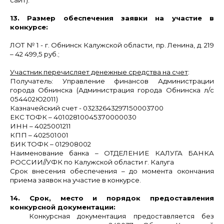
13. Размер обеспечения заявки на участие в
конкурсе:
ЛОТ № 1
- г. Обнинск Калужской области, пр.
Ленина, д. 219
– 42 499,5
руб.;
Участник перечисляет денежные средства на счет
:
Получатель: Управление финансов Администрации
города Обнинска (Администрация города Обнинска л/с
054402Ю2011)
Казначейский счет - 03232643297150003700
ЕКС ТОФК – 40102810045370000030
ИНН – 4025001211
КПП – 402501001
БИК ТОФК – 012908002
Наименование банка – ОТДЕЛЕНИЕ КАЛУГА БАНКА
РОССИИ//УФК по Калужской области г. Калуга
Срок внесения обеспечения – до момента окончания
приема заявок на участие в конкурсе.
14. Срок, место и порядок предоставления
конкурсной документации:
Конкурсная документация предоставляется без