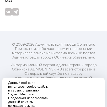
13:25
© 2009-2026 Администрация города Обнинска.
При полном, либо частичном использовании
материалов ссылка на информационный портал
Администрации города Обнинска обязательна.
Информационный портал Администрации города
Обнинска ADMOBNINSK.RU зарегистрирован в
Федеральной службе по надзору
в сфере связи, информационных технологий
и массовых коммуникаций (Роскомнадзор) 24 июля
Данный веб-сайт
2018 года.
использует cookie-файлы
и сервис статистики
Свидетельство о регистрации Эл № ФС77-73321
Яндекс.Метрика.
Продолжая использовать
Учредитель: Администрация (исполнительно-
данный сайт, вы
распорядительный орган) городского округа "Город
соглашаетесь на
Обнинск". Главный редактор: Байкова Е.А.