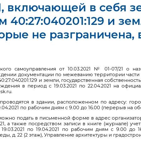
1, включающей в себя з
40:27:040201:129 и зем
торые не разграничена,
ского самоуправления от 10.03.2021 № 01-07/21 о н
дении документации по межеванию территории части ка
:27:040201:129 и земли, государственная собственност
уждения в период с 19.03.2021 по 22.04.2021 на офи
k.ru.
роводятся в здании, расположенном по адресу: город 
.04.2021 по рабочим дням с 9.00 до 16.00 (перерыв на обед
можно подать в письменной форме в адрес организато
.2021, а также посредством записи в книге (журнале) 
.03.2021 по 19.04.2021 по рабочим дням с 9.00 до 16
ы, д. 22 (2 этаж), Управление архитектуры и градострои