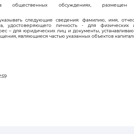
на общественных обсуждениях, размеще
казывать следующие сведения: фамилию, имя, отчест
нта, удостоверяющего личность - для физических 
рес – для юридических лиц и документы, устанавлива
ещения, являющиеся частью указанных объектов капиталь
:59