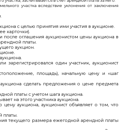
 участка, засчитывается в счет арендной платы за него.
мельного участка вследствие уклонения от заключения
.
кциона с целью принятия ими участия в аукционе.
е карточки).
и после оглашения аукционистом цены аукциона в
арендной платы.
ущего аукцион.
ционе.
 аукциона.
ли зарегистрировался один участник, аукционист
стоположение, площадь), начальную цену и «шаг
ы аукциона сделать предложения о цене предмета
дной платы с учетом шага аукциона.
вает на этого участника аукциона.
цену аукциона, аукционист объявляет о том, что
й платы.
ния текущего размера ежегодной арендной платы