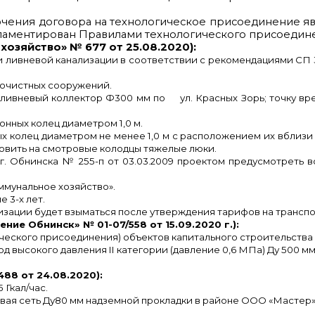
ючения договора на технологическое присоединение яв
ламентирован Правилами технологического присоедин
озяйство» № 677 от 25.08.2020):
ливневой канализации в соответствии с рекомендациями СП 32.
 очистных сооружений.
 ливневый коллектор Ф300 мм по ул. Красных Зорь; точку вр
нных колец диаметром 1,0 м.
х колец диаметром не менее 1,0 м с расположением их вблиз
новить на смотровые колодцы тяжелые люки.
. Обнинска № 255-п от 03.03.2009 проектом предусмотреть в
ммунальное хозяйство».
 3-х лет.
изации будет взыматься после утверждения тарифов на транспо
ие Обнинск» № 01-07/558 от 15.09.2020 г.):
еского присоединения) объектов капитального строительства 
вод высокого давления
II
категории (давление 0,6 МПа) Ду 500 мм
88 от 24.08.2020):
 Гкал/час.
ая сеть Ду80 мм надземной прокладки в районе ООО «Мастер» (