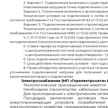
3. Вариант 1. Подключение возможно к существую
Максимальная нагрузка в точке подключения к сети
Вариант 2. Поключение возможно к проектируем
Технические условия на подключение к сетям 
согласно требованим п.14 Постановления № 83 от 13.02.2
Вариант 3. Подключение возможно к проектируе
Технические условия на подключентие к сетям 
требованиям п.14 Постановления №83 от 13.02.2006 Прав
4. С 01.01.2020 года по 31.12.2020 года приказо
на подключение (технологическое присоединение) к цен
5. Ставка тарифа за подключаемую (технологическ
- к централизованной системе холодного водоснаб
- к централизованной системе водоотведения – 1,
6. Срок подключения объекта капитального строит
7. Срок действия технических условий – три года 
8. Правообладатель земельного участка в течен
уточнением подключаемой нагрузки для получения ус
заключения договора о подключении.
Электроснабжение (МП «Горэлектросети» № 
Технологическое присоединение имеется.
Необходимо строительство кабельных линий
Для присоединения к электрическим сетям
Процедура заключения договора техн
энергопринимающих устройств потребителей 
электросетевого хозяйства, принадлежащих сетев