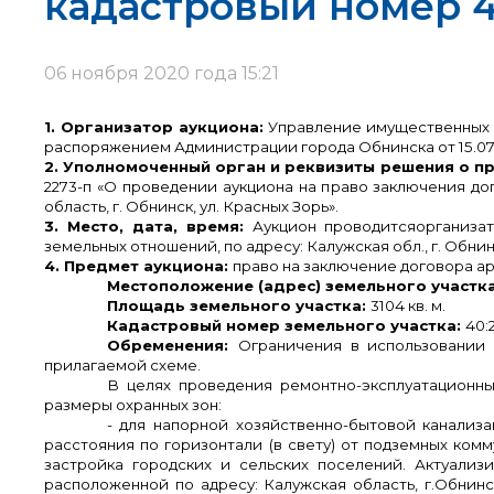
кадастровый номер 4
06 ноября 2020 года 15:21
1. Организатор аукциона:
Управление имущественных 
распоряжением Администрации города Обнинска от 15.0
2. Уполномоченный орган и реквизиты решения о п
2273-п «О проведении аукциона на право заключения д
область, г. Обнинск, ул. Красных Зорь».
3. Место, дата, время:
Аукцион проводитсяорганиза
земельных отношений, по адресу: Калужская обл., г. Обнинск
4. Предмет аукциона:
право на заключение договора ар
Местоположение (адрес) земельного участк
Площадь земельного участка:
3104 кв. м.
Кадастровый номер земельного участка:
40:
Обременения:
Ограничения в использовании 
прилагаемой схеме.
В целях проведения ремонтно-эксплуатационн
размеры охранных зон:
- для напорной хозяйственно-бытовой канализ
расстояния по горизонтали (в свету) от подземных ком
застройка городских и сельских поселений. Актуализи
расположенной по адресу: Калужская область, г.Обнин