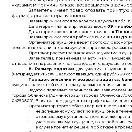
указанием причины отказа, возвращается в день е
Заявитель имеет право отозвать принятую 
форме) организатора аукциона.
Заявки принимаются по адресу: Калужская обл., г. 
Дата и время начала приема заявок:
« 09 » ноябр
Дата и время окончания приема заявок:
« 11 » де
Заявки принимаются в рабочие дни с
09-00 до 1
Организатор аукциона ведет протокол рассмотре
подписания организатором аукциона протокола рассмотр
Протокол рассмотрения заявок на участие в аук
Заявителям, признанным участниками аукциона
отношении них решениях не позднее дня, следующего пос
8. Размер задатка:
для участия в аукционе з
(четырнадцать тысяч шестьсот двадцать один) рубль 80 ко
Порядок внесения и возврата задатка, бан
аукциона расчетный счет на дату рассмотрения заявок.
Задаток подлежит перечислению заявителем н
города Обнинска (Администрация города Обнинска л/с 0
042908001. В платежном документе в графе «назначение п
Организатор торгов обязан вернуть внесенный за
·
не допущенному к участию в аукционе, в тече
·
отозвавшему в установленном порядке приняту
·
участвовавшему в аукционе, но не победившему
·
в случае принятия решения об отказе в прове