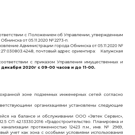
ответствии с Положением об Управлении, утвержденным
инска от 05.11.2020 № 2273-п.
овление Администрации города Обнинска от 05.11.2020 №
:27:030803:4248, почтовый адрес ориентира: Калужская
 соответствии с приказом Управления имущественных и
» декабря 2020г с 09-00 часов и до 11-00.
в охранной зоне подземных инженерных сетей согласно
ответствующими организациями установлены следующие
ящейся на балансе и обслуживании ООО «Эвтек Сервис»,
.5 СП 42.13330.2016 «Градостроительство. Планировка и
 канализации протяженностью 12423 п.м., инв. № 2969,
овый учет как зона с особыми условиями использования