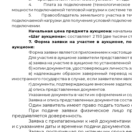
4.
Плата за подключение (технологическое
мощности подключаемой тепловой нагрузки к системе теплос
5.
Правообладатель земельного участка в те
подключаемой нагрузки для получения условий подключе
подключении.
Начальная цена предмета аукциона:
начальны
«Шаг аукциона»:
составляет 2 193 (две тысячи с
7. Форма заявки на участие в аукционе, п
аукционе:
Форма заявки является приложением к настоящ
Для участия в аукционе заявители представляют
а) заявка на участие в аукционе по установленно
б) копии документов, удостоверяющих личность за
в) надлежащим образом заверенный перевод на
иностранного государства в случае, если заявителем яв
г) документы, подтверждающие внесение задатка;
д) опись представленных документов.
Указанные документы в части их оформления и с
Заявка и опись представленных документов составл
Один заявитель имеет право подать только о
При подаче заявки физическое лицо пре
предъявляется доверенность.
Заявка с прилагаемыми к ней документами
и с указанием даты и времени подачи документов.
Заявка, поступившая по истечении срока ее