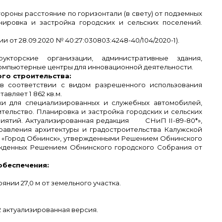
тороны расстояние по горизонтали (в свету) от подземных
нировка и застройка городских и сельских поселений.
от 28.09.2020 № 40:27:030803:4248-40/104/2020-1).
трукторские организации, административные здания,
компьютерные центры для инновационной деятельности.
го строительства:
 в соответствии с видом разрешенного использования
вляет 1 862 кв.м.
нки для специализированных и служебных автомобилей,
ельство. Планировка и застройка городских и сельских
редприятий. Актуализированная редакция СНиП
II
-89-80*»,
равления архитектуры и градостроительства Калужской
О «Город Обнинск», утвержденными Решением Обнинского
ержденных Решением Обнинского городского Собрания от
обеспечения:
нии 27,0 м от земельного участка.
2 актуализированная версия.