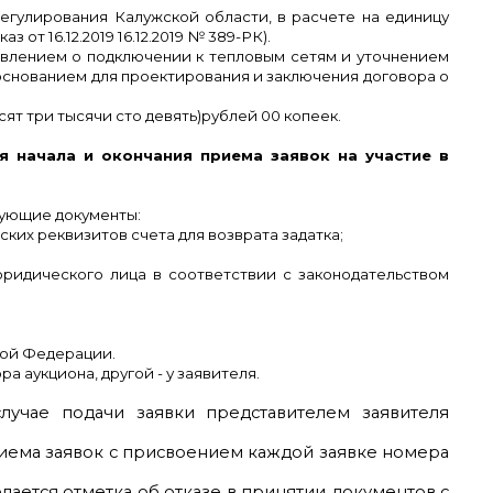
егулирования Калужской области, в расчете на единицу
т 16.12.2019 16.12.2019 № 389-РК).
явлением о подключении к тепловым сетям и уточнением
основанием для проектирования и заключения договора о
сят три тысячи сто девять)рублей 00 копеек.
я начала и окончания приема заявок на участие в
дующие документы:
ских реквизитов счета для возврата задатка;
ридического лица в соответствии с законодательством
кой Федерации.
а аукциона, другой - у заявителя.
лучае подачи заявки представителем заявителя
иема заявок с присвоением каждой заявке номера
лается отметка об отказе в принятии документов с