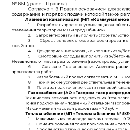
№ 861 (далее – Правила).
Согласно п. 8 Правил основанием для закл
содержание и порядок подачи которой также рег
Ливневая канализация (МП «Коммунальное х
1.
Разработать проект внутриплощадочной сети 
озеленения территории МО «Город Обнинск».
2.
Запроектировать и выполнить строительство
3.
Сброс ливневых стоков запроектировать в
хозяйство».
4.
Дождеприемные колодцы выполнить из ж/бето
5.
Смотровые колодцы выполнить из ж/бетонны
Независимо от места расположения (газон, проезд) уста
6.
Согласно Постановления Администрации г
производства работ.
7.
Разработанный проект согласовать с МП «Ко
8.
Технические условия действительны в течение
9.
Плата за подключение к сети ливневой канал
Газоснабжение (АО «Газпром газораспределен
Техническая возможность подключения (технологич
Точка подключения - подземный стальной газопро
Максимальный часовой расход газа – 70 куб.м.
Теплоснабжение (МП «Теплоснабжение» № 5/34
1.
Максимальная присоединяемая нагрузка – 0.35
2.
Ориентировочная точка подключения – теплов
3.
Срок действия технических условий – 3 года.