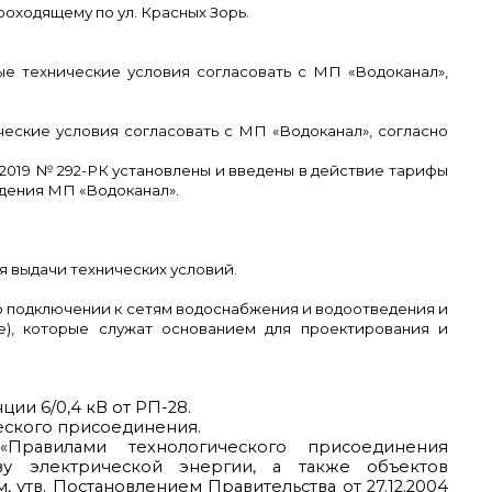
оходящему по ул. Красных Зорь.
е технические условия согласовать с МП «Водоканал»,
еские условия согласовать с МП «Водоканал», согласно
12.2019 № 292-РК установлены и введены в действие тарифы
дения МП «Водоканал».
я выдачи технических условий.
о подключении к сетям водоснабжения и водоотведения и
е), которые служат основанием для проектирования и
и 6/0,4 кВ от РП-28.
еского присоединения.
«Правилами технологического присоединения
ву электрической энергии, а также объектов
утв. Постановлением Правительства от 27.12.2004