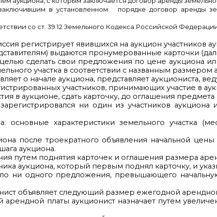
ем аукциона, с которым заключается договор аренды земельного
 заключившим в установленном порядке договор аренды зе
тствии со ст. 39.12 Земельного Кодекса Российской Федерации
ссия регистрирует явившихся на аукцион участников ау
дставителям) выдаются пронумерованные карточки (дале
 целью сделать свои предложения по цене аукциона ил
мельного участка в соответствии с названным размером 
ляет о начале аукциона, представляет аукциониста, вед
егистрированных участников, принимающих участие в аук
стия в аукционе, сдать карточку, до оглашения предмета
 зарегистрировался ни один из участников аукциона и
а: основные характеристики земельного участка (ме
кциона после троекратного объявления начальной цен
шага аукциона.
ия путем поднятия карточек и оглашения размера арен
ика аукциона, который первым поднял карточку, и указы
пило ни одного предложения, превышающего начальную 
нист объявляет следующий размер ежегодной арендно
 арендной платы аукционист назначает путем увеличе