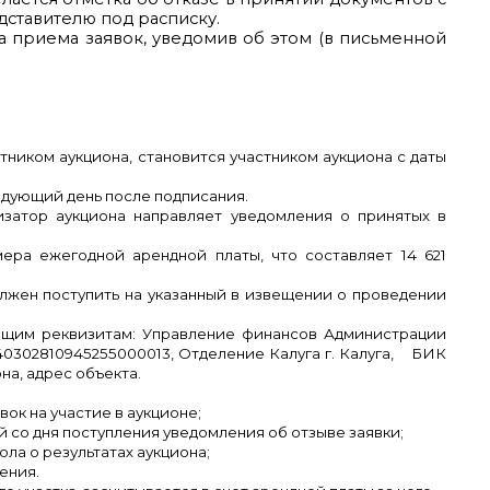
дставителю под расписку.
а приема заявок, уведомив об этом (в письменной
тником аукциона, становится участником аукциона с даты
едующий день после подписания.
низатор аукциона направляет уведомления о принятых в
мера ежегодной арендной платы, что составляет
14 621
олжен поступить на указанный в извещении о проведении
ющим реквизитам: Управление финансов Администрации
40302810945255000013, Отделение Калуга г. Калуга, БИК
на, адрес объекта.
ок на участие в аукционе;
й со дня поступления уведомления об отзыве заявки;
ола о результатах аукциона;
ения.