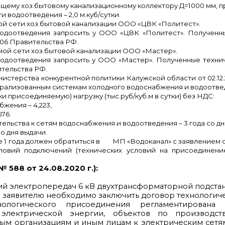
щему хоз.бытовому канализационному коллектору Д=1000 мм, пр
 водоотведения – 2,0 м.куб/сутки.
ой сети хоз.бытовой канализации ООО «ЦВК «Политест».
водоотведения запросить у ООО «ЦВК «Политест». Полученны
006 Правительства РФ.
мой сети хоз.бытовой канализации ООО «Мастер».
водоотведения запросить у ООО «Мастер». Полученные технич
ительства РФ.
м Министерства конкурентной политики Калужской области от 02.
трализованным системам холодного водоснабжения и водоотве
и присоединяемую) нагрузку (тыс.руб/куб.м в сутки) без НДС:
жения – 4,223,
676.
ельства к сетям водоснабжения и водоотведения – 3 года со дн
со дня выдачи.
ие 1 года должен обратиться в МП «Водоканал» с заявлением 
ловий подключений (технических условий на присоединени
588 от 24.08.2020 г.):
 электропередач 6 кВ двухтрансформаторной подстанци
 заявителю необходимо заключить договор технологич
ологического присоединения регламентирована 
электрической энергии, объектов по производст
ым организациям и иным лицам к электрическим сетям, 