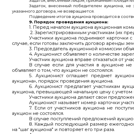
Задаток, внесенный лицом, признанным победител
Задаток, внесенный победителем аукциона, не
указанного договора, не возвращается.
Подведение итогов аукциона проводится в соотве
9.
Порядок проведения аукциона:
1. Перед началом аукциона аукционная коми
2. Зарегистрированным участникам (их пре
Участники аукциона поднимают карточки с
случае, если готовы заключить договор аренды зе
3. Председатель аукционной комиссии объяв
4. Аукционист объявляет о количестве зар
Участник аукциона вправе отказаться от уча
В случае если для участия в аукционе не
объявляет о том, что аукцион не состоялся.
5. Аукционист оглашает предмет аукцион
аукциона», порядок проведения аукциона.
6. Аукционист предлагает участникам ау
аукциона, превышающей начальную цену с учетом 
Участники аукциона делают свои предложен
Аукционист называет номер карточки участн
7. Если от участников аукциона не посту
аукцион не состоялся.
В случае поступлений предложений аукцио
8. Каждый последующий размер ежегодной
на "шаг аукциона" и повторяет его три раза.