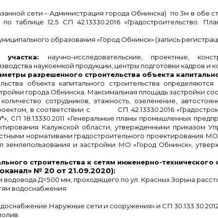
азанной сети – Администрация города Обнинска) по 3м в обе с
о таблице 12.5 СП 42.13330.2016 «Градостроительство. Пла
ниципального образования «Город Обнинск» (запись регистрации 
о участка:
научно-исследовательские, проектные, конс
зводства наукоемкой продукции, центры подготовки кадров и 
метры разрешенного строительства объекта капитально
ьства объекта капитального строительства определяются
ройки города Обнинска. Максимальная площадь застройки соста
количество сотрудников, этажность, озеленение, автостоя
роектом, в соответствии с СП 42.13330.2016 «Градостроит
89*», СП 18.13330.2011 «Генеральные планы промышленных п
тирования Калужской области, утвержденными приказом Уп
, Местными нормативами градостроительного проектирования М
равил землепользования и застройки МО «Город Обнинск», утв
льного строительства к сетям инженерно-технического 
анал» № 20 от 21.09.2020):
одовода Д=500 мм, проходящего по ул. Красных Зорьна расстоя
етям водоснабжения:
одоснабжение.Наружные сети и сооружения» и СП 30.133 30.201
полив.