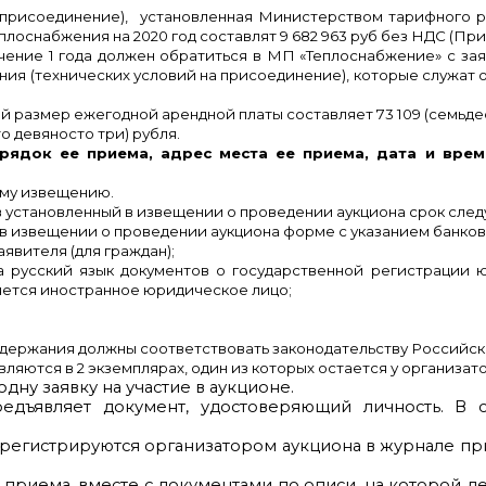
 присоединение), установленная Министерством тарифного р
набжения на 2020 год составлят 9 682 963 руб без НДС (Приказ о
чение 1 года должен обратиться в МП «Теплоснабжение» с за
ния (технических условий на присоединение), которые служат 
й размер ежегодной арендной платы составляет
73 109 (семьде
то девяносто три) рубля.
орядок ее приема, адрес места ее приема, дата и врем
ему извещению.
 в установленный в извещении о проведении аукциона срок сле
й в извещении о проведении аукциона форме с указанием банков
явителя (для граждан);
 русский язык документов о государственной регистрации ю
ляется иностранное юридическое лицо;
одержания должны соответствовать законодательству Российс
яются в 2 экземплярах, один из которых остается у организатор
дну заявку на участие в аукционе.
дъявляет документ, удостоверяющий личность. В с
 регистрируются организатором аукциона в журнале пр
 приема, вместе с документами по описи, на которой де