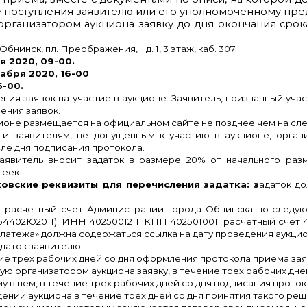
е поступления заявителю или его уполномоченному пре
организатором аукциона заявку до дня окончания срок
Обнинск, пл. Преображения, д. 1, 3 этаж, каб. 307.
я 2020, 09-00.
кабря 2020, 16-00
6-00.
ния заявок на участие в аукционе.
Заявитель, признанный учас
ения заявок.
ционе размещается на официальном сайте не позднее чем на сл
, и заявителям, не допущенным к участию в аукционе, орга
ле дня подписания протокола.
аявитель вносит задаток в размере 20% от начального раз
пеек.
ковские реквизиты для перечисления задатка: з
адаток д
а расчетный счет Администрации города Обнинска по следу
54402Ю2011); ИНН 4025001211; КПП 402501001; расчетный счет 
латежа» должна содержаться ссылка на дату проведения аукцио
даток заявителю:
ние трех рабочих дней со дня оформления протокола приема заяв
ю организатором аукциона заявку, в течение трех рабочих дне
 в нем, в течение трех рабочих дней со дня подписания проток
дении аукциона в течение трех дней со дня принятия такого реш