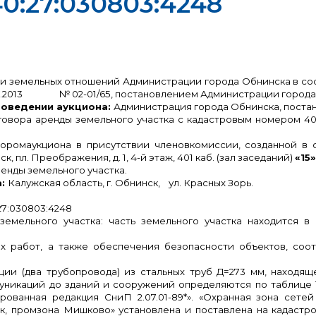
0:27:030803:4248
и земельных отношений Администрации города Обнинска в со
7.2013 № 02-01/65, постановлением Администрации города Обн
роведении аукциона:
Администрация города Обнинска, постан
оговора аренды земельного участка с кадастровым номером 40
торомаукциона в присутствии членовкомиссии, созданной в
, пл. Преображения, д. 1, 4-й этаж, 401 каб. (зал заседаний)
«15
енды земельного участка.
а:
Калужская область, г. Обнинск, ул. Красных Зорь.
27:030803:4248
земельного участка: часть земельного участка находится 
ых работ, а также обеспечения безопасности объектов, со
ации (два трубопровода) из стальных труб Д=273 мм, наход
муникаций до зданий и сооружений определяются по таблице 12
рованная редакция СниП 2.07.01-89*». «Охранная зона сетей
ск, промзона Мишково» установлена и поставлена на кадастр