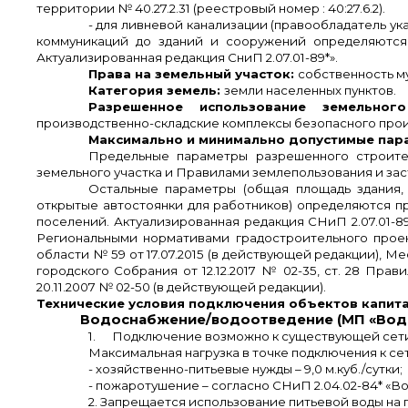
территории № 40.27.2.31 (реестровый номер : 40:27.6.2).
- для ливневой канализации (правообладатель ук
коммуникаций до зданий и сооружений определяются п
Актуализированная редакция СниП 2.07.01-89*».
Права на земельный участок:
собственность му
Категория земель:
земли населенных пунктов.
Разрешенное использование земельног
производственно-складские комплексы безопасного прои
Максимально и минимально допустимые пара
Предельные параметры разрешенного строител
земельного участка и Правилами землепользования и заст
Остальные параметры (общая площадь здания, 
открытые автостоянки для работников) определяются п
поселений. Актуализированная редакция СНиП 2.07.01-
Региональными нормативами градостроительного проек
области № 59 от 17.07.2015 (в действующей редакции)
городского Собрания от 12.12.2017 № 02-35, ст. 28 П
20.11.2007 № 02-50 (в действующей редакции).
Технические условия подключения объектов капита
Водоснабжение/водоотведение (МП «Водок
1.
Подключение возможно к существующей сети в
Максимальная нагрузка в точке подключения к с
- хозяйственно-питьевые нужды – 9,0 м.куб./сутки;
- пожаротушение – согласно СНиП 2.04.02-84* «В
2. Запрещается использование питьевой воды на 