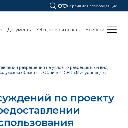
Версия для слабовидящих
и
Документы
Общество и власть
Новости
тавлении разрешения на условно разрешенный вид
алужская область, г. Обнинск, СНТ «Мичуринец-1»,
суждений по проекту
редоставлении
спользования