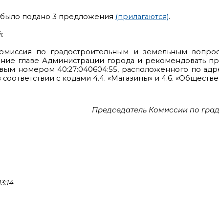
 было подано 3 предложения
(прилагаются)
.
:
Комиссия по градостроительным и земельным вопро
рение главе Администрации города и рекомендовать п
вым номером 40:27:040604:55, расположенного по адре
 соответствии с кодами 4.4. «Магазины» и 4.6. «Обществ
Председатель Комиссии по град
3:14