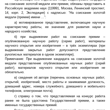
на соискание золотой медали или премии, обязаны представить в
Российскую академию наук (119991, Москва, Ленинский проспект,
14, корп. 2, Экспедиция) с надписью: “На соискание золотой
медали (премии) имени …”:
а) мотивированное представление, включающее научную
характеристику работы, ее значение для развития науки и
народного хозяйства;
б) при выдвижении работ на соискание премии –
опубликованную научную работу (серию работ), материалы
научного открытия или изобретения – в трёх экземплярах (при
выдвижении закрытых работ допускается представление
рукописных материалов в одном экземпляре);
Примечание: При выдвижении кандидата на соискание золотой
медали представление опубликованных научных работ (серий
работ), материалов научного открытия или изобретения не
обязательно.
в) сведения об авторе (перечень основных научных работ,
открытий, изобретений, место работы и занимаемая должность,
домашний адрес, номера служебного, домашнего и мобильного
телефонов, электронная почта);
г) справку о том, что представляемая на конкурс работа
ранее не была удостоена Государственной премии, а также
именных государственных премий.