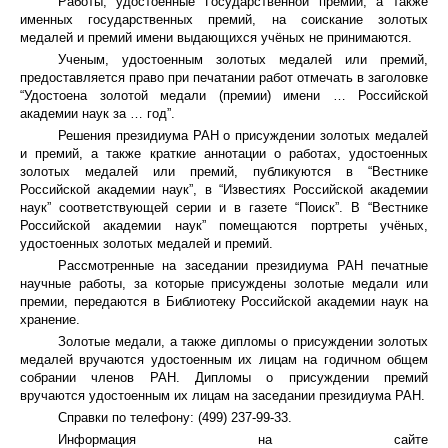
Работы, удостоенные Государственной премии, а также
именных государственных премий, на соискание золотых
медалей и премий имени выдающихся учёных не принимаются.
Ученым, удостоенным золотых медалей или премий,
предоставляется право при печатании работ отмечать в заголовке
“Удостоена золотой медали (премии) имени … Российской
академии наук за … год”.
Решения президиума РАН о присуждении золотых медалей
и премий, а также краткие аннотации о работах, удостоенных
золотых медалей или премий, публикуются в “Вестнике
Российской академии наук”, в “Известиях Российской академии
наук” соответствующей серии и в газете “Поиск”. В “Вестнике
Российской академии наук” помещаются портреты учёных,
удостоенных золотых медалей и премий.
Рассмотренные на заседании президиума РАН печатные
научные работы, за которые присуждены золотые медали или
премии, передаются в Библиотеку Российской академии наук на
хранение.
Золотые медали, а также дипломы о присуждении золотых
медалей вручаются удостоенным их лицам на годичном общем
собрании членов РАН. Дипломы о присуждении премий
вручаются удостоенным их лицам на заседании президиума РАН.
Справки по телефону: (499) 237-99-33.
Информация на сайте