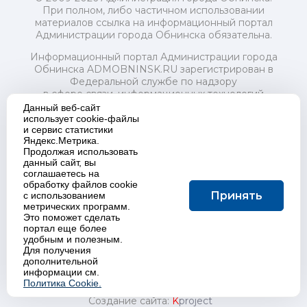
При полном, либо частичном использовании
материалов ссылка на информационный портал
Администрации города Обнинска обязательна.
Информационный портал Администрации города
Обнинска ADMOBNINSK.RU зарегистрирован в
Федеральной службе по надзору
в сфере связи, информационных технологий
и массовых коммуникаций (Роскомнадзор) 24 июля
Данный веб-сайт
2018 года.
использует cookie-файлы
и сервис статистики
Свидетельство о регистрации Эл № ФС77-73321
Яндекс.Метрика.
Продолжая использовать
Учредитель: Администрация (исполнительно-
данный сайт, вы
распорядительный орган) городского округа "Город
соглашаетесь на
Обнинск". Главный редактор: Байкова Е.А.
обработку файлов cookie
Адрес электронной почты Редакции:
Принять
с использованием
redactor@admobninsk.ru
метрических программ.
Телефон Редакции: +7 (484) 395-85-85
Это поможет сделать
Настоящий ресурс содержит материалы 18+
портал еще более
Политика в отношении обработки персональных
удобным и полезным.
Для получения
данных
дополнительной
информации см.
Политика Cookie.
Создание сайта:
K
project