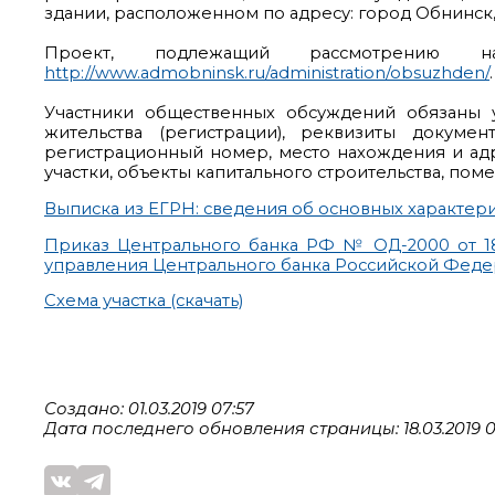
здании, расположенном по адресу: город Обнинск, у
Проект, подлежащий рассмотрению 
http://www.admobninsk.ru/administration/obsuzhden/
.
Участники общественных обсуждений обязаны у
жительства (регистрации), реквизиты докуме
регистрационный номер, место нахождения и ад
участки, объекты капитального строительства, по
Выписка из ЕГРН: сведения об основных характерист
Приказ Центрального банка РФ № ОД-2000 от 18.
управления Центрального банка Российской Федер
Схема участка (скачать)
Создано: 01.03.2019 07:57
Дата последнего обновления страницы: 18.03.2019 0