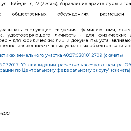
л. Победы, д. 22 (2 этаж), Управление архитектуры и гр
на общественных обсуждениях, размеще
казывать следующие сведения: фамилию, имя, отчест
нта, удостоверяющего личность - для физических 
рес – для юридических лиц и документы, устанавлива
мещения, являющиеся частью указанных объектов капитал
иках земельного участка 40:27:030101:2709 (скачать)
07.2017 "О ликвидации расчетно-кассового центра О
ации по Центральному федеральному округу" (скачать)
6:00