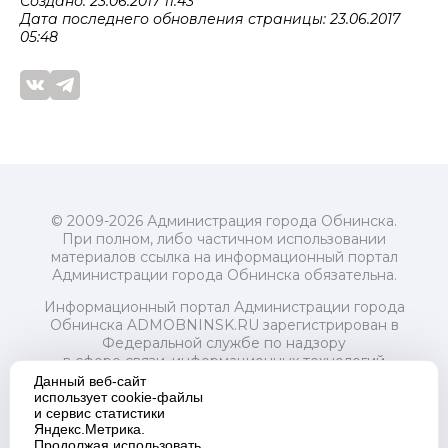
Создано: 23.06.2017 11:43
Дата последнего обновления страницы: 23.06.2017
05:48
© 2009-2026 Администрация города Обнинска.
При полном, либо частичном использовании
материалов ссылка на информационный портал
Администрации города Обнинска обязательна.
Информационный портал Администрации города
Обнинска ADMOBNINSK.RU зарегистрирован в
Федеральной службе по надзору
в сфере связи, информационных технологий
и массовых коммуникаций (Роскомнадзор) 24 июля
Данный веб-сайт
2018 года.
использует cookie-файлы
и сервис статистики
Свидетельство о регистрации Эл № ФС77-73321
Яндекс.Метрика.
Продолжая использовать
Учредитель: Администрация (исполнительно-