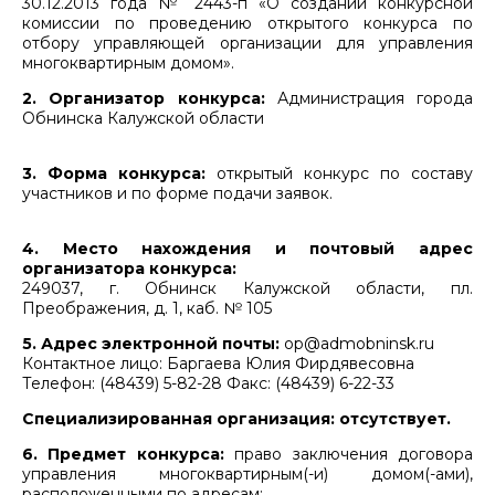
30.12.2013 года № 2443-п «О создании конкурсной
комиссии по проведению открытого конкурса по
отбору управляющей организации для управления
многоквартирным домом».
2. Организатор конкурса:
Администрация города
Обнинска Калужской области
3. Форма конкурса:
открытый конкурс по составу
участников и по форме подачи заявок.
4. Место нахождения и почтовый адрес
организатора конкурса:
249037, г. Обнинск Калужской области, пл.
Преображения, д. 1, каб. № 105
5. Адрес электронной почты:
ор@admobninsk.ru
Контактное лицо: Баргаева Юлия Фирдявесовна
Телефон: (48439) 5-82-28 Факс: (48439) 6-22-33
Специализированная организация: отсутствует.
6. Предмет конкурса:
право заключения договора
управления многоквартирным(-и) домом(-ами),
расположенными по адресам: