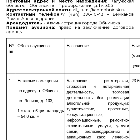
Почтовый адрес и место нахождения
: Калужская
область, г. Обнинск, пл. Преображения, д. 1 к. 305
Адрес электронной почты:
all_kumi@admobninsk.ru
Контактный телефон
:+7 (484) 396-10-43 – Вичканов
Роман Александрович
Арендодатель -
Администрация города Обнинска
Предмет аукциона:
право на заключение договора
аренды
№
Объект аукциона
Назначение
Нач
пп
(ми
цена
1
Нежилые помещения
Банковская, риэлтерская,
23 6
страховая и нотариальная
по адресу: г. Обнинск,
деятельность, торговая
деятельность без реализации
пр. Ленина, д. 103;
алкогольной продукции;
туристические, проектные,
1 этаж, общая площадь
консультационные,
– 54,0 кв. м
информационные, ремонтно-
строительные услуги; услуги
связи, железнодорожных и
авиационных касс; лечебно-