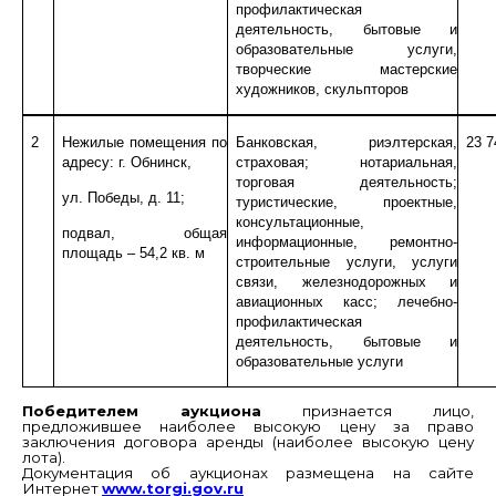
профилактическая
деятельность, бытовые и
образовательные услуги,
творческие мастерские
художников, скульпторов
2
Нежилые помещения по
Банковская, риэлтерская,
23 7
адресу: г. Обнинск,
страховая; нотариальная,
торговая деятельность;
ул. Победы, д. 11;
туристические, проектные,
консультационные,
подвал, общая
информационные, ремонтно-
площадь – 54,2 кв. м
строительные услуги, услуги
связи, железнодорожных и
авиационных касс; лечебно-
профилактическая
деятельность, бытовые и
образовательные услуги
Победителем аукциона
признается лицо,
предложившее наиболее высокую цену за право
заключения договора аренды (наиболее высокую цену
лота).
Документация об аукционах размещена на сайте
Интернет
www
.
torgi
.
gov
.
ru