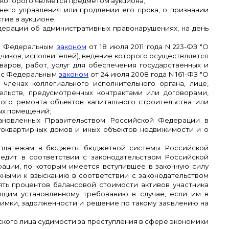
 которого является предметом аукциона;
него управления или продлении его срока, о признании
тие в аукционе;
ерации об административных правонарушениях, на день
 с Федеральным
законом
от 18 июля 2011 года N 223-ФЗ "О
дчиков, исполнителей), ведение которого осуществляется
варов, работ, услуг для обеспечения государственных и
и с Федеральным
законом
от 24 июля 2008 года N 161-ФЗ "О
членах коллегиального исполнительного органа, лице,
льств, предусмотренных контрактами или договорами,
ного ремонта объектов капитального строительства или
ых помещений;
тановленных Правительством Российской Федерации в
огоквартирных домов и иных объектов недвижимости и о
ым платежам в бюджеты бюджетной системы Российской
редит в соответствии с законодательством Российской
рации, по которым имеется вступившее в законную силу
жными к взысканию в соответствии с законодательством
ять процентов балансовой стоимости активов участника
ующим установленному требованию в случае, если им в
имки, задолженности и решение по такому заявлению на
еского лица судимости за преступления в сфере экономики