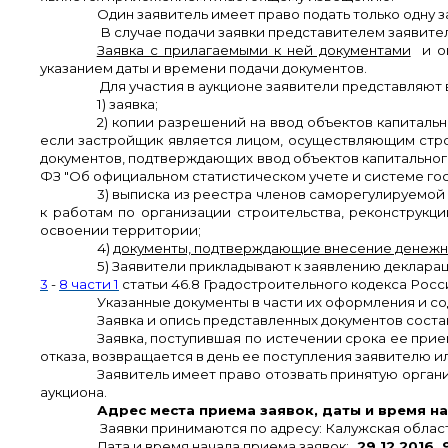
Один заявитель имеет право подать только одну за
В случае подачи заявки представителем заявите
Заявка с прилагаемыми к ней документами
и оп
указанием даты и времени подачи документов.
Для участия в аукционе заявители представляют
1) заявка;
2) копии разрешений на ввод объектов капитальн
если застройщик является лицом, осуществляющим строи
документов, подтверждающих ввод объектов капитальног
ФЗ "Об официальном статистическом учете и системе го
3) выписка из реестра членов саморегулируемой 
к работам по организации строительства, реконструкц
освоении территории;
4)
документы, подтверждающие внесение денежн
5) Заявители прикладывают к заявлению деклара
3
-
8 части 1
статьи 46.8 Градостроительного кодекса Рос
Указанные документы в части их оформления и 
Заявка и опись представленных документов составл
Заявка, поступившая по истечении срока ее прие
отказа, возвращается в день ее поступления заявителю 
Заявитель имеет право отозвать принятую орган
аукциона.
Адрес места приема заявок, даты и время на
Заявки принимаются по адресу: Калужская область, 
Дата и время начала приема заявок:
29.12.2016, 