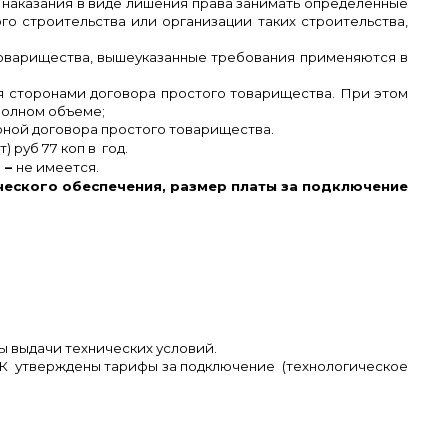
ц наказания в виде лишения права занимать определенные
о строительства или организации таких строительства,
товарищества, вышеуказанные требования применяются в
я сторонами договора простого товарищества. При этом
полном объеме;
ной договора простого товарищества.
 руб 77 коп в год.
 –
не имеется.
ческого обеспечения, размер платы за подключение
ты выдачи технических условий.
-РК утверждены тарифы за подключение (технологическое