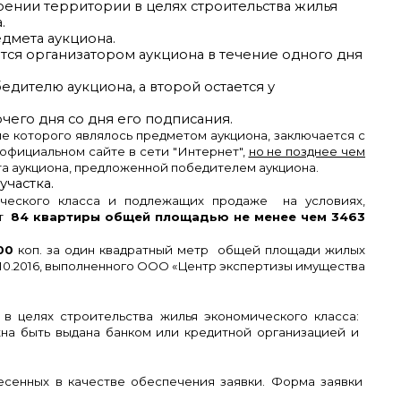
оении территории в целях строительства жилья
.
мета аукциона.
я организатором аукциона в течение одного дня
едителю аукциона, а второй остается у
чего дня со дня его подписания.
е которого являлось предметом аукциона, заключается с
 официальном сайте в сети "Интернет",
но не позднее чем
ета аукциона, предложенной победителем аукциона.
частка.
ического класса и подлежащих продаже на условиях,
ет
84 квартиры общей площадью не менее чем 3463
00
коп. за один квадратный метр общей площади жилых
.10.2016, выполненного ООО «Центр экспертизы имущества
в целях строительства жилья экономического класса:
на быть выдана банком или кредитной организацией и
есенных в качестве обеспечения заявки. Форма заявки