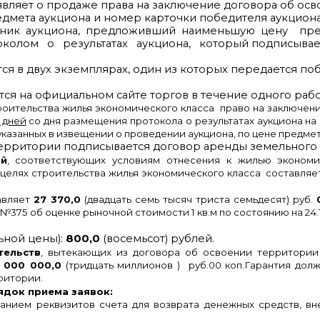
являет о продаже права на заключение договора об осв
едмета аукциона и номер карточки победителя аукциона
тник аукциона, предложивший наименьшую цену пред
олом о результатах аукциона, который подписываетс
тся в двух экземплярах, один из которых передается поб
ся на официальном сайте торгов в течение одного рабо
роительства жилья экономического класса право на заключени
 дней
со дня размещения протокола о результатах аукциона на
 указанных в извещении о проведении аукциона, по цене предм
рритории подписывается договор аренды земельного у
й
, соответствующих условиям отнесения к жилью эконом
целях строительства жилья экономического класса составля
тавляет
27 370,0
(двадцать семь тысяч триста семьдесят) руб.
375 об оценке рыночной стоимости 1 кв.м по состоянию на 24
ьной цены):
800,0
(восемьсот) рублей.
тельств
, вытекающих из договора об освоении территории 
 000 000,0
(тридцать миллионов ) руб.00 коп.
Гарантия долж
ритории.
ядок приема заявок:
анием реквизитов счета для возврата денежных средств, вн