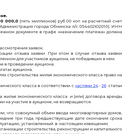
не.
00 000,0
(пять миллионов) руб.00 коп
на расчетный счет
Администрация города Обнинска л/с 054402Ю2010); ИНН
тежном документе в графе «назначение платежа» должна
рассмотрения заявок;
трации отзыва заявки. При этом в случае отзыва заявки
енном для участников аукциона, не победивших в нем;
зе в проведении аукциона;
татах аукциона;
лях строительства жилья экономического класса право на
мического класса в соответствии с
частями 24
-
26
статьи
а жилья экономического класса и (или) договора аренды
и на участие в аукционе, не возвращаются.
ии, что совокупный объем ввода многоквартирных домов,
ледние три года, предшествующие дате окончания срока
плуатацию, установленный в настоящем извещении;
рганизации строительства, реконструкции и капитального