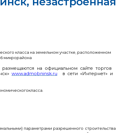
нинск, незастроенная
еского класса на земельном участке, расположенном
 46 микрорайона
а размещаются на официальном сайте торгов
инск»
www
.
admobninsk
.
ru
в сети «Интернет» и
ономическогокласса.
имальными) параметрами разрешенного строительства