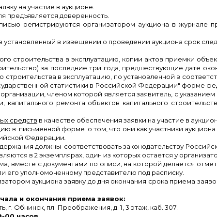
явку на участие в аукционе.
ля предъявляется доверенность.
исью регистрируются организатором аукциона в журнале пр
 в установленный в извещении о проведении аукциона срок сл
ого строительства в эксплуатацию, копии актов приемки объек
тельство) за последние три года, предшествующие дате оконч
о строительства в эксплуатацию, по установленной в соответ
сударственной статистики в Российской Федерации" форме фе
организации, членом которой является заявитель, с указанием
ии, капитального ремонта объектов капитального строительст
ых средств
в качестве обеспечения заявки на участие в аукцион
цию в письменной форме о том, что они как участники аукцио
сийской Федерации
.
содержания должны соответствовать законодательству Российс
яются в 2 экземплярах, один из которых остается у организатор
ма, вместе с документами по описи, на которой делается отме
или его уполномоченному представителю под расписку.
изатором аукциона заявку до дня окончания срока приема заяв
чала и окончания приема заявок:
г. Обнинск, пл. Преображения, д. 1, 3 этаж, каб. 307.
9-00 часов