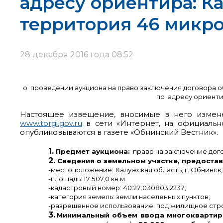
адресу ориентира: Ка
территория 46 микр
28 декабря 2016 года 08:52
о проведении аукциона на право заключения договора о
по адресу ориенти
Настоящее извещение, вносимые в него измен
www.torgi.gov.ru
в сети «Интернет, на официаль
опубликовываются в газете «Обнинский Вестник».
1.
Предмет аукциона:
право на заключение дого
2.
Сведения о земельном участке, предоста
-местоположение: Калужская область, г. Обнинск
-площадь: 17 507,0 кв.м
-кадастровый номер: 40:27:030803:2237;
-категория земель: земли населенных пунктов;
-разрешенное использование: под жилищное стр
3.
Минимальный объем ввода многокварти