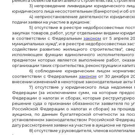
ремонта объектов капитального строительства, строител
3) непроведение ликвидации юридического лиц
юридического лица несостоятельным (банкротом) и об о
4) неприостановление деятельности юридическ
подачи заявки на участие в аукционе;
5) отсутствие в реестре недобросовестных пос
закупках товаров, работ, услуг отдельными видами юрид
в соответствии с Федеральным
законом
от 5 апреля 20
муниципальных нужд", и в реестре недобросовестных за
содействии развитию жилищного строительства", свед
исполняющем функции единоличного исполнительного 
предметом которых является выполнение работ, оказан
организации таких строительства, реконструкции и кап
6) соблюдение юридическим лицом нормативо
соответствии с Федеральным
законом
от 30 декабря 2
внесении изменений в некоторые законодательные акты
7) отсутствие у юридического лица недоимки
Федерации (за исключением сумм, на которые предост
Федерации о налогах и сборах, которые реструктуриро
решение суда о признании обязанности заявителя по у
Российской Федерации о налогах и сборах) за прошедш
аукциона, по данным бухгалтерской отчетности за по
установленном законодательством Российской Федераци
дату рассмотрения заявки на участие в аукционе не приня
8) отсутствие у руководителя, членов коллегиал