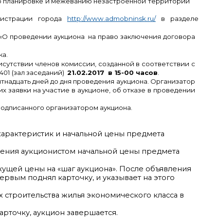
по планировке и межеванию незастроенной территории
нистрации города
http://www.admobninsk.ru/
в разделе
 «О проведении аукциона на право заключения договора
а.
исутствии членов комиссии, созданной в соответствии с
401 (зал заседаний)
21.02.2017 в 15-00 часов
.
адцать дней до дня проведения аукциона. Организатор
х заявки на участие в аукционе, об отказе в проведении
подписанного организатором аукциона.
 характеристик и начальной цены предмета
шения аукционистом начальной цены предмета
ущей цены на «шаг аукциона». После объявления
рвым поднял карточку, и указывает на этого
х строительства жилья экономического класса в
арточку, аукцион завершается.