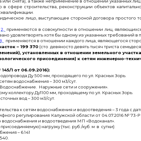
на или снята), а также неприменение в отношении указанных ли
 в сфере строительства, реконструкции объектов капитальног
сквалификации.
юридическое лицо, выступающее стороной договора простого 
и
2,
применяются в совокупности в отношении лиц, являющихс
зано удовлетворять хотя бы одному из указанных требований в 
8,
применяются в отношении каждого лица, являющегося сторо
асток – 199 370
(сто девяносто девять тысяч триста семьдесят)
енений), установленных в отношении земельного участка
нологического присоединения) к сетям инженерно-техни
5/1 от 06.09.2016):
допровода Ду 500 мм, проходящего по ул. Красных Зорь.
 сетям водоснабжения – 300 м3/сут.
* «Водоснабжение. Наружные сети и сооружения».
у коллектору Ду1100 мм, проходящему по ул. Красных Зорь.
точных вод – 300 м3/сут.
ельства к сетям водоснабжения и водоотведения – 3 года с да
ифного регулирования Калужской области от 04.07.2016 № 73
о водоснабжения и водоотведения МП «Водоканал».
исоединяемую) нагрузку (тыс. руб./куб. м в сутки):
бжения – 6.141
540.