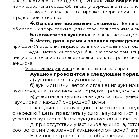
многоквартирного дома (домов) –
20 000 кв.м общей п
46 микрорайона города Обнинска, утвержденной постанов
Документация по планировке территории в
«Градостроительство».
4.
Основание проведения аукциона:
Постанов
об освоении территории в целях строительства жилья эк
5.
Организатор аукциона:
Управление имуществ
6.
Место, дата, время и порядок проведени
приказом Управления имущественных и земельных отношений
Администрация города Обнинска вправе принять решени
аукциона в течение трех дней со дня принятия решения о
аукциона.
Участником аукциона
является заявитель, признанн
Аукцион проводится в следующем поряд
а) аукцион ведет аукционист;
б) аукцион начинается с оглашения аукцио
аукциона, «шага аукциона» и порядка проведения а
в) участникам аукциона выдаются пронуме
аукциона и каждой очередной цены;
г) каждый последующий размер цены предме
очередной цены предмета аукциона аукционист наз
участника аукциона. Затем аукционист объявляет с
д) при отсутствии участников аукциона, го
соответствии с названной аукционистом ценой, аук
Если после троекратного объявления очере