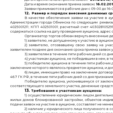
Дата и время окончания приема заявок
: 16.02.20
Заявки принимаются в рабочие дни с 09-00 до 16-
12.
Размер и порядок внесения денежных сре
В качестве обеспечения заявки на участие в а
Администрации города Обнинска по следующим реквизи
4025001211; КПП 402501001; расчетный счет 403028105
содержаться ссылка на дату проведения аукциона, адрес 
Организатор торгов обязан вернуть внесенные д
1) заявителю, не допущенному к участию в аукцио
2) заявителю, отозвавшему свою заявку на уча
заявителем позднее дня окончания срока приема заявок 
3) заявителям в течение пяти рабочих дней со д
4) участникам аукциона, не победившим в нем, в 
5) победителю аукциона в течение пяти рабочих 
заключение которого являлось предметом аукциона, и до
6) лицам, имеющим право на заключение договор
46.7 ГК РФ, в течение пяти рабочих дней со дня признан
Победителю аукциона, уклонившемуся от заключ
соответствующего земельного участка, денежные средств
13.
Требования к участникам аукциона:
1) осуществление юридическим лицом деятельнос
жилых домов блокированной застройки, объектов индив
подачи заявок на участие в аукционе, составляет не мене
2) наличие у юридического лица полученного в с