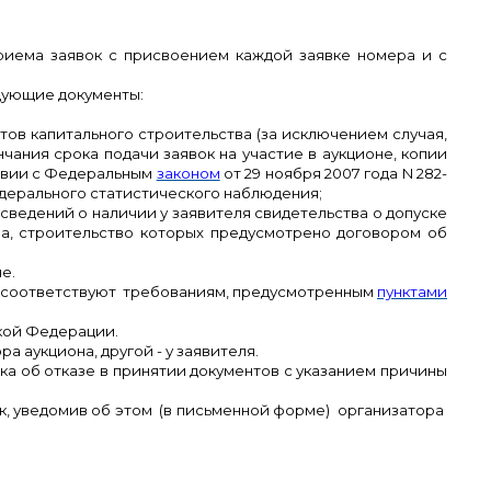
иема заявок с присвоением каждой заявке номера и с
едующие документы:
тов капитального строительства (за исключением случая,
ания срока подачи заявок на участие в аукционе, копии
ствии с Федеральным
законом
от 29 ноября 2007 года N 282-
дерального статистического наблюдения;
 сведений о наличии у заявителя свидетельства о допуске
ва, строительство которых предусмотрено договором об
е.
на соответствуют требованиям, предусмотренным
пунктами
кой Федерации.
а аукциона, другой - у заявителя.
тка об отказе в принятии документов с указанием причины
ок, уведомив об этом (в письменной форме) организатора