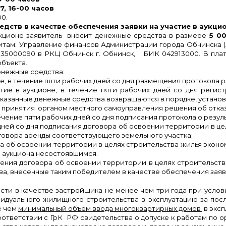
17, 16-00 часов
00.
дств в качестве обеспечения заявки на участие в аукцио
укционе заявитель вносит денежные средства в размере
5 0
там: Управление финансов Администрации города Обнинска (
29135000090 в РКЦ Обнинск г. Обнинск, БИК 042913000. В пла
объекта.
енежные средства:
не, в течение пяти рабочих дней со дня размещения протокола 
стие в аукционе, в течение пяти рабочих дней со дня регис
указанные денежные средства возвращаются в порядке, установл
ня принятия органом местного самоуправления решения об отка
течение пяти рабочих дней со дня подписания протокола о резуль
дней со дня подписания договора об освоении территории в це
говора аренды соответствующего земельного участка;
а об освоении территории в целях строительства жилья эконо
ия аукциона несостоявшимся.
ения договора об освоении территории в целях строительств
а, внесенные таким победителем в качестве обеспечения заявк
ти в качестве застройщика не менее чем три года при услов
идуального жилищного строительства в эксплуатацию за пос
е чем
минимальный объем ввода многоквартирных домов
в экс
оответствии с ГрК РФ свидетельства о допуске к работам по о