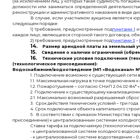
(за исключением лиц, у которых такая судимость погаше
должности или заниматься определенной деятельностью
реконструкции и административного наказания в виде ди
В случае, если участником аукциона является 
следующем порядке:
1) требования, предусмотренные под
пунктами 1
каждое лицо, являющееся стороной такого договора, обя
2) требования, предусмотренные под
пунктами 3
–
14.
Размер арендной платы за земельный уч
15.
Сведения о наличии ограничений (обрем
16.
Технические условия подключения (тех
(технологическое присоединение):
Водоснабжение/водоотведение (МП «Водоканал» № 14
1. Подключение возможно к существующей сети во
1.1. Максимальная нагрузка в точке подключения к
1.2. Пожаротушение – согласно СНиП 2.04.02-84
2. Подключение к существующему канализационном
2.1. Максимально возможный разрешаемый сброс с
3. Срок действия технических условий – три года.
4. Срок подключения объекта капитального строит
5. В соответствии с приказом Министерства тар
присоединение) к централизованным системам холодног
Ставка тарифа за подключаемую (технологически пр
- к централизованной системе холодного водосна
- к централизованной системе водоотведения – 0.