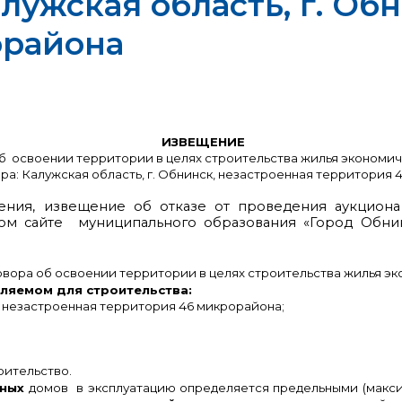
лужская область, г. Об
орайона
ИЗВЕЩЕНИЕ
б освоении территории в целях строительства жилья экономич
ра: Калужская область, г. Обнинск, незастроенная территория
ения, извещение об отказе от проведения аукцион
ном сайте муниципального образования «Город Обн
вора об освоении территории в целях строительства жилья эк
вляемом для строительства:
, незастроенная территория 46 микрорайона;
оительство.
рных
домов в эксплуатацию определяется предельными (макс