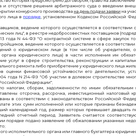
ьство которых предусмотрено договором, право на заключение
а и отсутствие решения арбитражного суда о введении внеш
ткрытии конкурсного производства
на день подачи заявки
на учас
ого лица в
порядке
, установленном Кодексом Российской Фед
тавщиков, ведение которого осуществляется в соответствии
ических лиц", в реестре недобросовестных поставщиков (подря
13 года N 44-ФЗ "О контрактной системе в сфере закупок то
стройщиков, ведение которого осуществляется в соответстви
ений о юридическом лице (в том числе об учредителях, о 
органа юридического лица) в части исполнения им обязате
ие услуг в сфере строительства, реконструкции и капиталь
итального ремонта либо приобретение у юридического лица жил
в оценки финансовой устойчивости его деятельности, ус
004 года N 214-ФЗ "Об участии в долевом строительстве мн
 Российской Федерации";
 по налогам, сборам, задолженности по иным обязательн
авлены отсрочка, рассрочка, инвестиционный налоговый к
ваны в соответствии с законодательством Российской Феде
плате этих сумм исполненной или которые признаны безнаде
ий календарный год, размер которых превышает двадцать п
следний отчетный период. Заявитель считается соответств
и порядке подано заявление об обжаловании указанных недо
то;
ьного исполнительного органа или главного бухгалтера юридич