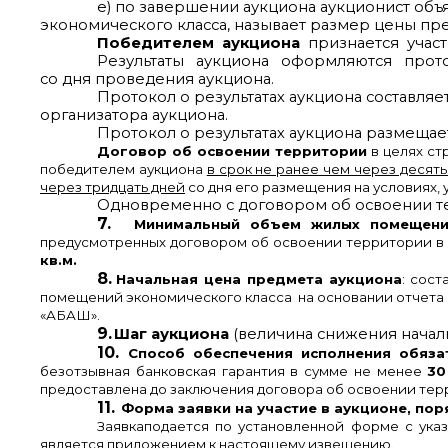
е) по завершении аукциона аукционист объ
экономического класса, называет размер цены пр
Победителем аукциона
признается учас
Результаты аукциона оформляются проток
со дня проведения аукциона.
Протокол о результатах аукциона составляе
организатора аукциона.
Протокол о результатах аукциона размещает
Договор об освоении территории
в целях ст
победителем аукциона
в срок не ранее чем через десять
через тридцать дней
со дня его размещения на условиях,
Одновременно с договором об освоении те
7.
Минимальный объем жилых помещени
предусмотренных договором об освоении территории в 
кв.м.
8.
Начальная цена предмета аукциона
: сос
помещений экономического класса на основании отчета №
«АБАШ».
9.
Шаг аукциона
(величина снижения начал
10.
Способ обеспечения исполнения обяза
безотзывная банковская гарантия в сумме не менее
30
предоставлена до заключения договора об освоении тер
11.
Форма заявки на участие в аукционе, пор
Заявкаподается по установленной форме
с указ
является приложением к настоящему извещению.