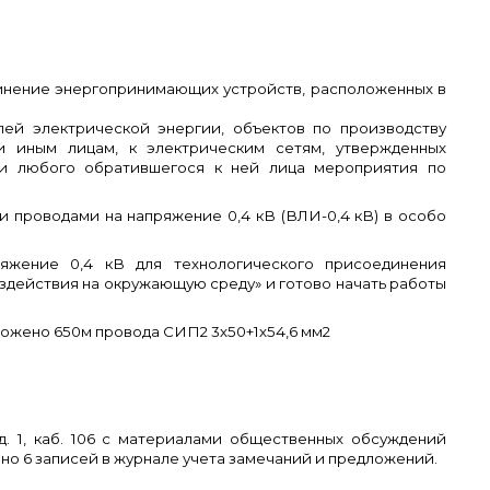
единение энергопринимающих устройств, расположенных в
ей электрической энергии, объектов по производству
и иным лицам, к электрическим сетям, утвержденных
ии любого обратившегося к ней лица мероприятия по
 проводами на напряжение 0,4 кВ (ВЛИ-0,4 кВ) в особо
яжение 0,4 кВ для технологического присоединения
воздействия на окружающую среду» и готово начать работы
ложено 650м провода СИП2 3х50+1х54,6 мм2
д. 1, каб. 106 с материалами общественных обсуждений
лено 6 записей в журнале учета замечаний и предложений.