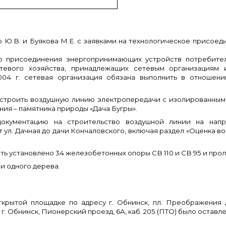
о Ю.В. и Буякова М.Е. с заявками на технологическое присо
го присоединения энергопринимающих устройств потребител
етевого хозяйства, принадлежащих сетевым организациям 
004 г. сетевая организация обязана выполнить в отношен
строить воздушную линию электропередачи с изолированными
ия – памятника природы «Дача Бугры».
окументацию на строительство воздушной линии на напр
т ул. Дачная до дачи Кончаловского, включая раздел «Оценка 
ть установлено 34 железобетонных опоры СВ 110 и СВ 95 и про
и одного дерева.
ткрытой площадке по адресу г. Обнинск, пл. Преображения 
г. Обнинск, Пионерский проезд, 6А, каб. 205 (ПТО) было остав