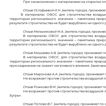
При ознакомлении с материалами на открытых п
Отзыв Остафьевой И.Н. (житель города, проживает по
В материалах ОВОС для строительства воздуш
территории регионального значения – памятника прир
результате строительства не будет вырублено ни одного 
Отзыв Мельниковой М.А. (житель города, проживает 
В материалах ОВОС для строительства возду
территории регионального значения – памятника прир
результате строительства не будет вырублено ни одного 
Отзыв Мишаева А.В. (житель города, проживает по а
В материалах ОВОС для строительства возду
территории регионального значения – памятника приро
присоединение не окажет негативного влияния. Замечани
Отзыв Миронова А.А. (житель города, проживает по 
Не возражает против строительства воздушной 
Отзыв Рожкова В.М. (житель города, проживает по а
Не возражает против строительства воздушной 
Бугры».
Отзыв Попова В.Г. (житель города, проживает по адр