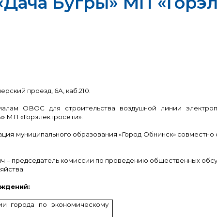
Дача Бугры» МП «Горэ
ск
ерский проезд, 6А, каб.210.
иалам ОВОС для строительства воздушной линии электро
ы» МП «Горэлектросети».
ция муниципального образования «Город Обнинск» совместно 
ч – председатель комиссии по проведению общественных обсу
яйства.
ждений:
ии города по экономическому