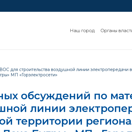
Наш город
Органы власт
ОС для строительства воздушной линии электропередачи 
угры» МП «Горэлектросети»
ных обсуждений по ма
шной линии электропер
й территории региона