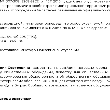
ть) № 307-308 (9268-9269) от 15.11.2016 г., где были опублико
лектропередачи в особо охраняемой природной территории рег
венных обсуждений была также размещена на официальном с
а воздушной линии электропередачи в особо охраняемой при
 для ознакомления с 10.11.2016 г. по 10.12.2016 г. по адресам:
д, 6А, каб. 205 (ПТО).
д. 1, каб. 106.
ствлялась диктофонная запись выступлений.
рия Сергеевича
– заместитель главы Администрации города п
у общественных обсуждений, повестку дня общественных 
нформирования общественности об общественных обсужден
с материалами обоснования ОВОС для строительства воздушно
ы «Дача Бугры». Сообщил о возможности участников обсуждени
атора выступили: