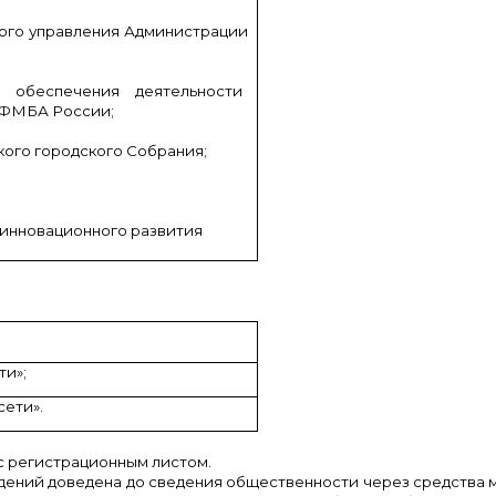
вого управления Администрации
и обеспечения деятельности
 ФМБА России;
кого городского Собрания;
 инновационного развития
ти»;
ети».
 с регистрационным листом.
ний доведена до сведения общественности через средства м