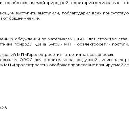
 в особо охраняемой природной территории регионального зн
ющие выступить выступили, поблагодарил всех присутству
жают общее мнение.
твенных обсуждений по материалам ОВОС для строительства
ятника природы «Дача Бугры» МП «Горэлектросети» поступи
ждений МП «Горэлектросети» - ответил на все вопросы.
териалам ОВОС для строительства воздушной линии элект
ры» МП «Горэлектросети» одобряют проведение планируемой де
:26