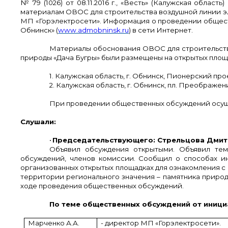
№ 79 (1026) от 08.11.2016 г., «Весть» (Калужская облас
материалам ОВОС для строительства воздушной линии э
МП «Горэлектросети». Информация о проведении общест
Обнинск» (
www.admobninsk.ru
) в сети Интернет.
Материалы обоснования ОВОС для строительств
природы «Дача Бугры» были размещены на открытых площадках
1. Калужская область, г. Обнинск, Пионерский проез
2. Калужская область, г. Обнинск, пл. Преображения 
При проведении общественных обсуждений осуще
Слушали:
•
Председательствующего: Стрельцова Дмит
Объявил обсуждения открытыми. Объявил тем
обсуждений, членов комиссии. Сообщил о способах и
организованных открытых площадках для ознакомления 
территории регионального значения – памятника природ
ходе проведения общественных обсуждений.
По теме общественных обсуждений от иници
Марченко А.А.
- директор МП «Горэлектросети».