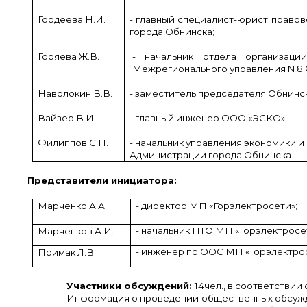
Гордеева Н.И.
- главный специалист-юрист право
города Обнинска;
Горяева Ж.В.
- начальник отдела организаци
Межрегионального управления N 8
Наволокин В.В.
- заместитель председателя Обнинс
Вайзер В.И.
- главный инженер ООО «ЭСКО»;
Филиппов С.Н.
- начальник управления экономики и
Администрации города Обнинска.
Представители инициатора:
Марченко А.А.
- директор МП «Горэлектросети»;
- начальник ПТО МП «Горэлектросе
Марченков А.И.
- инженер по ООС МП «Горэлектрос
Примак Л.В.
Участники обсуждений:
14чел., в соответствии
Информация о проведении общественных обсужде