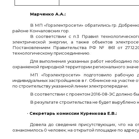
Марченко А.А.:
В МП «Горэлектросети» обратились гр. Добренк
районе Кончаловских гор.
В соответствии с п.3 Правил технологическо
электрической энергии, а также объектов электрос
Постановлением Правительства РФ № 861 от 27.12.2
технологическому присоединению.
Для выполнения указанных работ необходимо по
охраняемой природной территории регионального значен
МП «Горэлектросети» подготовило рабочую д
индивидуальных застройщиков в г. Обнинске на участке о
по строительству указанной линии электропередачи.
В соответствии с проектом 2016-08-ЭС должно бы
В результате строительства не будет вырублено н
•
Секретарь комиссии Куренкова Е.В.:
Довела до сведения присутствующих, что на о
ознакомилось 0 человек; на открытой площадке по адресу 