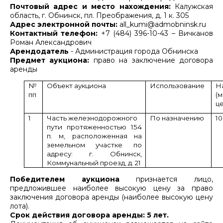
Почтовый адрес и место нахождения:
Калужская
область, г. Обнинск, пл. Преображения, д. 1 к. 305
Адрес электронной почты:
all_kumi@admobninsk.ru
Контактный телефон:
+7 (484) 396-10-43 – Вичканов
Роман Александрович
Арендодатель
- Администрация города Обнинска
Предмет аукциона:
право на заключение договора
аренды
№
Объект аукциона
Использование
Н
пп
(
це
1
Часть железнодорожного
По назначению
10
пути протяженностью 154
п. м, расположенная на
земельном участке по
адресу: г. Обнинск,
Коммунальный проезд, д. 21
Победителем аукциона
признается лицо,
предложившее наиболее высокую цену за право
заключения договора аренды (наиболее высокую цену
лота).
Срок действия договора аренды: 5 лет.