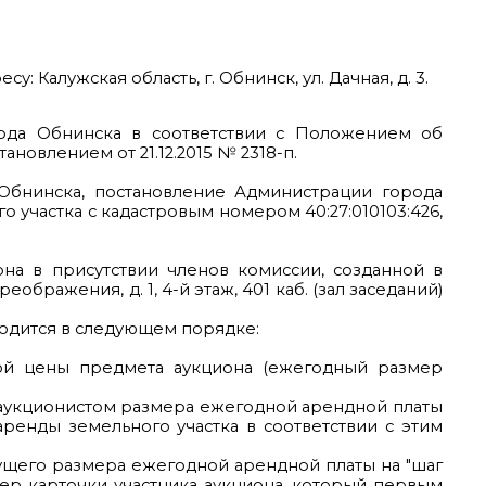
Калужская область, г. Обнинск, ул. Дачная, д. 3.
да Обнинска в соответствии с Положением об
новлением от 21.12.2015 № 2318-п.
бнинска, постановление Администрации города
о участка с кадастровым номером 40:27:010103:426,
на в присутствии членов комиссии, созданной в
бражения, д. 1, 4-й этаж, 401 каб. (зал заседаний)
водится в следующем порядке:
ной цены предмета аукциона (ежегодный размер
 аукционистом размера ежегодной арендной платы
ренды земельного участка в соответствии с этим
ущего размера ежегодной арендной платы на "шаг
ер карточки участника аукциона, который первым