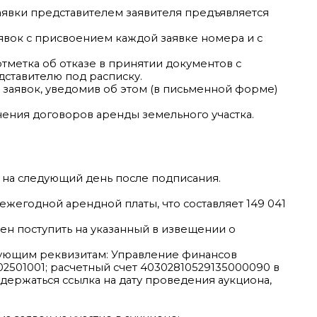
аявки представителем заявителя предъявляется
явок с присвоением каждой заявке номера и с
отметка об отказе в принятии документов с
дставителю под расписку.
 заявок, уведомив об этом (в письменной форме)
чения договоров аренды земельного участка.
 на следующий день после подписания.
 ежегодной арендной платы, что составляет 149 041
ен поступить на указанный в извещении о
дующим реквизитам: Управление финансов
2501001; расчетный счет 40302810529135000090 в
держаться ссылка на дату проведения аукциона,