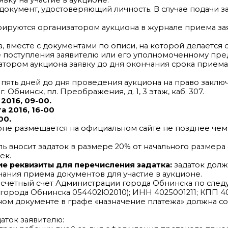
вку на участие в аукционе.
документ, удостоверяющий личность. В случае подачи з
рируются организатором аукциона в журнале приема за
, вместе с документами по описи, на которой делается 
е поступления заявителю или его уполномоченному пре
атором аукциона заявку до дня окончания срока приема
пять дней до дня проведения аукциона на право заклю
 Обнинск, пл. Преображения, д. 1, 3 этаж, каб. 307.
 2016, 09-00.
та 2016, 16-00
00.
ионе размещается на официальном сайте не позднее чем
ль вносит задаток в размере 20% от начального размера
ек.
ие реквизиты для перечисления задатка:
задаток долж
ания приема документов для участие в аукционе.
асчетный счет Администрации города Обнинска по сле
орода Обнинска 054402Ю2010); ИНН 4025001211; КПП 40
ном документе в графе «назначение платежа» должна со
аток заявителю: