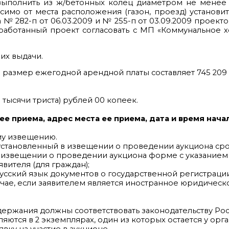
ыполнить из ж/бетонных колец диаметром не менее 
имо от места расположения (газон, проезд) установи
 282-п от 06.03.2009 и № 255-п от 03.09.2009 проекто
работанный проект согласовать с МП «Коммунальное хо
 их выдачи.
размер ежегодной арендной платы составляет 745 209 (
 тысячи триста) рублей 00 копеек.
 ее приема, адрес места ее приема, дата и время нача
му извещению.
в установленный в извещении о проведении аукциона с
 в извещении о проведении аукциона форме с указанием 
вителя (для граждан);
сский язык документов о государственной регистрации
учае, если заявителем является иностранное юридическ
держания должны соответствовать законодательству Ро
ются в 2 экземплярах, один из которых остается у орган