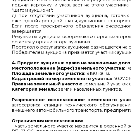
поднял карточку, и указывает на этого участник
"шагом аукциона";
д) при отсутствии участников аукциона, готов
ежегодной арендной платы, аукционист повторяет 
Если после троекратного объявления очередног
завершается.
Результаты аукциона оформляются организатором
остается у организатора аукциона.
Протокол о результатах аукциона размещается на 
Победителем аукциона признается участник аукц
4. Предмет аукциона: право на заключение дого
Местоположение (адрес) земельного участка:
Ка
Площадь земельного участка:
9180 кв. м.
Кадастровый номер земельного участка:
40:27:01
Права на земельный участок:
земельный участок о
Категория земель:
земли населенных пунктов.
Разрешенное использование земельного учас
автосервиса, станции технического обслужива
внешнего автомобильного транспорта, предприяти
Ограничения использования:
- часть земельного участка находится в охранно