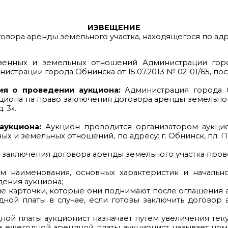
ИЗВЕЩЕНИЕ
ора аренды земельного участка, находящегося по адресу: 
енных и земельных отношений Администрации горо
ации города Обнинска от 15.07.2013 № 02-01/65, поста
ия о проведении аукциона:
Администрация города О
кциона на право заключения договора аренды земельног
. 3».
аукциона:
Аукцион проводится организатором аукцио
и земельных отношений, по адресу: г. Обнинск, пл. Прео
во заключения договора аренды земельного участка про
том наименования, основных характеристик и началь
дения аукциона;
ые карточки, которые они поднимают после оглашения
ой платы в случае, если готовы заключить договор а
ой платы аукционист назначает путем увеличения тек
а ежегодной арендной платы аукционист называет ном