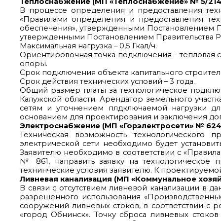
Теплоснабжение (МП «Теплоснабжение» № 5/2147 
В процессе определения и предоставления техн
«Правилами определения и предоставления техн
обеспечения», утвержденными Постановлением Пр
утвержденными Постановлением Правительства РФ 
Максимальная нагрузка – 0,5 Гкал/ч.
Ориентировочная точка подключения – тепловая сет
опоры.
Срок подключения объекта капитального строительс
Срок действия технических условий – 3 года.
Общий размер платы за технологическое подключ
Калужской области. Арендатор земельного участ
сетям и уточнением плдключаемой нагрузки дл
основанием для проектирования и заключения дог
Электроснабжение (МП «Горэлектросети» № 624 от
Техническая возможность технологического п
электрической сети необходимо будет установит
Заявителю необходимо в соответствии с «Правил
№ 861, направить заявку на технологическое 
технинческие условия заявителю. К проектируемой
Ливневая канализация (МП «Коммунальное хозяйст
В связи с отсутствием ливневой канализации в д
разрешенного использования «Производственные
сооружений ливневых стоков, в соответствии с р
«город Обнинск». Точку сброса ливневых стоко