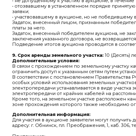
• не допущенному к участию в аукционе, в течение
• отозвавшему в установленном порядке принятую 
заявки;
• участвовавшему в аукционе, но не победившему в
Задаток, внесенный лицом, признанным победителе
платы за него.
Задаток, внесенный победителем аукциона, не за
заключения указанного договора, не возвращается
Подведение итогов аукциона проводится в соответ
9. Срок аренды земельного участка:
10 (Десять) ле
Дополнительные условия:
В связи с прохождением по земельному участку 
ограничить доступ к указанным сетям путем устан
В соответствии с постановлением Правительства Р
особых условий использования земельных участков
электропередачи устанавливается в виде участка
электропередачи от крайних кабелей на расстояни
Кроме того, на земельном участке расположен ка
зоне прохождения которого также необходимо огра
Дополнительная информация:
Для участия в аукционе заявители могут получит
адресу: г. Обнинск, пл. Преображения, 1, каб. 306, те