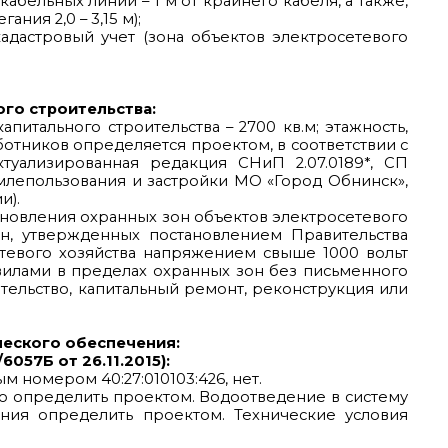
бельных линий – 1 м от крайнего кабеля, а также,
ия 2,0 – 3,15 м);
кадастровый учет (зона объектов электросетевого
го строительства:
питального строительства – 2700 кв.м; этажность,
ботников определяется проектом, в соответствии с
ктуализированная редакция СНиП 2.07.0189*, СП
землепользования и застройки МО «Город Обнинск»,
и).
тановления охранных зон объектов электросетевого
он, утвержденных постановлением Правительства
етевого хозяйства напряжением свыше 1000 вольт
вилами в пределах охранных зон без письменного
ельство, капитальный ремонт, реконструкция или
ческого обеспечения:
57Б от 26.11.2015):
 номером 40:27:010103:426, нет.
о определить проектом. Водоотведение в систему
ения определить проектом. Технические условия