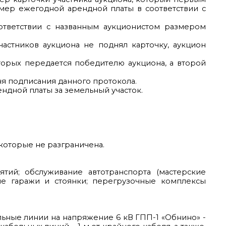
азмер ежегодной арендной платы в соответствии с
оответствии с названным аукционистом размером
астников аукциона не поднял карточку, аукцион
торых передается победителю аукциона, а второй
ня подписания данного протокола.
дной платы за земельный участок.
 которые не разграничена.
ий; обслуживание автотранспорта (мастерские
ые гаражи и стоянки; перегрузочные комплексы
льные линии на напряжение 6 кВ ГПП-1 «Обнино» -