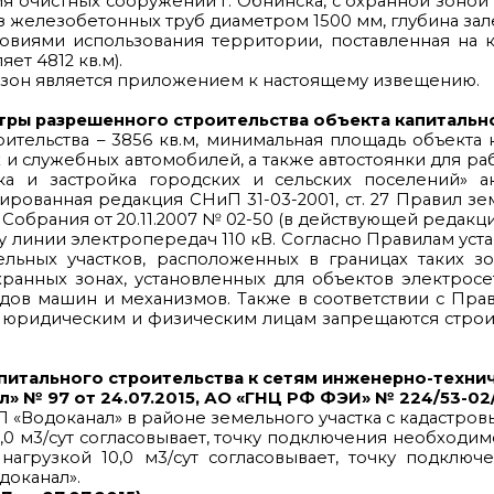
очистных сооружений г. Обнинска, с охранной зоной ка
елезобетонных труб диаметром 1500 мм, глубина залеган
ловиями использования территории, поставленная на 
ет 4812 кв.м).
х зон является приложением к настоящему извещению.
ры разрешенного строительства объекта капитально
тельства – 3856 кв.м, минимальная площадь объекта ка
и служебных автомобилей, а также автостоянки для ра
овка и застройка городских и сельских поселений» а
зированная редакция СНиП 31-03-2001, ст. 27 Правил 
брания от 20.11.2007 № 02-50 (в действующей редакци
ну линии электропередач 110 кВ. Согласно Правилам ус
ельных участков, расположенных в границах таких з
хранных зонах, установленных для объектов электрос
идов машин и механизмов. Также в соответствии с Пра
 юридическим и физическим лицам запрещаются строит
питального строительства к сетям инженерно-техни
№ 97 от 24.07.2015, АО «ГНЦ РФ ФЭИ» № 224/53-02/60
«Водоканал» в районе земельного участка с кадастровым
0 м3/сут согласовывает, точку подключения необходим
нагрузкой 10,0 м3/сут согласовывает, точку подключ
доканал».