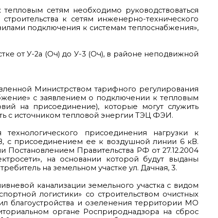
к тепловым сетям необходимо руководствоваться
 строительства к сетям инженерно-технического
вилами подключения к системам теплоснабжения»,
ке от У-2а (Оч) до У-3 (Оч), в районе неподвижной
новленной Министрством тарифного регулирования
абжение» с заявлением о подключении к тепловым
вий на присоединение), которые могут служить
ть с источником тепловой энергии ТЭЦ ФЭИ.
я технологического присоединения нагрузки к
В, с присоединением ее к воздушной линии 6 кВ.
 Постановлением Правительства РФ от 27.12.2004
ктросети», на основании которой будут выданы
ебитель на земельном участке ул. Дачная, 3.
ливневой канализации земельного участка с видом
портной логистики» со строительством очистных
авил благоустройства и озеленения территории МО
риториальном органе Росприроднадзора на сброс