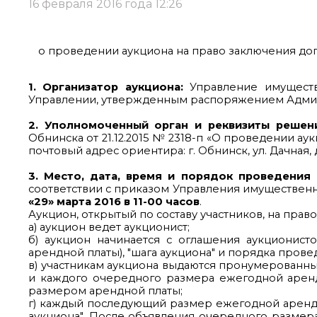
16 февраля 2016 года 12:26
о проведении аукциона на право заключения догов
1. Организатор аукциона:
Управление имуществ
Управлении, утвержденным распоряжением Администр
2. Уполномоченный орган и реквизиты решен
Обнинска от 21.12.2015 № 2318-п «О проведении ау
почтовый адрес ориентира: г. Обнинск, ул. Дачная, д
3. Место, дата, время и порядок проведения 
соответствии с приказом Управления имущественных 
«29» марта 2016 в 11-00 часов
.
Аукцион, открытый по составу участников, на пра
а) аукцион ведет аукционист;
б) аукцион начинается с оглашения аукционис
арендной платы), "шага аукциона" и порядка прове
в) участникам аукциона выдаются пронумерованн
и каждого очередного размера ежегодной арендн
размером арендной платы;
г) каждый последующий размер ежегодной арендн
аукциона". После объявления очередного размер