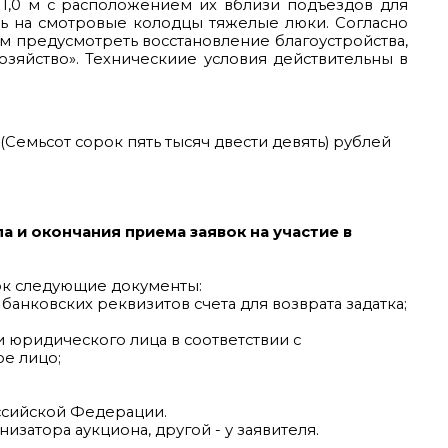
1,0 м с расположением их вблизи подъездов для
ть на смотровые колодцы тяжелые люки. Согласно
м предусмотреть восстановление благоустройства,
зяйство». Техническиие условия действительны в
Семьсот сорок пять тысяч двести девять) рублей
ла и окончания приема заявок на участие в
рок следующие документы:
банковских реквизитов счета для возврата задатка;
 юридического лица в соответствии с
ое лицо;
ссийской Федерации.
изатора аукциона, другой - у заявителя.