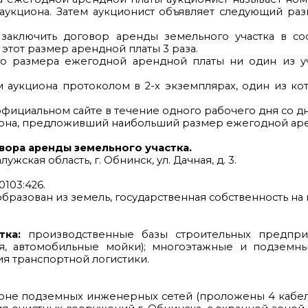
а аукциона. Затем аукционист объявляет следующий р
ых заключить договор аренды земельного участка в с
этот размер арендной платы 3 раза.
о размера ежегодной арендной платы ни один из уч
 аукциона протоколом в 2-х экземплярах, один из ко
официальном сайте в течение одного рабочего дня со д
иона, предложивший наибольший размер ежегодной арен
вора аренды земельного участка.
лужская область, г. Обнинск, ул. Дачная, д. 3.
0103:426.
бразован из земель, государственная собственность на
тка:
производственные базы строительных предприят
ния, автомобильные мойки); многоэтажные и подземн
я транспортной логистики.
й зоне подземных инженерных сетей (проложены 4 кабе