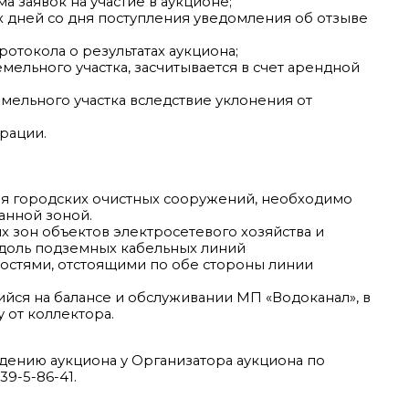
 заявок на участие в аукционе;
х дней со дня поступления уведомления об отзыве
ротокола о результатах аукциона;
ельного участка, засчитывается в счет арендной
мельного участка вследствие уклонения от
рации.
ия городских очистных сооружений, необходимо
анной зоной.
х зон объектов электросетевого хозяйства и
 вдоль подземных кабельных линий
костями, отстоящими по обе стороны линии
йся на балансе и обслуживании МП «Водоканал», в
 от коллектора.
дению аукциона у Организатора аукциона по
 39-5-86-41.