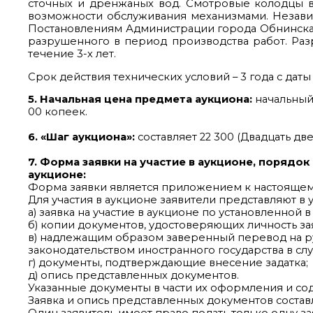
сточных и дренжаных вод. Смотровые колодцы в
возможности обслуживания механизмами. Независ
Постановлениям Администрации города Обнинска №
разрушенного в период производства работ. Раз
течение 3-х лет.
Срок действия технических условий – 3 года с даты
5. Начальная цена предмета аукциона:
начальный 
00 копеек.
6. «Шаг аукциона»:
составляет 22 300 (Двадцать две
7. Форма заявки на участие в аукционе, порядок
аукционе:
Форма заявки является приложением к настояще
Для участия в аукционе заявители представляют 
а) заявка на участие в аукционе по установленной
б) копии документов, удостоверяющих личность зая
в) надлежащим образом заверенный перевод на ру
законодательством иностранного государства в сл
г) документы, подтверждающие внесение задатка;
д) опись представленных документов.
Указанные документы в части их оформления и со
Заявка и опись представленных документов составля