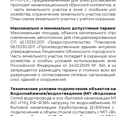
РП-01-ОС, предназначенные для электроснабжения 
проходит канализационный сбросной коллектор из ж
- часть земельного участка в зоне с особыми ус
хозяйства, ограничение земельного участка составля
План-схема земельного участка с учетом охранны
Максимально и минимально допустимые парамет
Максимальная площадь объекта капитального строи
озеленение, автостоянки для специализированных 
СП 42.13330.2011 «Градостроительство. Планир
56.13330.2011 «Производственные здания» актуали
утвержденных Решением Обнинского городского Со
Часть земельного участка попадает в охранную зо
хозяйства и особых условий использования зем
Российской Федерации от 24.02.2009 № 160, в о
запрещается размещать гаражи и стоянки всех в
разрешения о согласовании сетевых организаций
снос зданий и сооружений.
Технические условия подключения объектов ка
Водоснабжение/водоотведение (МП «Водоканал» 
Сетей водопровода и хоз.-бытовой канализации МП 
АО «ГНЦ РФ-ФЭИ» нагрузку по водоснабжению 10,
бытовой канализации (трубопровод Д=300мм) с 
подключения и объем стоков согласовать с МП «Во