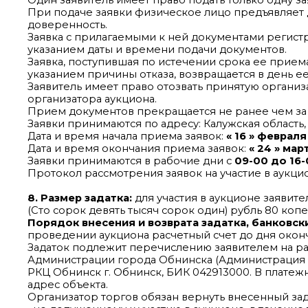
Один заявитель имеет право подать только одну зая
При подаче заявки физическое лицо предъявляет 
доверенность.
Заявка с прилагаемыми к ней документами регист
указанием даты и времени подачи документов.
Заявка, поступившая по истечении срока ее приема
указанием причины отказа, возвращается в день е
Заявитель имеет право отозвать принятую организ
организатора аукциона.
Прием документов прекращается не ранее чем за 
Заявки принимаются по адресу: Калужская область, г.
Дата и время начала приема заявок:
« 16 » февраля
Дата и время окончания приема заявок:
« 24 » мар
Заявки принимаются в рабочие дни с
09-00 до 16-
Протокол рассмотрения заявок на участие в аукц
8. Размер задатка:
для участия в аукционе заявите
(Сто сорок девять тысяч сорок один) рубль 80 копе
Порядок внесения и возврата задатка, банковск
проведении аукциона расчетный счет до дня оконч
Задаток подлежит перечислению заявителем на р
Администрации города Обнинска (Администрация г
РКЦ Обнинск г. Обнинск, БИК 042913000. В платеж
адрес объекта.
Организатор торгов обязан вернуть внесенный зад