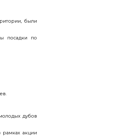
рритории, были
ны посадки по
ев.
 молодых дубов
 рамках акции