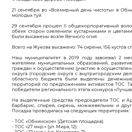
21 сентября во «Всемирный день чистоты» в Обн
молодых туй.
29 сентября прошёл II общекорпоративный воло
обеих сторон озеленили кустарниками и цветами
были высажены возле Вечного огня.
Всего на Жукова высажено: 74 сирени, 156 кустов с
Наш муниципалитет в 2019 году завоевал 2 ме
жителями муниципальных образований, развити
граждан к осуществлению (участию в осуществлен
округа (городские округа с внутригородским де
областного бюджета были выделены денежные с
территорий по предложениям активистов ТОС. Т
победители регионального этапа конкурса «Лучша
На выделенные средства председатели ТОС и Ад
барбарис, спирея, сирень, можжевельник и друг
Посадка проводилась на следующих территориях:
- ТОС «Обнинское» (Детская площадка);
- ТОС «27 мкр.» (ул. Мира, 12);
- ТОС «27 мкр.» (ул. Комарова, 7);