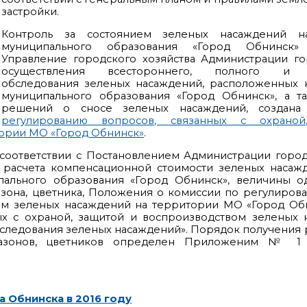
застройки.
Контроль за состоянием зеленых насаждений н
муниципального образования «Город Обнинск» 
Управление городского хозяйства Администрации го
осуществления всестороннего, полного и о
обследования зеленых насаждений, расположенных 
муниципального образования «Город Обнинск», а т
решений о сносе зеленых насаждений, создан
регулированию вопросов, связанных с охрано
тории МО «Город Обнинск»
.
соответствии с Постановлением Администрации город
расчета компенсационной стоимости зеленых насажде
пального образования «Город Обнинск», величины о
азона, цветника, Положения о комиссии по регулиров
ом зеленых насаждений на территории МО «Город Обн
ых с охраной, защитой и воспроизводством зеленых 
следования зеленых насаждений». Порядок получения
газонов, цветников определен Приложеним № 1 
 Обнинска в 2016 году