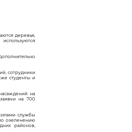
аются деревья,
используются
 дополнительно
ий, сотрудники
кже студенты и
насаждений на
заявки на 700
силами службы
 по озеленению
дних районов,