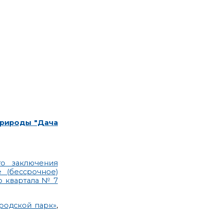
природы "Дача
го заключения
 (бессрочное)
о квартала № 7
родской парк»
,