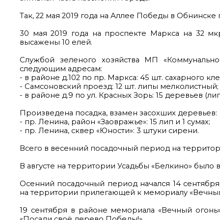
Так, 22 мая 2019 года на Аллее Победы в Обнинске
30 мая 2019 года на проспекте Маркса на 32 мк
высажены 10 елей.
Службой зеленого хозяйства МП «Коммунально
следующим адресам:
- в районе д.102 по пр. Маркса: 45 шт. сахарного кле
- Самсоновский проезд: 12 шт. липы мелколистный;
- в районе д.9 по ул. Красных Зорь: 15 деревьев (ли
Произведена посадка, взамен засохших деревьев:
- пр. Ленина, район «Заовражье»: 15 лип и 1 сумах;
- пр. Ленина, сквер «Юности»: 3 штуки сирени.
Всего в весенний посадочный период на территор
В августе на территории Усадьбы «Белкино» было в
Осенний посадочный период начался 14 сентября
на территории прилегающей к мемориалу «Вечный
19 сентября в районе мемориала «Вечный огонь
«Посади своё дерево Победы!».