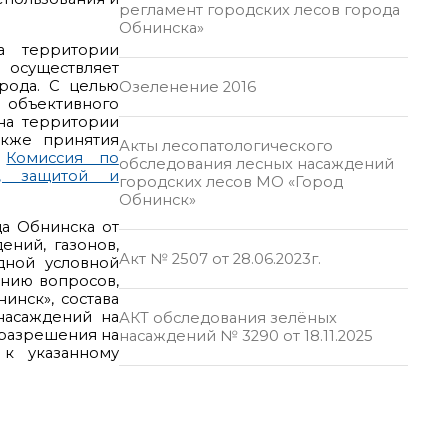
регламент городских лесов города
Обнинска»
а территории
осуществляет
рода. С целью
Озеленение 2016
бъективного
на территории
акже принятия
Акты лесопатологического
а
Комиссия по
обследования лесных насаждений
й, защитой и
городских лесов МО «Город
Обнинск»
а Обнинска от
ний, газонов,
Акт № 2507 от 28.06.2023г.
дной условной
анию вопросов,
инск», состава
насаждений на
АКТ обследования зелёных
 разрешения на
насаждений № 3290 от 18.11.2025
к указанному