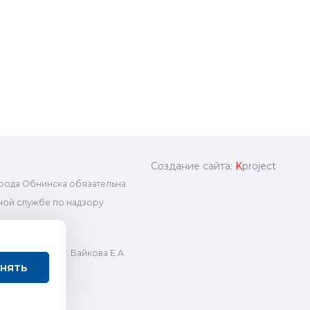
Создание сайта:
K
project
рода Обнинска обязательна.
ой службе по надзору
ный редактор: Байкова Е.А.
нять