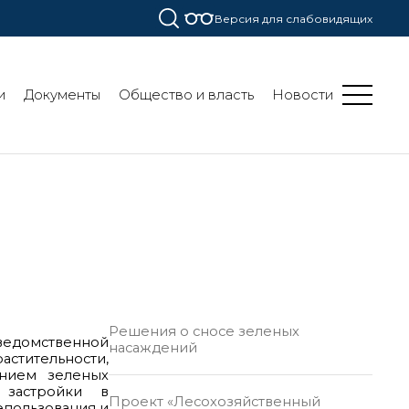
Версия для слабовидящих
и
Документы
Общество и власть
Новости
Решения о сносе зеленых
ведомственной
насаждений
тительности,
нием зеленых
 застройки в
Проект «Лесохозяйственный
епользования и