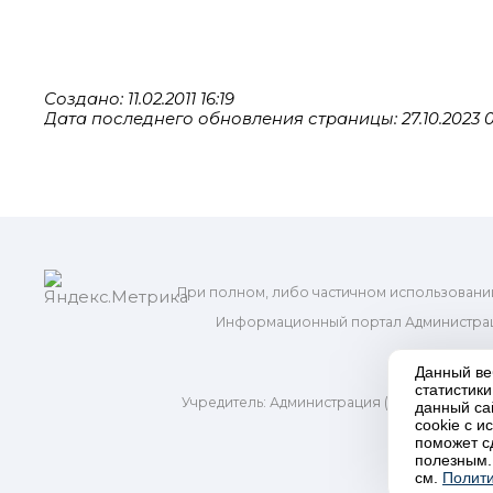
Создано: 11.02.2011 16:19
Дата последнего обновления страницы: 27.10.2023 0
При полном, либо частичном использовани
Информационный портал Администрац
и м
Данный ве
статистик
Учредитель: Администрация (исполнительно
данный са
Адр
cookie с 
поможет с
полезным.
П
см.
Полити