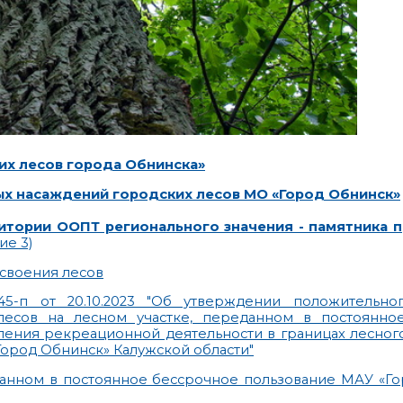
их лесов города Обнинска»
х насаждений городских лесов МО «Город Обнинск»
итории ООПТ регионального значения - памятника 
е 3)
своения лесов
-п от 20.10.2023 "Об утверждении положительно
есов на лесном участке, переданном в постоянное
ления рекреационной деятельности в границах лесног
Город Обнинск» Калужской области"
данном в постоянное бессрочное пользование МАУ «Го