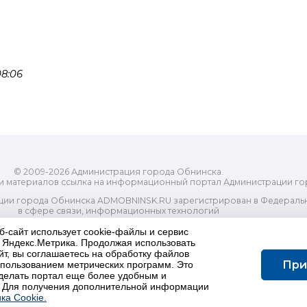
8:06
© 2009-2026 Администрация города Обнинска.
и материалов ссылка на информационный портал Администрации го
ии города Обнинска ADMOBNINSK.RU зарегистрирован в Федеральн
в сфере связи, информационных технологий
ассовых коммуникаций (Роскомнадзор) 24 июля 2018 года.
б-сайт использует cookie-файлы и сервис
Свидетельство о регистрации Эл № ФС77-73321
и Яндекс.Метрика. Продолжая использовать
-распорядительный орган) городского округа "Город Обнинск". Глав
йт, вы соглашаетесь на обработку файлов
ес электронной почты Редакции: redactor@admobninsk.ru
При
использованием метрических программ. Это
Телефон Редакции: +7 (484) 395-85-85
делать портал еще более удобным и
Настоящий ресурс содержит материалы 18+
 Для получения дополнительной информации
олитика в отношении обработки персональных данных
ка Cookie.