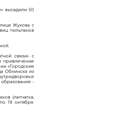
е» высадили 50
улице Жукова с
овиц тюльпанов
кой.
тной связи» с
и привлечение
рии «Городские
да Обнинска из
нутридворовых
образования -
ков (лапчатка,
по 19 октября.