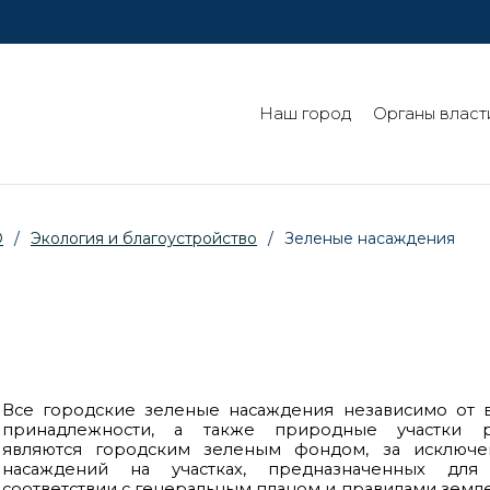
Наш город
Органы власт
О
/
Экология и благоустройство
/
Зеленые насаждения
Все городские зеленые насаждения независимо от 
принадлежности, а также природные участки рас
являются городским зеленым фондом, за исключе
насаждений на участках, предназначенных для
соответствии с генеральным планом и правилами земл