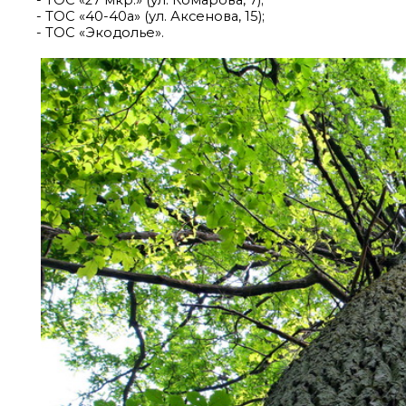
- ТОС «40-40а» (ул. Аксенова, 15);
- ТОС «Экодолье».