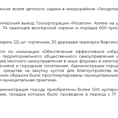
инске возле детского садика в микрорайоне «Экодоль
нтёрский выезд Госкорпорации «Росатом». Аллею на 
. 74 саженцев венгерской сирени и порядка 600 лук
пиреи, 122 шт. гортензии, 30 деревьев черёмухи Виргинс
сто по номинации «Обеспечение эффективной «обра
е территориального общественного самоуправления 
ии) местного самоуправления в иных формах» в катего
лением) и городские поселения». Администрации горо
редства на закупку кустов для благоустройства в
аким образом были простимулированы муниципальные 
я муниципальная практика».
министрация города приобретены более 500 кустарни
ие), посадка которых было проведена в период с 17 