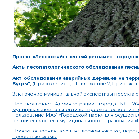
Проект «Лесохозяйственный регламент городск
Акты лесопатологического обследования лесны
Акт обследования аварийных деревьев на терр
Бугры"
,
(Приложение 1,
Приложение 2,
Приложени
Заключение муниципальной экспертизы проекта о
Постановление Администрации города № 2645
муниципальной экспертизы проекта освоения л
пользование МАУ «Городской парк» для осуществ
лесничества «Леса муниципального образования «
Проект освоения лесов на лесном участке, пере
проектные схемы