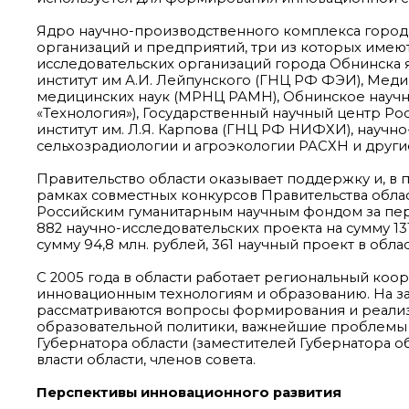
Ядро научно-производственного комплекса города
организаций и предприятий, три из которых имеют
исследовательских организаций города Обнинска 
институт им А.И. Лейпунского (ГНЦ РФ ФЭИ), Ме
медицинских наук (МРНЦ РАМН), Обнинское науч
«Технология»), Государственный научный центр Р
институт им. Л.Я. Карпова (ГНЦ РФ НИФХИ), науч
сельхозрадиологии и агроэкологии РАСХН и други
Правительство области оказывает поддержку и, в 
рамках совместных конкурсов Правительства обл
Российским гуманитарным научным фондом за пе
882 научно-исследовательских проекта на сумму 131
сумму 94,8 млн. рублей, 361 научный проект в облас
С 2005 года в области работает региональный коо
инновационным технологиям и образованию. На за
рассматриваются вопросы формирования и реализ
образовательной политики, важнейшие проблемы с
Губернатора области (заместителей Губернатора 
власти области, членов совета.
Перспективы инновационного развития