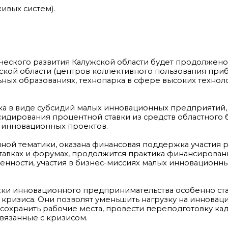
ивых систем).
еского развития Калужской области будет продолжено
ской области (центров коллективного пользования при
ных образованиях, технопарка в сфере высоких технол
а в виде субсидий малых инновационных предприятий, 
сидирования процентной ставки из средств областного
 инновационных проектов.
ной тематики, оказана финансовая поддержка участия 
тавках и форумах, продолжится практика финансирован
енности, участия в бизнес-миссиях малых инновационн
ки инновационного предпринимательства особенно ст
 кризиса. Они позволят уменьшить нагрузку на иннова
 сохранить рабочие места, провести переподготовку кад
вязанные с кризисом.