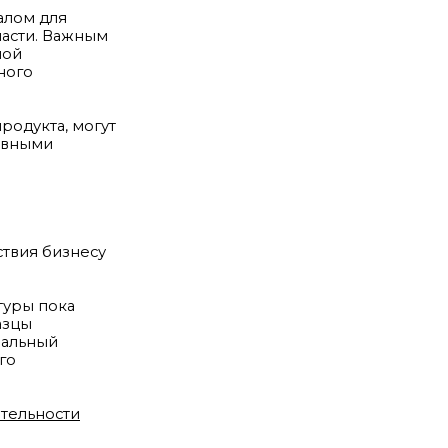
алом для
асти. Важным
ной
ного
одукта, могут
ивными
твия бизнесу
туры пока
азцы
еальный
го
тельности