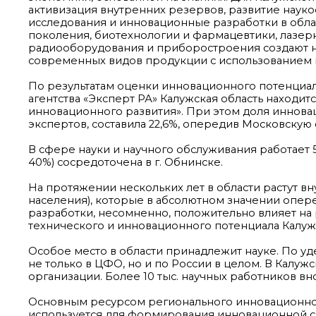
активизация внутренних резервов, развитие наук
исследования и инновационные разработки в обла
поколения, биотехнологии и фармацевтики, лазер
радиооборудования и приборостроения создают н
современных видов продукции с использованием 
По результатам оценки инновационного потенциал
агентства «Эксперт РА» Калужская область находи
инновационного развития». При этом доля иннова
экспертов, составила 22,6%, опередив Московскую об
В сфере науки и научного обслуживания работает 5
40%) сосредоточена в г. Обнинске.
На протяжении нескольких лет в области растут вну
населения), которые в абсолютном значении опере
разработки, несомненно, положительно влияет на 
технического и инновационного потенциала Калужс
Особое место в области принадлежит науке. По у
не только в ЦФО, но и по России в целом. В Калу
организации. Более 10 тыс. научных работников в
Основным ресурсом регионального инновационног
используется для формирования инновационной с