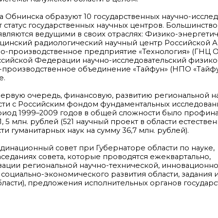
 Обнинска образуют 10 государственных научно-исслед
 статус государственных научных центров. Большинство
являются ведущими в своих отраслях: Физико-энергети
дицинский радиологический научный центр Российской 
но-производственное предприятие «Технология» (ГНЦ
оссийской Федерации научно-исследовательский физик
но-производственное объединение «Тайфун» (НПО «Тайф
е.
первую очередь, финансовую, развитию региональной на
асти с Российским фондом фундаментальных исследован
риод 1999–2009 годов в общей сложности было профин
, 5 млн. рублей (521 научный проект в области естествен
ти гуманитарных наук на сумму 36,7 млн. рублей).
рдинационный совет при Губернаторе области по науке,
седаниях совета, которые проводятся ежеквартально,
ации региональной научно-технической, инновационно
оциально-экономического развития области, задания 
области), предложения исполнительных органов государ