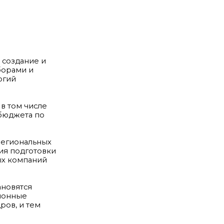
 создание и
борами и
огий
в том числе
 бюджета по
региональных
ия подготовки
ых компаний
ановятся
ционные
ров, и тем