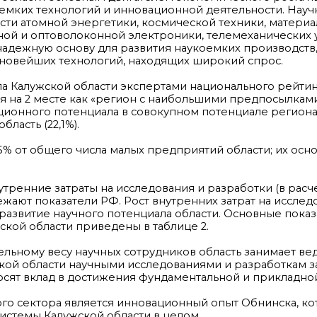
оемких технологий и инновационной деятельности. Нау
сти атомной энергетики, космической техники, материа
ной и оптоволоконной электроники, телемеханических у
адежную основу для развития наукоемких производств,
новейших технологий, находящих широкий спрос.
а Калужской области экспертами национального рейти
тся на 2 месте как «регион с наибольшими предпосылкам
ционного потенциала в совокупном потенциале региона
ласть (22,1%).
% от общего числа малых предприятий области; их основ
тренние затраты на исследования и разработки (в расчет
жают показатели РФ. Рост внутренних затрат на исслед
развитие научного потенциала области. Основные показ
кой области приведены в таблице 2.
дельному весу научных сотрудников область занимает в
жской области научными исследованиями и разработкам 
носят вклад в достижения фундаментальной и прикладной
о сектора является инновационный опыт Обнинска, к
истемы Калужской области в целом.