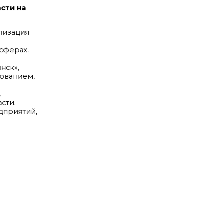
сти на
лизация
сферах.
нск»,
ованием,
.
сти.
дприятий,