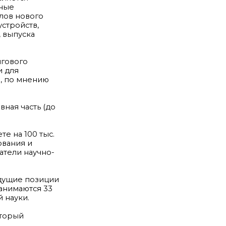
чные
лов нового
стройств,
 выпуска
нгового
и для
, по мнению
ная часть (до
е на 100 тыс.
ования и
атели научно-
едущие позиции
занимаются 33
 науки.
оторый