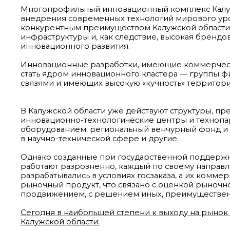
Многопрофильный инновационный комплекс Калуж
внедрения современных технологий мирового уро
конкурентным преимуществом Калужской области
инфраструктуры и, как следствие, высокая брендо
инновационного развития.
Инновационные разработки, имеющие коммерчески
стать ядром инновационного кластера — группы 
связями и имеющих высокую «кучность» территор
В Калужской области уже действуют структуры, пр
инновационно-технологические центры и технопа
оборудованием; региональный венчурный фонд и 
в научно-технической сфере и другие.
Однако созданные при государственной поддерж
работают разрозненно, каждый по своему направ
разрабатывались в условиях госзаказа, а их комм
рыночный продукт, что связано с оценкой рыночно
продвижением, с решением иных, преимущественн
Сегодня в наибольшей степени к выходу на рыно
Калужской области: