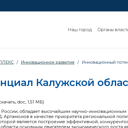
Наш город
Органы власт
ПЛЕКС
/
Инновационное развитие
/
Инновационный потен
нциал Калужской обла
скачать, doc, 1,51 МБ)
е России, обладает высочайшим научно-инновационным
Д. Артамонов в качестве приоритета региональной пол
которой является построение эффективной, конкурент
й области основным двигателем экономического роста я