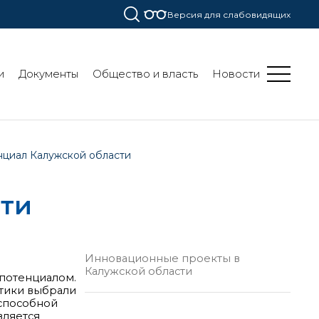
Версия для слабовидящих
и
Документы
Общество и власть
Новости
циал Калужской области
сти
Инновационные проекты в
Калужской области
 потенциалом.
итики выбрали
оспособной
вляется