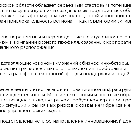
ской области обладает серьезным стартовым потенци
вня на существующих и создаваемых предприятиях обл
 может стать формирование полноценной инновацион
вая привлекательность региона — как территории актив
е перспективы и переведенные в статус рыночного пр
фирм и компаний разного профиля, связанных кооперат
иального расположения.
едставляющие «экономику знаний»: бизнес-инкубаторы,
рки, центры коллективного пользования приборами и
сеть трансфера технологий, фонды поддержки и содейс
ке элементы региональной инновационной инфраструк
лению деятельности. Многие технологии и опытные обр
ерциализация и вывод на рынок требует конвертации в р
й ситуации и рыночных рисков, с созданием бренда и е
о управленческих, задач.
к подготовлены четыре направления инновационной дея